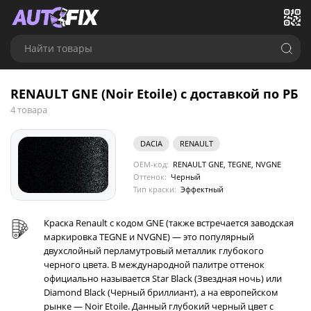
Найти товары
RENAULT GNE (Noir Etoile) с доставкой по РБ
4 товара
DACIA
RENAULT
OEM-код:
RENAULT GNE, TEGNE, NVGNE
Оттенок:
Черный
Тип краски:
Эффектный
Краска Renault с кодом GNE (также встречается заводская
маркировка TEGNE и NVGNE) — это популярный
двухслойный перламутровый металлик глубокого
черного цвета. В международной палитре оттенок
официально называется Star Black (Звездная ночь) или
Diamond Black (Черный бриллиант), а на европейском
рынке — Noir Etoile. Данный глубокий черный цвет с