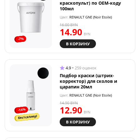
краскопульт) по OEM-коду
100мл
Цвет:
RENAULT GNE (Noir Etoile)
16.00
BYN
14.90
BYN
-7%
В КОРЗИНУ
4.9
259 оценок
Подбор краски (штрих-
корректор) для сколов и
царапин 20мл
Цвет:
RENAULT GNE (Noir Etoile)
14.90
BYN
12.90
-14%
BYN
бестселлер!
В КОРЗИНУ