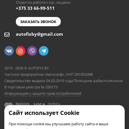
Отдел по работе с юр. лицами:
+375 33 66-99-511
ЗАКАЗАТЬ ЗВОНОК
autofixby@gmail.com
2019 - 2026 © AUTOFIX.BY
Частное предприятие «Автосэлф», УНП 391953388
Свидетельство выдано 04.05.2019 года Полоцким райисполкомом
В торговом реестре № 556173
Информация о защите прав потребителей
Сайт использует Cookie
При помощи cookie мы улучшаем работу сайта и ваше