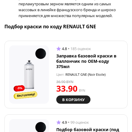
перламутровым зерном является одним из самых
массовых в линейке французского бренда и широко
применяется для множества популярных моделей.
Подбор краски по коду RENAULT GNE
4.8
185 оценок
Заправка базовой краски в
баллончик по OEM-коду
375мл
Цвет:
RENAULT GNE (Noir Etoile)
36.90
BYN
33.90
-9%
BYN
бестселлер!
В КОРЗИНУ
4.9
99 оценок
Подбор базовой краски (под