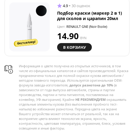
4.9
30 оценок
Подбор краски (маркер 2 в 1)
для сколов и царапин 20мл
Цвет:
RENAULT GNE (Noir Etoile)
14.90
BYN
бестселлер!
В КОРЗИНУ
Информация о цвете получена из открытых источников, в том
числе из официальных каталогов и сайтов производителей. Краска
предназначена только для полной окраски кузова автомобиля /
методом плавного перехода. Используется оригинальная OEM-
формула завода-изготовителя,
допуск разнотона до 10%
(в
зависимости от года выпуска автомобиля, страны и партии
производства, партии и типа пигментов, поставляемых на
конвейер, УФ-выгорания). Крайне
НЕ РЕКОМЕНДУЕМ
окрашивать
отдельные элементы кузова (без выполнения пробного тест-
напыла) во избежание разнотона. Передача цвета на экране
Вашего устройства может отличаться от реальной, так как на
восприятие цвета влияют технология экрана, яркость,
контрастность, цветовая температура, отражения, блеск, условия
освещения и иные факторы.