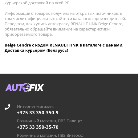
курьерской доставкой по всей РБ.
Информация о товарах получена из открытых источников, в
том числе с официальных сайтов и каталогов производителей.
Перед тем, как купить автокраску RENAULT HNK Beige Cendre,
обязательно обращайте внимание на характеристики
приобретаемого товара.
Beige Cendre с кодом RENAULT HNK в каталоге с ценами.
Доставка курьером (Беларусь)
Интернет-магазин:
+375 33 350-350-9
Розничный магазин, ПВЗ Полоцк:
+375 33 350-35-70
Розничный магазин, ПВЗ Витебск: