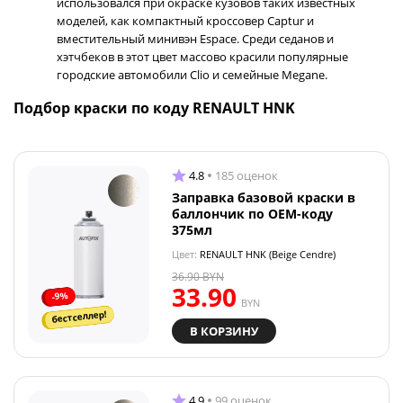
использовался при окраске кузовов таких известных
моделей, как компактный кроссовер Captur и
вместительный минивэн Espace. Среди седанов и
хэтчбеков в этот цвет массово красили популярные
городские автомобили Clio и семейные Megane.
Подбор краски по коду RENAULT HNK
4.8
185 оценок
Заправка базовой краски в
баллончик по OEM-коду
375мл
Цвет:
RENAULT HNK (Beige Cendre)
36.90
BYN
33.90
-9%
BYN
бестселлер!
В КОРЗИНУ
4.9
99 оценок