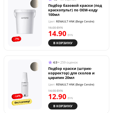
Подбор базовой краски (под
краскопульт) по OEM-коду
100мл
Цвет:
RENAULT HNK (Beige Cendre)
16.00
BYN
14.90
BYN
-7%
В КОРЗИНУ
4.9
259 оценок
Подбор краски (штрих-
корректор) для сколов и
царапин 20мл
Цвет:
RENAULT HNK (Beige Cendre)
14.90
BYN
12.90
-14%
BYN
бестселлер!
В КОРЗИНУ