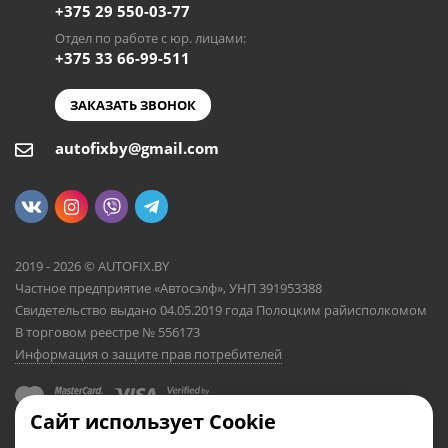
+375 29 550-03-77
Отдел по работе с юр. лицами:
+375 33 66-99-511
ЗАКАЗАТЬ ЗВОНОК
autofixby@gmail.com
2019 - 2026 © AUTOFIX.BY
Частное предприятие «Автосэлф», УНП 391953388
Свидетельство выдано 04.05.2019 года Полоцким райисполкомом
В торговом реестре № 556173
Информация о защите прав потребителей
Сайт использует Cookie