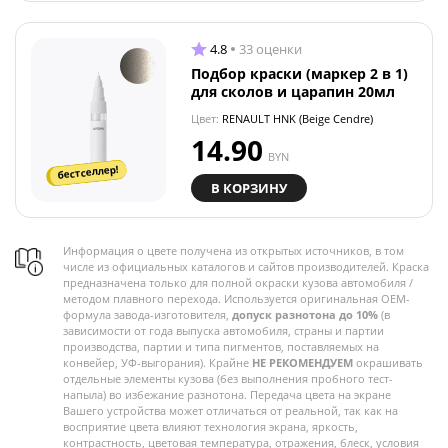
4.8
33 оценки
Подбор краски (маркер 2 в 1)
для сколов и царапин 20мл
Цвет:
RENAULT HNK (Beige Cendre)
14.90
BYN
бестселлер!
В КОРЗИНУ
Информация о цвете получена из открытых источников, в том
числе из официальных каталогов и сайтов производителей. Краска
предназначена только для полной окраски кузова автомобиля /
методом плавного перехода. Используется оригинальная OEM-
формула завода-изготовителя,
допуск разнотона до 10%
(в
зависимости от года выпуска автомобиля, страны и партии
производства, партии и типа пигментов, поставляемых на
конвейер, УФ-выгорания). Крайне
НЕ РЕКОМЕНДУЕМ
окрашивать
отдельные элементы кузова (без выполнения пробного тест-
напыла) во избежание разнотона. Передача цвета на экране
Вашего устройства может отличаться от реальной, так как на
восприятие цвета влияют технология экрана, яркость,
контрастность, цветовая температура, отражения, блеск, условия