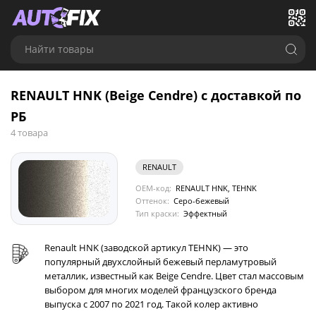
Найти товары
RENAULT HNK (Beige Cendre) с доставкой по
РБ
4 товара
RENAULT
OEM-код:
RENAULT HNK, TEHNK
Оттенок:
Серо-бежевый
Тип краски:
Эффектный
Renault HNK (заводской артикул TEHNK) — это
популярный двухслойный бежевый перламутровый
металлик, известный как Beige Cendre. Цвет стал массовым
выбором для многих моделей французского бренда
выпуска с 2007 по 2021 год. Такой колер активно