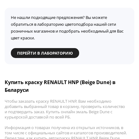
Не нашли подходящие предложения? Вы можете
обратиться в лабораторию цветоподбора нашей сети
розничных магазинов и подобрать необходимый для Вас
цвет краски.
ПЕРЕЙТИ В ЛАБОРАТОРИЮ
Купить краску RENAULT HNP (Beige Dune) в
Беларуси
Чтобы заказать краску RENAULT HNP, Вам необходимо
добавить выбранный товар в корзину, проверить количество
и подтвердить заказ. Купить онлайн эмаль Beige Dune с
курьерской доставкой по всей РБ.
Информация о товарах получена из открытых источников, в
том числе с официальных сайтов и каталогов производителей.
Перед тем, как купить автокраску RENAULT HNP Beige Dune,