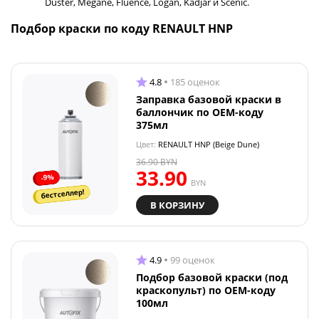
Duster, Megane, Fluence, Logan, Kadjar и Scenic.
Подбор краски по коду RENAULT HNP
4.8
185 оценок
Заправка базовой краски в
баллончик по OEM-коду
375мл
Цвет:
RENAULT HNP (Beige Dune)
36.90
BYN
33.90
-9%
BYN
бестселлер!
В КОРЗИНУ
4.9
99 оценок
Подбор базовой краски (под
краскопульт) по OEM-коду
100мл