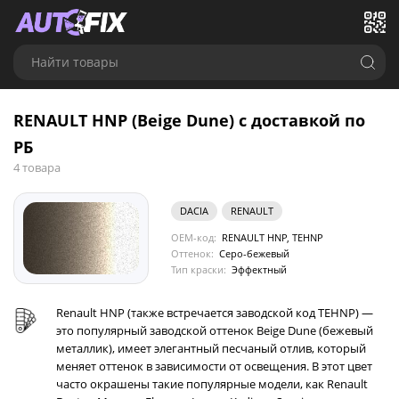
Найти товары
RENAULT HNP (Beige Dune) с доставкой по
РБ
4 товара
DACIA
RENAULT
OEM-код:
RENAULT HNP, TEHNP
Оттенок:
Серо-бежевый
Тип краски:
Эффектный
Renault HNP (также встречается заводской код TEHNP) —
это популярный заводской оттенок Beige Dune (бежевый
металлик), имеет элегантный песчаный отлив, который
меняет оттенок в зависимости от освещения. В этот цвет
часто окрашены такие популярные модели, как Renault