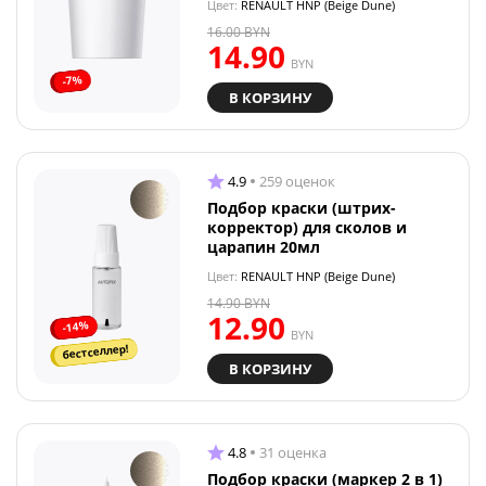
Цвет:
RENAULT HNP (Beige Dune)
16.00
BYN
14.90
BYN
-7%
В КОРЗИНУ
4.9
259 оценок
Подбор краски (штрих-
корректор) для сколов и
царапин 20мл
Цвет:
RENAULT HNP (Beige Dune)
14.90
BYN
12.90
-14%
BYN
бестселлер!
В КОРЗИНУ
4.8
31 оценка
Подбор краски (маркер 2 в 1)