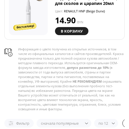
для сколов и царапин 20мл
Цвет:
RENAULT HNP (Beige Dune)
14.90
BYN
бестселлер!
В КОРЗИНУ
Информация о цвете получена из открытых источников, в том
числе из официальных каталогов и сайтов производителей. Краска
предназначена только для полной окраски кузова автомобиля /
методом плавного перехода. Используется оригинальная OEM-
формула завода-изготовителя,
допуск разнотона до 10%
(в
зависимости от года выпуска автомобиля, страны и партии
производства, партии и типа пигментов, поставляемых на
конвейер, УФ-выгорания). Крайне
НЕ РЕКОМЕНДУЕМ
окрашивать
отдельные элементы кузова (без выполнения пробного тест-
напыла) во избежание разнотона. Передача цвета на экране
Вашего устройства может отличаться от реальной, так как на
восприятие цвета влияют технология экрана, яркость,
контрастность, цветовая температура, отражения, блеск, условия
освещения и иные факторы.
Фильтр
сначала популярные
по 12