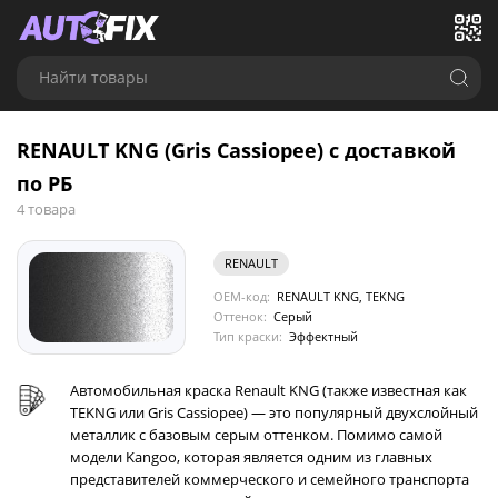
Найти товары
RENAULT KNG (Gris Cassiopee) с доставкой
по РБ
4 товара
RENAULT
OEM-код:
RENAULT KNG, TEKNG
Оттенок:
Серый
Тип краски:
Эффектный
Автомобильная краска Renault KNG (также известная как
TEKNG или Gris Cassiopee) — это популярный двухслойный
металлик с базовым серым оттенком. Помимо самой
модели Kangoo, которая является одним из главных
представителей коммерческого и семейного транспорта