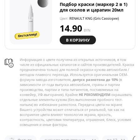
Подбор краски (маркер 2 в 1)
для сколов и царапин 20мл
Цвет:
RENAULT KNG (Gris Cassiopee)
14.90
BYN
бестселлер!
В КОРЗИНУ
Информация о цвете получена из открытых источников, в том
числе из официальных каталогов и сайтов производителей. Краска
предназначена только для полной окраски кузова автомобиля /
методом плавного перехода. Используется оригинальная OEM-
формула завода-изготовителя,
допуск разнотона до 10%
(в
зависимости от года выпуска автомобиля, страны и партии
производства, партии и типа пигментов, поставляемых на
конвейер, УФ-выгорания). Крайне
НЕ РЕКОМЕНДУЕМ
окрашивать
отдельные элементы кузова (без выполнения пробного тест-
напыла) во избежание разнотона. Передача цвета на экране
Вашего устройства может отличаться от реальной, так как на
восприятие цвета влияют технология экрана, яркость,
контрастность, цветовая температура, отражения, блеск, условия
освещения и иные факторы.