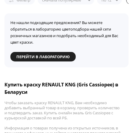
Фильтр
сначала популярные
по 12
Не нашли подходящие предложения? Вы можете
обратиться в лабораторию цветоподбора нашей сети
розничных магазинов и подобрать необходимый для Вас
цвет краски.
ПЕРЕЙТИ В ЛАБОРАТОРИЮ
Купить краску RENAULT KNG (Gris Cassiopee) в
Беларуси
Чтобы заказать краску RENAULT KNG, Вам необходимо
добавить выбранный товар в корзину, проверить количество
и подтвердить заказ. Купить онлайн эмаль Gris Cassiopee с
курьерской доставкой по всей РБ.
Информация о товарах получена из открытых источников, в