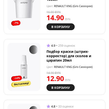
Цвет:
RENAULT KNG (Gris Cassiopee)
16.00
BYN
14.90
BYN
-7%
В КОРЗИНУ
4.9
259 оценок
Подбор краски (штрих-
корректор) для сколов и
царапин 20мл
Цвет:
RENAULT KNG (Gris Cassiopee)
14.90
BYN
12.90
-14%
BYN
бестселлер!
В КОРЗИНУ
4.8
33 оценки