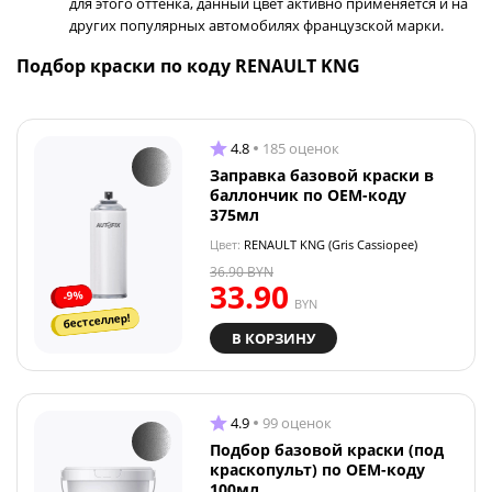
для этого оттенка, данный цвет активно применяется и на
других популярных автомобилях французской марки.
Подбор краски по коду RENAULT KNG
4.8
185 оценок
Заправка базовой краски в
баллончик по OEM-коду
375мл
Цвет:
RENAULT KNG (Gris Cassiopee)
36.90
BYN
33.90
-9%
BYN
бестселлер!
В КОРЗИНУ
4.9
99 оценок
Подбор базовой краски (под
краскопульт) по OEM-коду
100мл