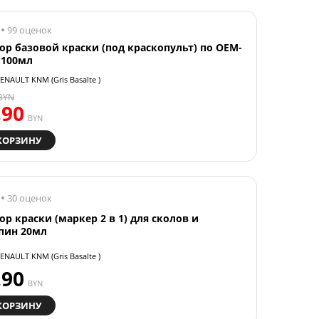
99 оценок
ор базовой краски (под краскопульт) по OEM-
 100мл
ENAULT KNM (Gris Basalte )
BYN
.90
BYN
КОРЗИНУ
30 оценок
ор краски (маркер 2 в 1) для сколов и
пин 20мл
ENAULT KNM (Gris Basalte )
.90
BYN
КОРЗИНУ