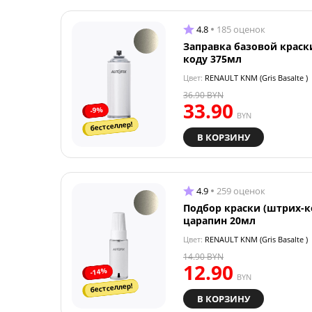
4.8
185 оценок
Заправка базовой краск
коду 375мл
Цвет:
RENAULT KNM (Gris Basalte )
36.90
BYN
33.90
-9%
BYN
бестселлер!
В КОРЗИНУ
4.9
259 оценок
Подбор краски (штрих-к
царапин 20мл
Цвет:
RENAULT KNM (Gris Basalte )
14.90
BYN
12.90
-14%
BYN
бестселлер!
В КОРЗИНУ