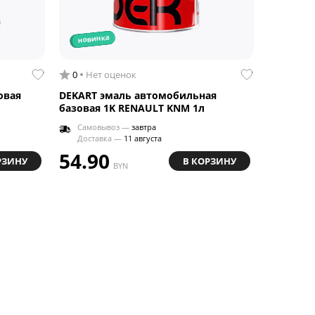
новинка
0
Нет оценок
овая
DEKART эмаль автомобильная
базовая 1K RENAULT KNM 1л
Самовывоз —
завтра
Доставка —
11 августа
54.90
РЗИНУ
В КОРЗИНУ
BYN