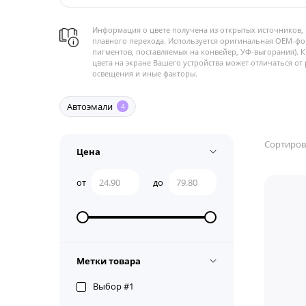
Информация о цвете получена из открытых источников, 
плавного перехода. Используется оригинальная OEM-фо
пигментов, поставляемых на конвейер, УФ-выгорания). 
цвета на экране Вашего устройства может отличаться от 
освещения и иные факторы.
Автоэмали
4
Сортиров
Цена
от
до
Метки товара
Выбор #1