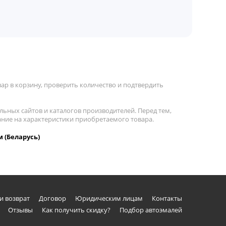
р в корзину, проверить количество и подтвердить
льных сайтов и каталогов производителей. Перед тем,
ание на характеристики приобретаемого товара.
м (Беларусь)
и возврат
Договор
Юридическим лицам
Контакты
Отзывы
Как получить скидку?
Подбор автоэмалей