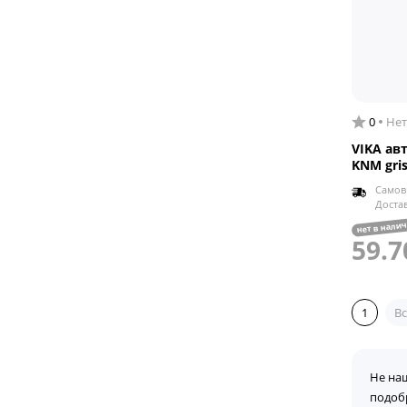
0
Нет
VIKA ав
KNM gris
Самов
Доста
нет в нали
59.7
1
Вс
Не на
подоб