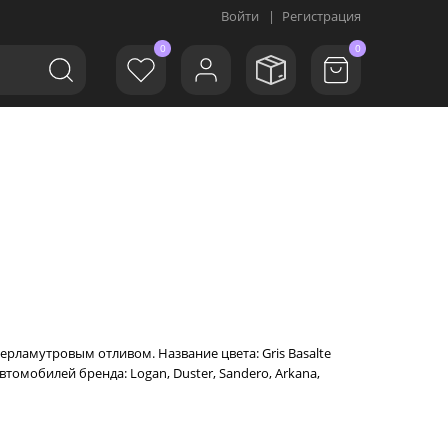
Войти
|
Регистрация
0
0
ерламутровым отливом. Название цвета: Gris Basalte
томобилей бренда: Logan, Duster, Sandero, Arkana,