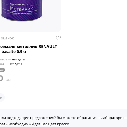
 оценок
тоэмаль металлик RENAULT
 basalte 0.9кг
ывоз —
нет даты
вка —
нет даты
чии
0
BYN
е
шли подходящие предложения? Вы можете обратиться в лабораторию 
рать необходимый для Вас цвет краски.