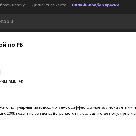
брать краску?
Дисконтная карта
Онлайн-подбор краски
ой по РБ
KNM, RMN, 242
— это популярный заводской оттенок с эффектом «металлик» и легким п
я с 2009 года и по сей день. Встречается на большинстве популярных ав