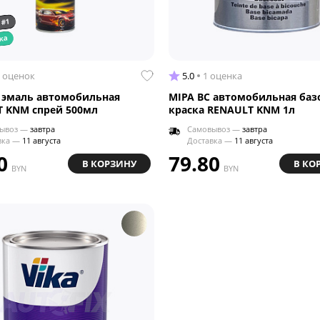
 #1
ка
 оценок
5.0
1 оценка
 эмаль автомобильная
MIPA BC автомобильная баз
 KNM спрей 500мл
краска RENAULT KNM 1л
ывоз —
завтра
Самовывоз —
завтра
вка —
11 августа
Доставка —
11 августа
0
79.80
В КОРЗИНУ
В КО
BYN
BYN