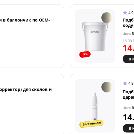
4.9
и в баллончик по OEM-
Подб
коду
Цвет:
R
16.00
14
-7%
В 
4.9
орректор) для сколов и
Подб
цара
Цвет:
R
14
бестселлер!
В 