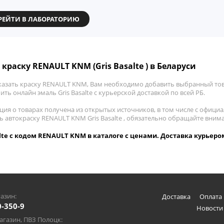
РЕЙТИ В ЛАБОРАТОРИЮ
краску RENAULT KNM (Gris Basalte ) в Беларуси
казать краску RENAULT KNM, Вам необходимо добавить выбранный това
пить онлайн эмаль Gris Basalte с курьерской доставкой по всей РБ.
ия о товарах получена из открытых источников, в том числе с официа
ть автокраску RENAULT KNM Gris Basalte , обязательно обращайте вним
alte с кодом RENAULT KNM в каталоге с ценами. Доставка курьеро
азин:
Доставка
Оплата 
0-350-9
Новости
газин, ПВЗ Полоцк: