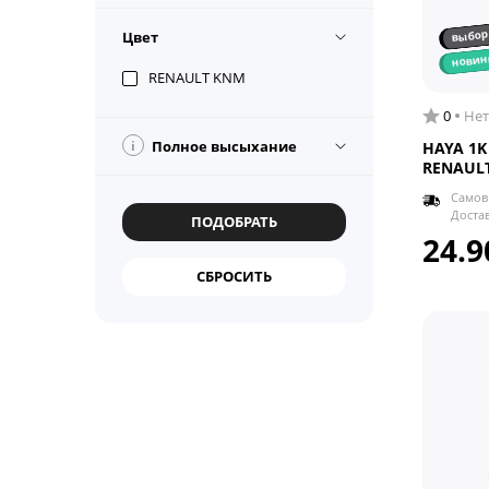
выбор
Цвет
новин
RENAULT KNM
0
Нет
i
Полное высыхание
HAYA 1K
RENAULT
Самов
Доста
24.9