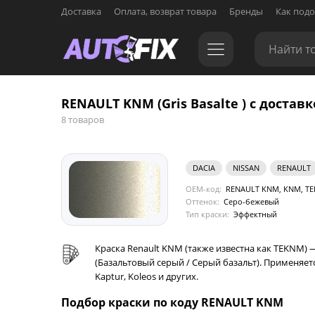
Доставка
Оплата, возврат товара
Бренды
Как подо
RENAULT KNM (Gris Basalte ) с доставк
8 товаров
DACIA
NISSAN
RENAULT
OEM-код:
RENAULT KNM, KNM, TE
Оттенок:
Серо-бежевый
Тип краски:
Эффектный
Краска Renault KNM (также известна как TEKNM) 
(Базальтовый серый / Серый базальт). Применяетс
Kaptur, Koleos и других.
Подбор краски по коду RENAULT KNM