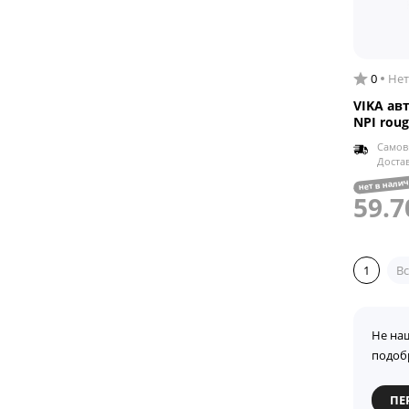
0
Нет
VIKA ав
NPI roug
Самов
Доста
нет в нали
59.7
1
Вс
Не на
подоб
ПЕ