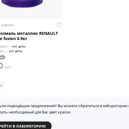
 оценок
тоэмаль металлик RENAULT
e fusion 0.9кг
ывоз —
нет даты
вка —
нет даты
чии
0
BYN
е
шли подходящие предложения? Вы можете обратиться в лабораторию 
рать необходимый для Вас цвет краски.
РЕЙТИ В ЛАБОРАТОРИЮ