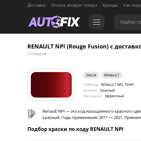
Доставка
Оплата, возврат товара
Бренды
Как подо
RENAULT NPI (Rouge Fusion) с доставк
5 товаров
DACIA
RENAULT
OEM-код:
RENAULT NPI, TENPI
Оттенок:
Красный
Тип краски:
Эффектный
Renault NPI — это код насыщенного красного цвет
красный. Годы применения: 2017 — 2021. Применял
Подбор краски по коду RENAULT NPI