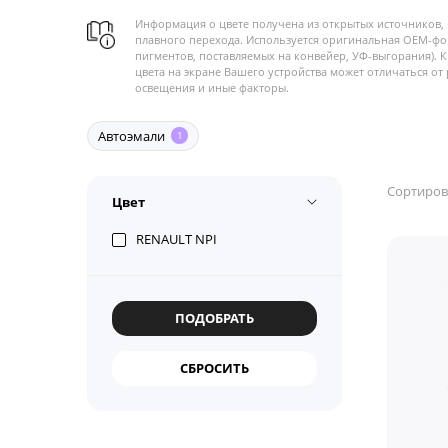
Информация о цвете получена из открытых источников, 
плавного перехода. Используется оригинальная OEM-фо
пигментов, поставляемых на конвейер, УФ-выгорания). 
цвета на экране Вашего устройства может отличаться от 
освещения и иные факторы.
Автоэмали
1
Сортиров
Цвет
RENAULT NPI