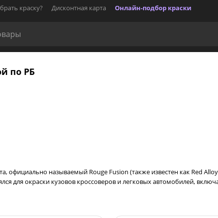
брать краску?
Дисконтная карта
Онлайн-подбор краски
ой по РБ
а, официально называемый Rouge Fusion (также известен как Red Alloy
ся для окраски кузовов кроссоверов и легковых автомобилей, включая 