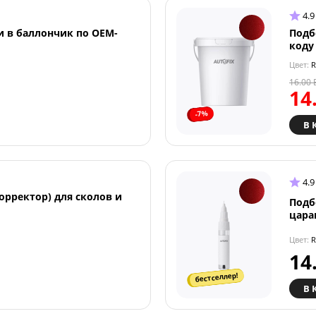
4.9
и в баллончик по OEM-
Подб
коду
Цвет:
R
16.00
14
-7%
В 
4.9
орректор) для сколов и
Подб
цара
Цвет:
R
14
бестселлер!
В 