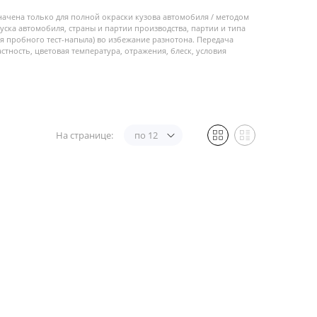
начена только для полной окраски кузова автомобиля / методом
пуска автомобиля, страны и партии производства, партии и типа
 пробного тест-напыла) во избежание разнотона. Передача
стность, цветовая температура, отражения, блеск, условия
На странице:
по 12