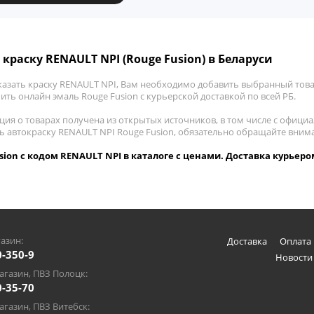
 краску RENAULT NPI (Rouge Fusion) в Беларуси
казать краску RENAULT NPI, Вам необходимо добавить выбранный товар
пить онлайн эмаль Rouge Fusion с курьерской доставкой по всей РБ.
ия о товарах получена из открытых источников, в том числе с официа
ть автокраску RENAULT NPI Rouge Fusion, обязательно обращайте вним
sion с кодом RENAULT NPI в каталоге с ценами. Доставка курьеро
азин:
Доставка
Оплата 
0-350-9
Новости
газин, ПВЗ Полоцк:
0-35-70
газин, ПВЗ Витебск: