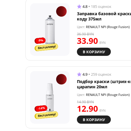
4.8
185 оценок
Заправка базовой краск
коду 375мл
Цвет:
RENAULT NPI (Rouge Fusion)
36.90
BYN
33.90
-9%
BYN
бестселлер!
В КОРЗИНУ
4.9
259 оценок
Подбор краски (штрих-к
царапин 20мл
Цвет:
RENAULT NPI (Rouge Fusion)
14.90
BYN
12.90
-14%
BYN
бестселлер!
В КОРЗИНУ