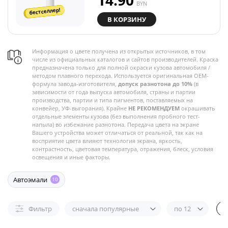
14.90
BYN
бестселлер!
В КОРЗИНУ
Информация о цвете получена из открытых источников, в том
числе из официальных каталогов и сайтов производителей. Краска
предназначена только для полной окраски кузова автомобиля /
методом плавного перехода. Используется оригинальная OEM-
формула завода-изготовителя,
допуск разнотона до 10%
(в
зависимости от года выпуска автомобиля, страны и партии
производства, партии и типа пигментов, поставляемых на
конвейер, УФ-выгорания). Крайне
НЕ РЕКОМЕНДУЕМ
окрашивать
отдельные элементы кузова (без выполнения пробного тест-
напыла) во избежание разнотона. Передача цвета на экране
Вашего устройства может отличаться от реальной, так как на
восприятие цвета влияют технология экрана, яркость,
контрастность, цветовая температура, отражения, блеск, условия
освещения и иные факторы.
Автоэмали
10
Фильтр
сначала популярные
по 12