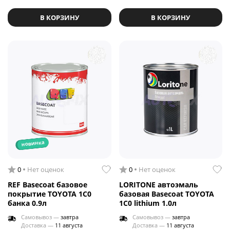
В КОРЗИНУ
В КОРЗИНУ
новинка
0
Нет оценок
0
Нет оценок
REF Basecoat базовое
LORITONE автоэмаль
покрытие TOYOTA 1C0
базовая Basecoat TOYOTA
банка 0.9л
1C0 lithium 1.0л
Самовывоз —
завтра
Самовывоз —
завтра
Доставка —
11 августа
Доставка —
11 августа