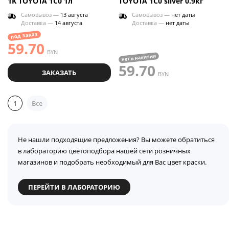
1K TOYOTA 1C0 1л
TOYOTA 1C0 silver 0.9кг
Самовывоз —
13 августа
Самовывоз —
нет даты
Доставка —
14 августа
Доставка —
нет даты
под заказ
59.70
BYN
нет в наличии
59.70
ЗАКАЗАТЬ
BYN
1
Все
Не нашли подходящие предложения? Вы можете обратиться
в лабораторию цветоподбора нашей сети розничных
магазинов и подобрать необходимый для Вас цвет краски.
ПЕРЕЙТИ В ЛАБОРАТОРИЮ