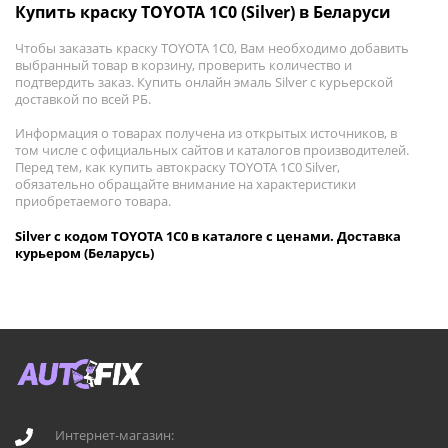
Купить краску TOYOTA 1C0 (Silver) в Беларуси
Чтобы заказать краску TOYOTA 1C0, Вам необходимо добавить
выбранный товар в корзину, проверить количество и
подтвердить заказ. Купить онлайн эмаль Silver с курьерской
доставкой по всей РБ.
Информация о товарах получена из открытых источников, в
том числе с официальных сайтов и каталогов производителей.
Перед тем, как купить автокраску TOYOTA 1C0 Silver,
обязательно обращайте внимание на характеристики
приобретаемого товара.
Silver с кодом TOYOTA 1C0 в каталоге с ценами. Доставка
курьером (Беларусь)
Интернет-магазин: