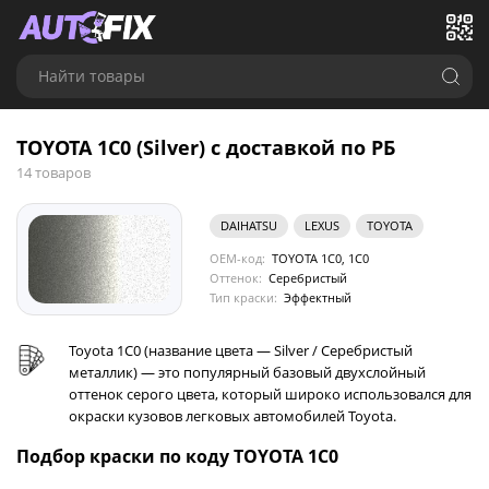
Найти товары
TOYOTA 1C0 (Silver) с доставкой по РБ
14 товаров
DAIHATSU
LEXUS
TOYOTA
OEM-код:
TOYOTA 1C0, 1C0
Оттенок:
Серебристый
Тип краски:
Эффектный
Toyota 1C0 (название цвета — Silver / Серебристый
металлик) — это популярный базовый двухслойный
оттенок серого цвета, который широко использовался для
окраски кузовов легковых автомобилей Toyota.
Подбор краски по коду TOYOTA 1C0