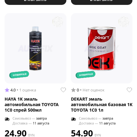
новинка
новинка
4.0
1 оценка
0
Нет оценок
HAYA 1K эмаль
DEKART эмаль
автомобильная TOYOTA
автомобильная базовая 1K
1C0 спрей 500мл
TOYOTA 1C0 1л
Самовывоз —
завтра
Самовывоз —
завтра
Доставка —
11 августа
Доставка —
11 августа
24.90
54.90
BYN
BYN