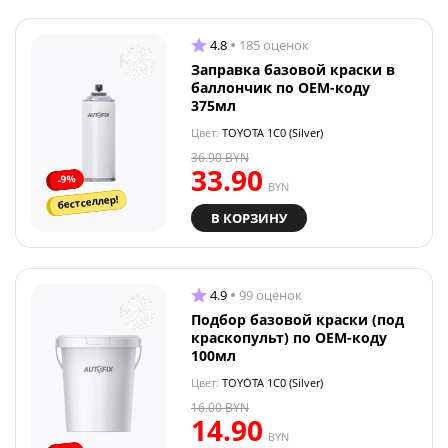
4.8
185 оценок
Заправка базовой краски в
баллончик по OEM-коду
375мл
Цвет:
TOYOTA 1C0 (Silver)
36.90
BYN
33.90
-9%
BYN
бестселлер!
В КОРЗИНУ
4.9
99 оценок
Подбор базовой краски (под
краскопульт) по OEM-коду
100мл
Цвет:
TOYOTA 1C0 (Silver)
16.00
BYN
14.90
BYN