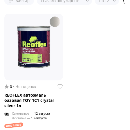
Фильтр
сначала популярные
по 12
0
Нет оценок
REOFLEX автоэмаль
базовая TOY 1C1 crystal
silver 1л
Самовывоз —
12 августа
Доставка —
13 августа
под заказ