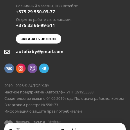
Розничный магазин, ПВЗ Витебск:
+375 29 550-03-77
Отдел по работе с юр. лицами:
+375 33 66-99-511
ЗАКАЗАТЬ ЗВОНОК
autofixby@gmail.com
2019 - 2026 © AUTOFIX.BY
Частное предприятие «Автосэлф», УНП 391953388
Свидетельство выдано 04.05.2019 года Полоцким райисполкомом
В торговом реестре № 556173
Информация о защите прав потребителей