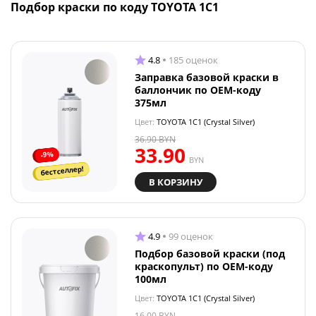
Подбор краски по коду TOYOTA 1C1
4.8
185 оценок
Заправка базовой краски в
баллончик по OEM-коду
375мл
Цвет:
TOYOTA 1C1 (Crystal Silver)
36.90
BYN
33.90
-9%
BYN
бестселлер!
В КОРЗИНУ
4.9
99 оценок
Подбор базовой краски (под
краскопульт) по OEM-коду
100мл
Цвет:
TOYOTA 1C1 (Crystal Silver)
16.00
BYN