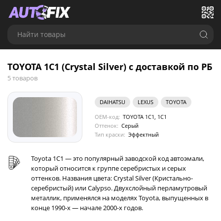
Найти товары
TOYOTA 1C1 (Crystal Silver) с доставкой по РБ
5 товаров
DAIHATSU
LEXUS
TOYOTA
OEM-код:
TOYOTA 1C1, 1C1
Оттенок:
Серый
Тип краски:
Эффектный
Toyota 1C1 — это популярный заводской код автоэмали,
который относится к группе серебристых и серых
оттенков. Названия цвета: Crystal Silver (Кристально-
серебристый) или Calypso. Двухслойный перламутровый
металлик, применялся на моделях Toyota, выпущенных в
конце 1990-х — начале 2000-х годов.