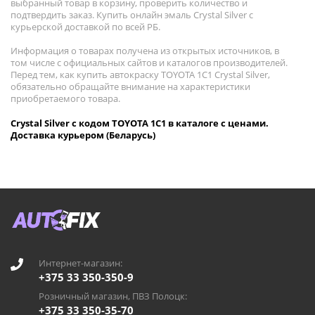
выбранный товар в корзину, проверить количество и
подтвердить заказ. Купить онлайн эмаль Crystal Silver с
курьерской доставкой по всей РБ.
Информация о товарах получена из открытых источников, в
том числе с официальных сайтов и каталогов производителей.
Перед тем, как купить автокраску TOYOTA 1C1 Crystal Silver,
обязательно обращайте внимание на характеристики
приобретаемого товара.
Crystal Silver с кодом TOYOTA 1C1 в каталоге с ценами.
Доставка курьером (Беларусь)
Интернет-магазин:
+375 33 350-350-9
Розничный магазин, ПВЗ Полоцк:
+375 33 350-35-70