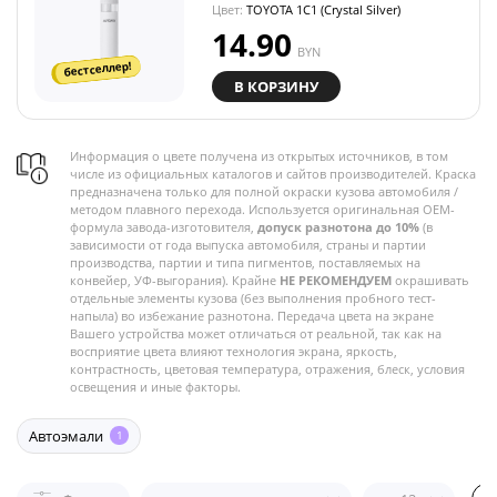
Цвет:
TOYOTA 1C1 (Crystal Silver)
14.90
BYN
бестселлер!
В КОРЗИНУ
Информация о цвете получена из открытых источников, в том
числе из официальных каталогов и сайтов производителей. Краска
предназначена только для полной окраски кузова автомобиля /
методом плавного перехода. Используется оригинальная OEM-
формула завода-изготовителя,
допуск разнотона до 10%
(в
зависимости от года выпуска автомобиля, страны и партии
производства, партии и типа пигментов, поставляемых на
конвейер, УФ-выгорания). Крайне
НЕ РЕКОМЕНДУЕМ
окрашивать
отдельные элементы кузова (без выполнения пробного тест-
напыла) во избежание разнотона. Передача цвета на экране
Вашего устройства может отличаться от реальной, так как на
восприятие цвета влияют технология экрана, яркость,
контрастность, цветовая температура, отражения, блеск, условия
освещения и иные факторы.
Автоэмали
1