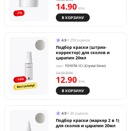
14.90
BYN
-7%
В КОРЗИНУ
4.9
259 оценок
Подбор краски (штрих-
корректор) для сколов и
царапин 20мл
Цвет:
TOYOTA 1C1 (Crystal Silver)
14.90
BYN
12.90
-14%
BYN
бестселлер!
В КОРЗИНУ
4.9
30 оценок
Подбор краски (маркер 2 в 1)
для сколов и царапин 20мл