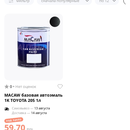
Фильтр
сначала популярные
по 12
0
Нет оценок
MACAW базовая автоэмаль
1K TOYOTA 205 1л
Самовывоз —
13 августа
Доставка —
14 августа
под заказ
59.70
BYN