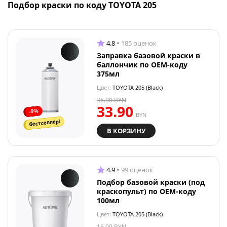
Подбор краски по коду TOYOTA 205
4.8
185 оценок
Заправка базовой краски в
баллончик по OEM-коду
375мл
Цвет:
TOYOTA 205 (Black)
36.90
BYN
33.90
-9%
BYN
бестселлер!
В КОРЗИНУ
4.9
99 оценок
Подбор базовой краски (под
краскопульт) по OEM-коду
100мл
Цвет:
TOYOTA 205 (Black)
16.00
BYN