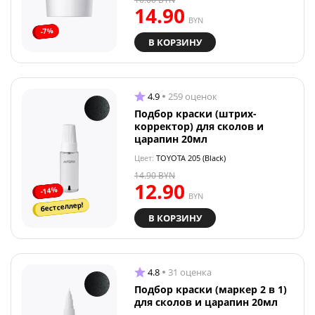
14.90
BYN
-7%
В КОРЗИНУ
4.9
259 оценок
Подбор краски (штрих-
корректор) для сколов и
царапин 20мл
Цвет:
TOYOTA 205 (Black)
14.90
BYN
12.90
-14%
BYN
бестселлер!
В КОРЗИНУ
4.8
31 оценка
Подбор краски (маркер 2 в 1)
для сколов и царапин 20мл