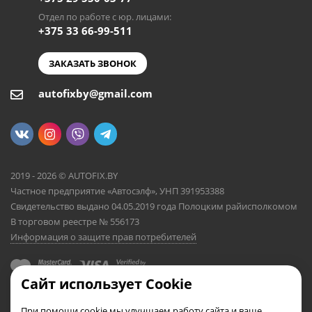
Отдел по работе с юр. лицами:
+375 33 66-99-511
ЗАКАЗАТЬ ЗВОНОК
autofixby@gmail.com
2019 - 2026 © AUTOFIX.BY
Частное предприятие «Автосэлф», УНП 391953388
Свидетельство выдано 04.05.2019 года Полоцким райисполкомом
В торговом реестре № 556173
Информация о защите прав потребителей
Сайт использует Cookie
При помощи cookie мы улучшаем работу сайта и ваше