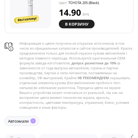
Цвет:
TOYOTA 205 (Black)
14.90
BYN
бестселлер!
В КОРЗИНУ
Информация о цвете получена из открытых источников, в том
числе из официальных каталогов и сайтов производителей. Краска
предназначена только для полной окраски кузова автомобиля /
методом плавного перехода. Используется оригинальная OEM-
формула завода-изготовителя,
допуск разнотона до 10%
(в
зависимости от года выпуска автомобиля, страны и партии
производства, партии и типа пигментов, поставляемых на
конвейер, УФ-выгорания). Крайне
НЕ РЕКОМЕНДУЕМ
окрашивать
отдельные элементы кузова (без выполнения пробного тест-
напыла) во избежание разнотона. Передача цвета на экране
Вашего устройства может отличаться от реальной, так как на
восприятие цвета влияют технология экрана, яркость,
контрастность, цветовая температура, отражения, блеск, условия
освещения и иные факторы.
Автоэмали
1