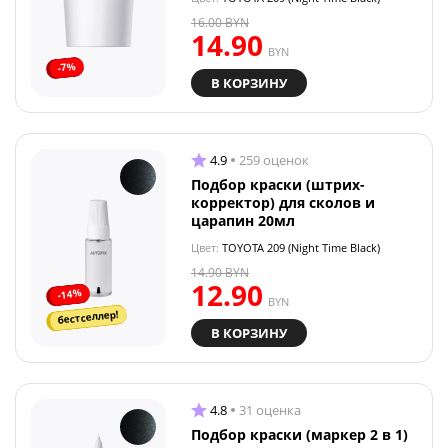
16.00
BYN
14.90
BYN
-7%
В КОРЗИНУ
4.9
259 оценок
Подбор краски (штрих-
корректор) для сколов и
царапин 20мл
Цвет:
TOYOTA 209 (Night Time Black)
14.90
BYN
12.90
-14%
BYN
бестселлер!
В КОРЗИНУ
4.8
31 оценка
Подбор краски (маркер 2 в 1)