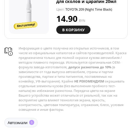
для сколов и царапин 20мл
Цвет:
TOYOTA 209 (Night Time Black)
14.90
BYN
бестселлер!
В КОРЗИНУ
Информация о цвете получена из открытых источников, в том
числе из официальных каталогов и сайтов производителей. Краска
предназначена только для полной окраски кузова автомобиля /
методом плавного перехода. Используется оригинальная OEM-
формула завода-изготовителя,
допуск разнотона до 10%
(в
зависимости от года выпуска автомобиля, страны и партии
производства, партии и типа пигментов, поставляемых на
конвейер, УФ-выгорания). Крайне
НЕ РЕКОМЕНДУЕМ
окрашивать
отдельные элементы кузова (без выполнения пробного тест-
напыла) во избежание разнотона. Передача цвета на экране
Вашего устройства может отличаться от реальной, так как на
восприятие цвета влияют технология экрана, яркость,
контрастность, цветовая температура, отражения, блеск, условия
освещения и иные факторы.
Автоэмали
5