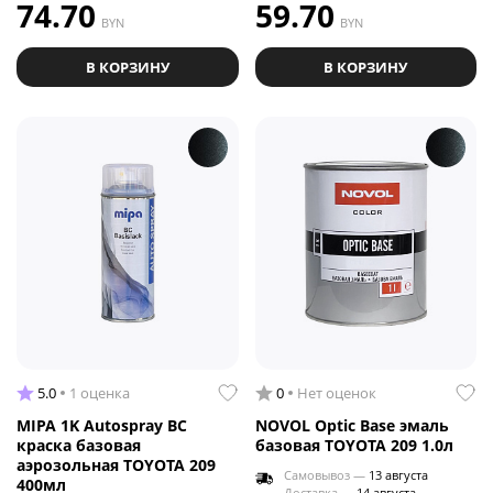
74.70
59.70
BYN
BYN
В КОРЗИНУ
В КОРЗИНУ
5.0
1 оценка
0
Нет оценок
MIPA 1K Autospray BC
NOVOL Optic Base эмаль
краска базовая
базовая TOYOTA 209 1.0л
аэрозольная TOYOTA 209
Самовывоз —
13 августа
400мл
Доставка —
14 августа