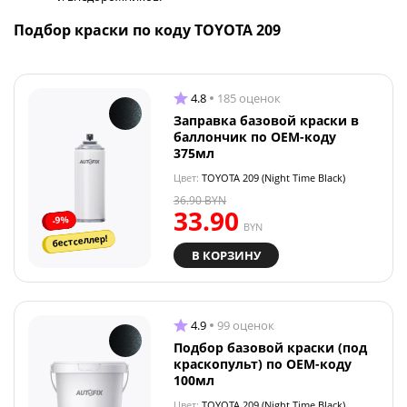
Подбор краски по коду TOYOTA 209
4.8
185 оценок
Заправка базовой краски в
баллончик по OEM-коду
375мл
Цвет:
TOYOTA 209 (Night Time Black)
36.90
BYN
33.90
-9%
BYN
бестселлер!
В КОРЗИНУ
4.9
99 оценок
Подбор базовой краски (под
краскопульт) по OEM-коду
100мл
Цвет:
TOYOTA 209 (Night Time Black)