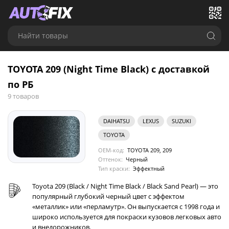
Найти товары
TOYOTA 209 (Night Time Black) с доставкой
по РБ
9 товаров
DAIHATSU
LEXUS
SUZUKI
TOYOTA
OEM-код:
TOYOTA 209, 209
Оттенок:
Черный
Тип краски:
Эффектный
Toyota 209 (Black / Night Time Black / Black Sand Pearl) — это
популярный глубокий черный цвет с эффектом
«металлик» или «перламутр». Он выпускается с 1998 года и
широко используется для покраски кузовов легковых авто
и внедорожников.