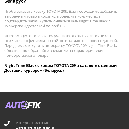
Беларуси
Чтобы заказать краску TOYOTA 209, Вам необходимо добавить
выбранный товар в корзину, проверить количество и
подтвердить заказ. Купить онлайн эмаль Night Time Black с
курьерской доставкой по всей РБ.
Информация о товарах получена из открытых источников, в
том числе с официальных сайтов и каталогов производителей.
Перед тем, как купить автокраску TOYOTA 209 Night Time Black,
обязательно обращайте внимание на характеристики
приобретаемого товара.
Night Time Black с кодом TOYOTA 209 в каталоге с ценами.
Доставка курьером (Беларусь)
Интернет-магазин:
+375 33 350-350-9