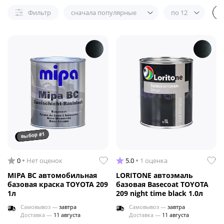
Фильтр
сначала популярные
по 12
выбор #1
0
Нет оценок
5.0
1 оценка
MIPA BC автомобильная
LORITONE автоэмаль
базовая краска TOYOTA 209
базовая Basecoat TOYOTA
1л
209 night time black 1.0л
Самовывоз —
завтра
Самовывоз —
завтра
Доставка —
11 августа
Доставка —
11 августа