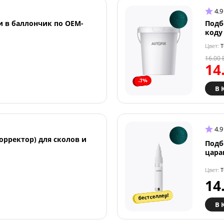
4.9
и в баллончик по OEM-
Подб
коду
Цвет:
T
16.00
14
-7%
В 
4.9
орректор) для сколов и
Подб
цара
Цвет:
T
14
бестселлер!
В 