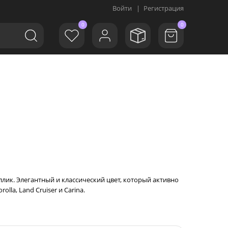
Войти
|
Регистрация
0
0
ллик. Элегантный и классический цвет, который активно
la, Land Cruiser и Carina.