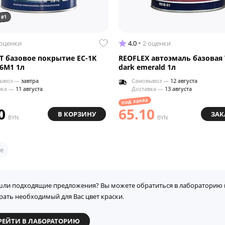
 #1
 оценки
4.0
2 оценки
T базовое покрытие EC-1K
REOFLEX автоэмаль базовая
6M1 1л
dark emerald 1л
ывоз —
завтра
Самовывоз —
12 августа
вка —
11 августа
Доставка —
13 августа
под заказ
0
65.10
В КОРЗИНУ
ЗАК
BYN
BYN
е
шли подходящие предложения? Вы можете обратиться в лабораторию 
рать необходимый для Вас цвет краски.
РЕЙТИ В ЛАБОРАТОРИЮ