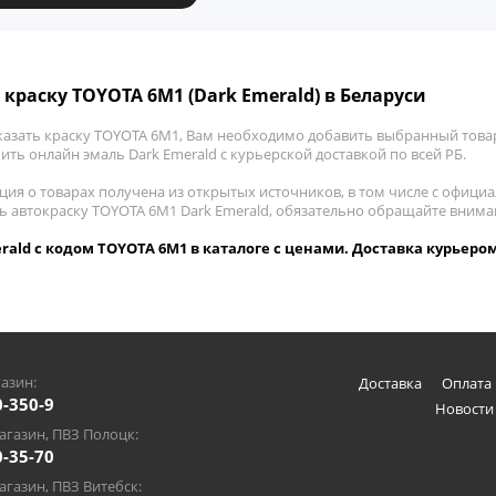
 краску TOYOTA 6M1 (Dark Emerald) в Беларуси
казать краску TOYOTA 6M1, Вам необходимо добавить выбранный товар
пить онлайн эмаль Dark Emerald с курьерской доставкой по всей РБ.
ия о товарах получена из открытых источников, в том числе с официа
ть автокраску TOYOTA 6M1 Dark Emerald, обязательно обращайте внима
rald с кодом TOYOTA 6M1 в каталоге с ценами. Доставка курьером
азин:
Доставка
Оплата 
0-350-9
Новости
газин, ПВЗ Полоцк:
0-35-70
газин, ПВЗ Витебск: