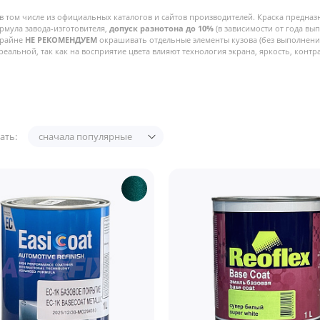
в том числе из официальных каталогов и сайтов производителей. Краска предназ
рмула завода-изготовителя,
допуск разнотона до 10%
(в зависимости от года вы
Крайне
НЕ РЕКОМЕНДУЕМ
окрашивать отдельные элементы кузова (без выполнения
реальной, так как на восприятие цвета влияют технология экрана, яркость, контра
ать:
сначала популярные