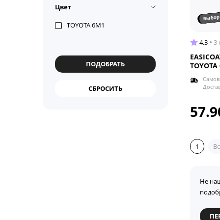
Цвет
выбор
TOYOTA 6M1
4.3
3
EASICOA
TOYOTA 
Самов
Доста
57.9
1
Вс
Не на
подоб
ПЕ