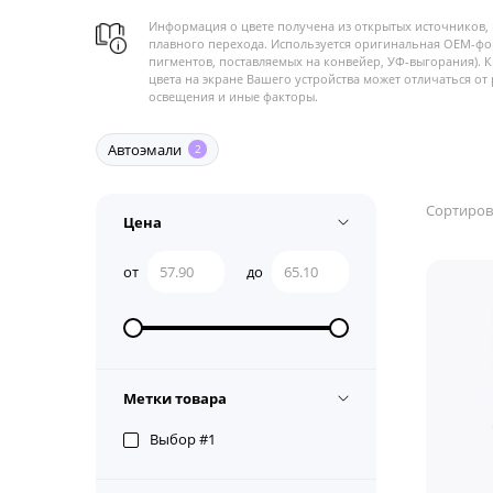
Информация о цвете получена из открытых источников, 
плавного перехода. Используется оригинальная OEM-фо
пигментов, поставляемых на конвейер, УФ-выгорания). 
цвета на экране Вашего устройства может отличаться от 
освещения и иные факторы.
Автоэмали
2
Сортиров
Цена
от
до
Метки товара
Выбор #1