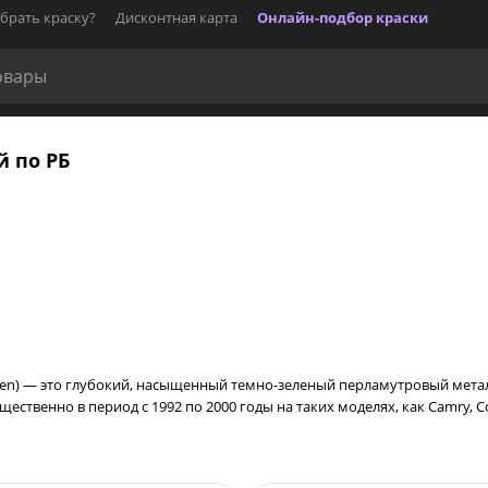
брать краску?
Дисконтная карта
Онлайн-подбор краски
й по РБ
 Green) — это глубокий, насыщенный темно-зеленый перламутровый мета
венно в период с 1992 по 2000 годы на таких моделях, как Camry, Corol