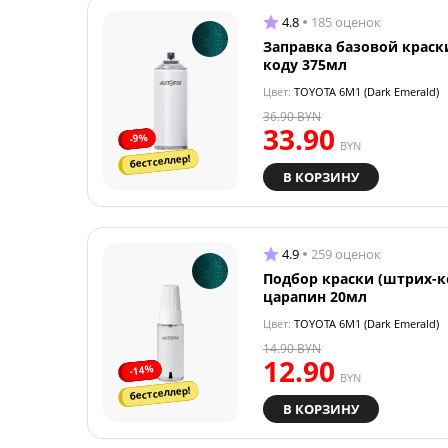
4.8
185 оценок
Заправка базовой краск
коду 375мл
Цвет:
TOYOTA 6M1 (Dark Emerald)
36.90
BYN
33.90
-9%
BYN
бестселлер!
В КОРЗИНУ
4.9
259 оценок
Подбор краски (штрих-к
царапин 20мл
Цвет:
TOYOTA 6M1 (Dark Emerald)
14.90
BYN
12.90
-14%
BYN
бестселлер!
В КОРЗИНУ