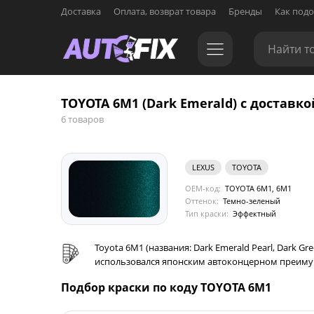
Доставка
Оплата, возврат товара
Бренды
Как подо
TOYOTA 6M1 (Dark Emerald) с доставко
6 товаров
LEXUS
TOYOTA
OEM-код:
TOYOTA 6M1, 6M1
Оттенок:
Темно-зеленый
Тип краски:
Эффектный
Toyota 6M1 (названия: Dark Emerald Pearl, Dark
использовался японским автоконцерном преимущест
Подбор краски по коду TOYOTA 6M1