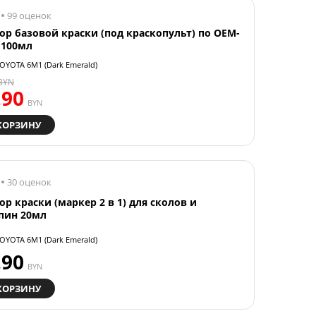
99 оценок
ор базовой краски (под краскопульт) по OEM-
 100мл
OYOTA 6M1 (Dark Emerald)
BYN
.90
BYN
КОРЗИНУ
30 оценок
ор краски (маркер 2 в 1) для сколов и
пин 20мл
OYOTA 6M1 (Dark Emerald)
.90
BYN
КОРЗИНУ