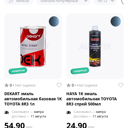
Фильтр
сначала популярные
по 12
новинка
новинка
0
Нет оценок
0
Нет оценок
DEKART эмаль
HAYA 1K эмаль
автомобильная базовая 1K
автомобильная TOYOTA
TOYOTA 8R3 1л
8R3 спрей 500мл
Самовывоз —
завтра
Самовывоз —
завтра
Доставка —
11 августа
Доставка —
11 августа
54.90
24.90
BYN
BYN