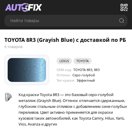
Найти товары
TOYOTA 8R3 (Grayish Blue) с доставкой по РБ
6 товаров
LEXUS
TOYOTA
OEM-код:
TOYOTA 8R3, 8R3
Оттенок:
Серо-голубой
Тип краски:
Эффектный
Код краски Toyota 8R3 — это базовый серо-голубой
металлик (Grayish Blue). Оттенок отличается сдержанным,
глубоким стальным отливом с добавлением сине-голубых
переливов. Цвет активно применяется для окраски
кузовов таких автомобилей, как Toyota Camry, Hilux, Yaris,
Vios, Avanza и других