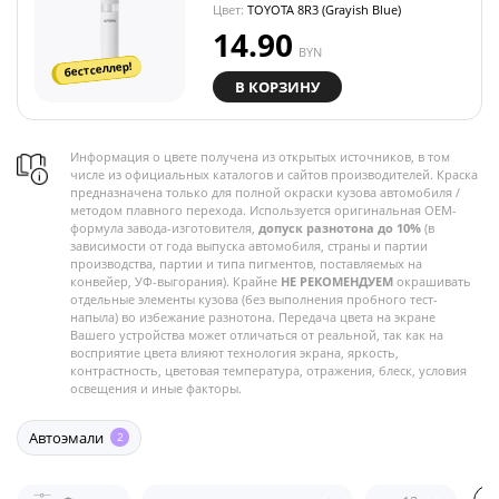
Цвет:
TOYOTA 8R3 (Grayish Blue)
14.90
BYN
бестселлер!
В КОРЗИНУ
Информация о цвете получена из открытых источников, в том
числе из официальных каталогов и сайтов производителей. Краска
предназначена только для полной окраски кузова автомобиля /
методом плавного перехода. Используется оригинальная OEM-
формула завода-изготовителя,
допуск разнотона до 10%
(в
зависимости от года выпуска автомобиля, страны и партии
производства, партии и типа пигментов, поставляемых на
конвейер, УФ-выгорания). Крайне
НЕ РЕКОМЕНДУЕМ
окрашивать
отдельные элементы кузова (без выполнения пробного тест-
напыла) во избежание разнотона. Передача цвета на экране
Вашего устройства может отличаться от реальной, так как на
восприятие цвета влияют технология экрана, яркость,
контрастность, цветовая температура, отражения, блеск, условия
освещения и иные факторы.
Автоэмали
2