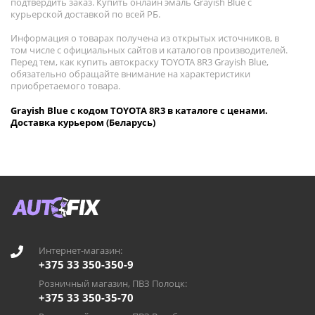
подтвердить заказ. Купить онлайн эмаль Grayish Blue с
курьерской доставкой по всей РБ.
Информация о товарах получена из открытых источников, в
том числе с официальных сайтов и каталогов производителей.
Перед тем, как купить автокраску TOYOTA 8R3 Grayish Blue,
обязательно обращайте внимание на характеристики
приобретаемого товара.
Grayish Blue с кодом TOYOTA 8R3 в каталоге с ценами.
Доставка курьером (Беларусь)
Интернет-магазин:
+375 33 350-350-9
Розничный магазин, ПВЗ Полоцк:
+375 33 350-35-70