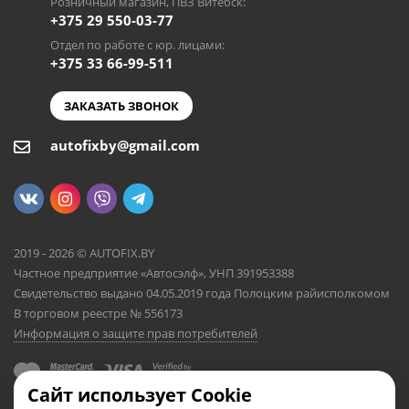
Розничный магазин, ПВЗ Витебск:
+375 29 550-03-77
Отдел по работе с юр. лицами:
+375 33 66-99-511
ЗАКАЗАТЬ ЗВОНОК
autofixby@gmail.com
2019 - 2026 © AUTOFIX.BY
Частное предприятие «Автосэлф», УНП 391953388
Свидетельство выдано 04.05.2019 года Полоцким райисполкомом
В торговом реестре № 556173
Информация о защите прав потребителей
Сайт использует Cookie