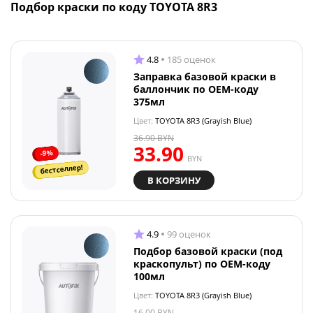
Подбор краски по коду TOYOTA 8R3
4.8
185 оценок
Заправка базовой краски в
баллончик по OEM-коду
375мл
Цвет:
TOYOTA 8R3 (Grayish Blue)
36.90
BYN
33.90
-9%
BYN
бестселлер!
В КОРЗИНУ
4.9
99 оценок
Подбор базовой краски (под
краскопульт) по OEM-коду
100мл
Цвет:
TOYOTA 8R3 (Grayish Blue)
16.00
BYN