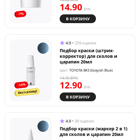
14.90
BYN
-7%
В КОРЗИНУ
4.9
259 оценок
Подбор краски (штрих-
корректор) для сколов и
царапин 20мл
Цвет:
TOYOTA 8R3 (Grayish Blue)
14.90
BYN
12.90
-14%
BYN
бестселлер!
В КОРЗИНУ
4.9
30 оценок
Подбор краски (маркер 2 в 1)
для сколов и царапин 20мл