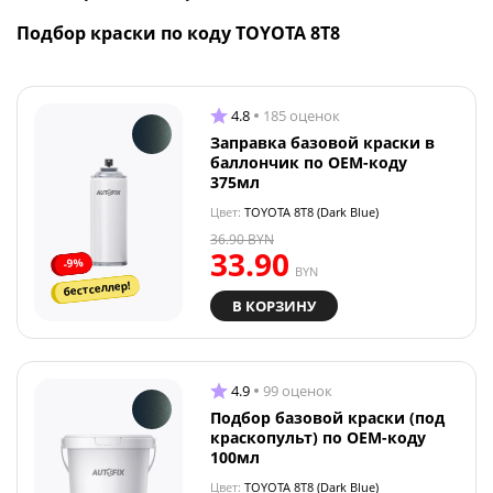
Подбор краски по коду TOYOTA 8T8
4.8
185 оценок
Заправка базовой краски в
баллончик по OEM-коду
375мл
Цвет:
TOYOTA 8T8 (Dark Blue)
36.90
BYN
33.90
-9%
BYN
бестселлер!
В КОРЗИНУ
4.9
99 оценок
Подбор базовой краски (под
краскопульт) по OEM-коду
100мл
Цвет:
TOYOTA 8T8 (Dark Blue)