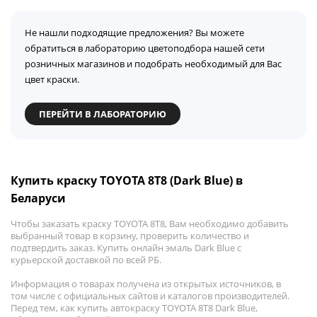
Не нашли подходящие предложения? Вы можете
обратиться в лабораторию цветоподбора нашей сети
розничных магазинов и подобрать необходимый для Вас
цвет краски.
ПЕРЕЙТИ В ЛАБОРАТОРИЮ
Купить краску TOYOTA 8T8 (Dark Blue) в
Беларуси
Чтобы заказать краску TOYOTA 8T8, Вам необходимо добавить
выбранный товар в корзину, проверить количество и
подтвердить заказ. Купить онлайн эмаль Dark Blue с
курьерской доставкой по всей РБ.
Информация о товарах получена из открытых источников, в
том числе с официальных сайтов и каталогов производителей.
Перед тем, как купить автокраску TOYOTA 8T8 Dark Blue,