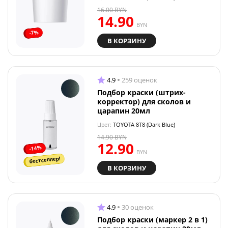
16.00
BYN
14.90
BYN
-7%
В КОРЗИНУ
4.9
259 оценок
Подбор краски (штрих-
корректор) для сколов и
царапин 20мл
Цвет:
TOYOTA 8T8 (Dark Blue)
14.90
BYN
12.90
-14%
BYN
бестселлер!
В КОРЗИНУ
4.9
30 оценок
Подбор краски (маркер 2 в 1)