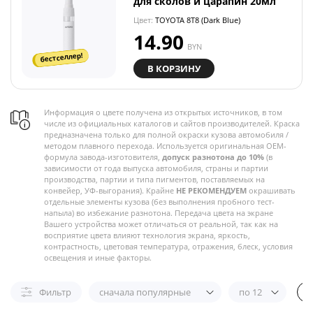
для сколов и царапин 20мл
Цвет:
TOYOTA 8T8 (Dark Blue)
14.90
BYN
бестселлер!
В КОРЗИНУ
Информация о цвете получена из открытых источников, в том
числе из официальных каталогов и сайтов производителей. Краска
предназначена только для полной окраски кузова автомобиля /
методом плавного перехода. Используется оригинальная OEM-
формула завода-изготовителя,
допуск разнотона до 10%
(в
зависимости от года выпуска автомобиля, страны и партии
производства, партии и типа пигментов, поставляемых на
конвейер, УФ-выгорания). Крайне
НЕ РЕКОМЕНДУЕМ
окрашивать
отдельные элементы кузова (без выполнения пробного тест-
напыла) во избежание разнотона. Передача цвета на экране
Вашего устройства может отличаться от реальной, так как на
восприятие цвета влияют технология экрана, яркость,
контрастность, цветовая температура, отражения, блеск, условия
освещения и иные факторы.
Фильтр
сначала популярные
по 12