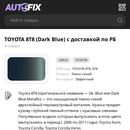
Найти товары
TOYOTA 8T8 (Dark Blue) с доставкой по РБ
4 товара
LEXUS
TOYOTA
OEM-код:
TOYOTA 8T8, 8T8
Оттенок:
Темно-синий
Тип краски:
Эффектный
Toyota 8T8 (оригинальное название — Dk. Blue или Dark
Blue Metallic) — это насыщенный темно-синий
двухслойный перламутровый металлик. Краска придает
кузову глубокий темный оттенок с красивым сиянием.
Популярные модели, которые выпускались в этом цвете
(выпускались в период с 2006 по 2011 годы): Toyota Auris,
Toyota Corolla, Toyota Corolla Verso.