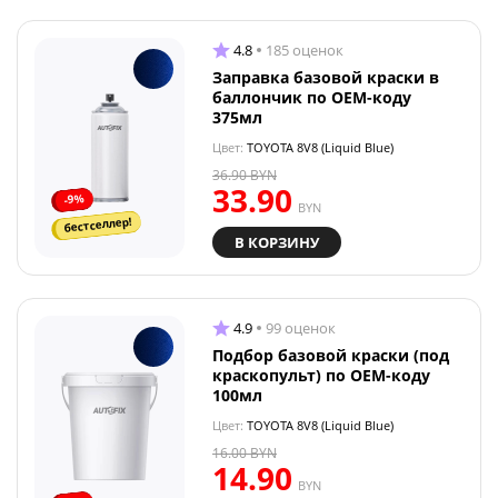
4.8
185 оценок
Заправка базовой краски в
баллончик по OEM-коду
375мл
Цвет:
TOYOTA 8V8 (Liquid Blue)
36.90
BYN
33.90
-9%
BYN
бестселлер!
В КОРЗИНУ
4.9
99 оценок
Подбор базовой краски (под
краскопульт) по OEM-коду
100мл
Цвет:
TOYOTA 8V8 (Liquid Blue)
16.00
BYN
14.90
BYN