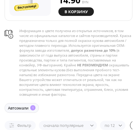
14.90
BYN
бестселлер!
В КОРЗИНУ
Информация о цвете получена из открытых источников, в том
числе из официальных каталогов и сайтов производителей. Краска
предназначена только для полной окраски кузова автомобиля /
методом плавного перехода. Используется оригинальная OEM-
формула завода-изготовителя,
допуск разнотона до 10%
(в
зависимости от года выпуска автомобиля, страны и партии
производства, партии и типа пигментов, поставляемых на
конвейер, УФ-выгорания). Крайне
НЕ РЕКОМЕНДУЕМ
окрашивать
отдельные элементы кузова (без выполнения пробного тест-
напыла) во избежание разнотона. Передача цвета на экране
Вашего устройства может отличаться от реальной, так как на
восприятие цвета влияют технология экрана, яркость,
контрастность, цветовая температура, отражения, блеск, условия
освещения и иные факторы.
Автоэмали
1
Фильтр
сначала популярные
по 12