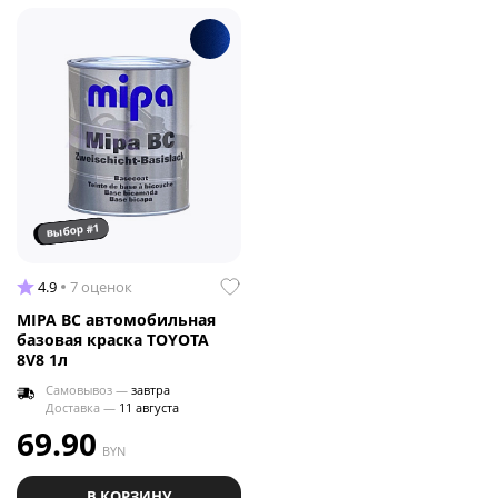
выбор #1
4.9
7 оценок
MIPA BC автомобильная
базовая краска TOYOTA
8V8 1л
Самовывоз —
завтра
Доставка —
11 августа
69.90
BYN
В КОРЗИНУ