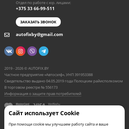
Отдел по работе с юр. лицами:
+375 33 66-99-511
ЗАКАЗАТЬ ЗВОНОК
autofixby@gmail.com
2019 - 2026 © AUTOFIX.BY
Частное предприятие «Автосэлф», УНП 391953388
Свидетельство выдано 04.05.2019 года Полоцким райисполкомом
В торговом реестре № 556173
Информация о защите прав потребителей
Сайт использует Cookie
При помощи cookie мы улучшаем работу сайта и ваше