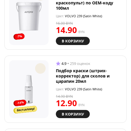
краскопульт) по OEM-коду
100мл
Цвет:
VOLVO 239 (Satin White)
16.00
BYN
14.90
BYN
-7%
В КОРЗИНУ
4.9
259 оценок
Подбор краски (штрих-
корректор) для сколов и
царапин 20мл
Цвет:
VOLVO 239 (Satin White)
14.90
BYN
12.90
-14%
BYN
бестселлер!
В КОРЗИНУ