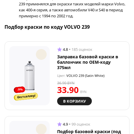
239 применялся для окраски таких моделей марки Volvo,
как 400-я серия, а также автомобили V40 и S40 в период
примерно с 1994 по 2002 год.
Подбор краски по коду VOLVO 239
4.8
185 оценок
Заправка базовой краски в
баллончик по OEM-коду
375мл
Цвет:
VOLVO 239 (Satin White)
36.90
BYN
33.90
-9%
BYN
бестселлер!
В КОРЗИНУ
4.9
99 оценок
Подбор базовой краски (под