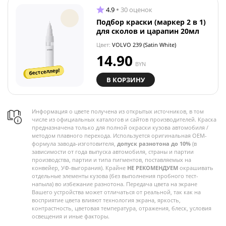
4.9
30 оценок
Подбор краски (маркер 2 в 1)
для сколов и царапин 20мл
Цвет:
VOLVO 239 (Satin White)
14.90
BYN
бестселлер!
В КОРЗИНУ
Информация о цвете получена из открытых источников, в том
числе из официальных каталогов и сайтов производителей. Краска
предназначена только для полной окраски кузова автомобиля /
методом плавного перехода. Используется оригинальная OEM-
формула завода-изготовителя,
допуск разнотона до 10%
(в
зависимости от года выпуска автомобиля, страны и партии
производства, партии и типа пигментов, поставляемых на
конвейер, УФ-выгорания). Крайне
НЕ РЕКОМЕНДУЕМ
окрашивать
отдельные элементы кузова (без выполнения пробного тест-
напыла) во избежание разнотона. Передача цвета на экране
Вашего устройства может отличаться от реальной, так как на
восприятие цвета влияют технология экрана, яркость,
контрастность, цветовая температура, отражения, блеск, условия
освещения и иные факторы.