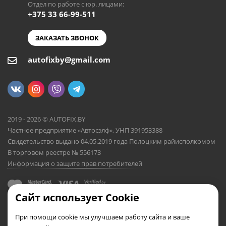
Отдел по работе с юр. лицами:
+375 33 66-99-511
ЗАКАЗАТЬ ЗВОНОК
autofixby@gmail.com
2019 - 2026 © AUTOFIX.BY
Частное предприятие «Автосэлф», УНП 391953388
Свидетельство выдано 04.05.2019 года Полоцким райисполкомом
В торговом реестре № 556173
Информация о защите прав потребителей
Сайт использует Cookie
При помощи cookie мы улучшаем работу сайта и ваше