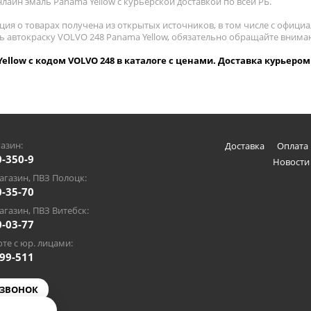
лайн эмаль Panama Yellow с курьерской доставкой по всей РБ.
ия о товарах получена из открытых источников, в том числе с официа
ть автокраску VOLVO 248 Panama Yellow, обязательно обращайте внима
ellow с кодом VOLVO 248 в каталоге с ценами. Доставка курьером
азин:
Доставка
Оплата 
0-350-9
Новости
газин, ПВЗ Полоцк:
0-35-70
газин, ПВЗ Витебск:
0-03-77
те с юр. лицами:
-99-511
 ЗВОНОК