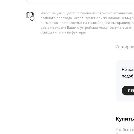
Информация о цвете получена из открытых источников, 
плавного перехода. Используется оригинальная OEM-фо
пигментов, поставляемых на конвейер, УФ-выгорания). 
цвета на экране Вашего устройства может отличаться от 
освещения и иные факторы.
Сортиров
Не на
подоб
ПЕ
Купить
Чтобы за