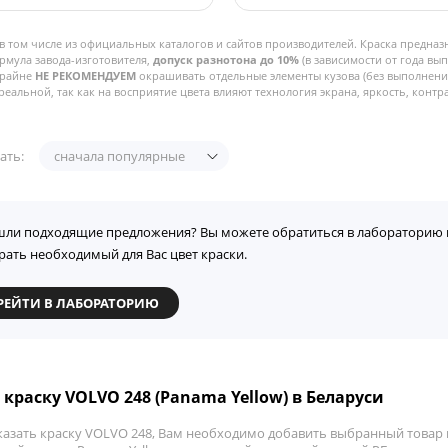
в том числе из официальных каталогов и сайтов производителей. Краска предназ
рмула завода-изготовителя,
допуск разнотона до 10%
(в зависимости от года вы
Крайне
НЕ РЕКОМЕНДУЕМ
окрашивать отдельные элементы кузова (без выполнения
реальной, так как на восприятие цвета влияют технология экрана, яркость, контра
ать:
сначала популярные
шли подходящие предложения? Вы можете обратиться в лабораторию 
рать необходимый для Вас цвет краски.
РЕЙТИ В ЛАБОРАТОРИЮ
 краску VOLVO 248 (Panama Yellow) в Беларуси
казать краску VOLVO 248, Вам необходимо добавить выбранный товар в