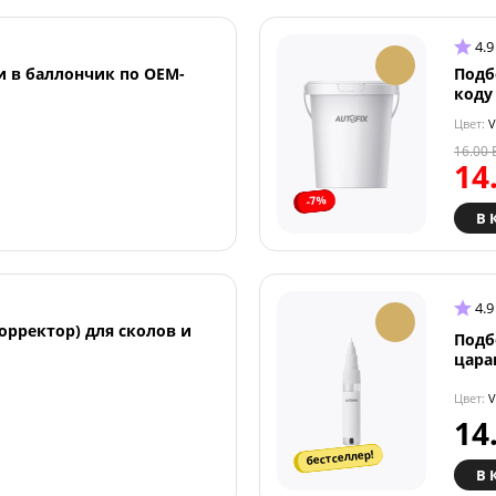
4.9
и в баллончик по OEM-
Подб
коду
Цвет:
V
16.00
14
-7%
В 
4.9
орректор) для сколов и
Подб
цара
Цвет:
V
14
бестселлер!
В 