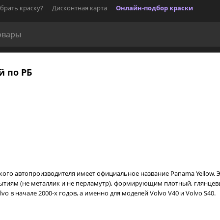
брать краску?
Дисконтная карта
Онлайн-подбор краски
й по РБ
ого автопроизводителя имеет официальное название Panama Yellow. 
рытиям (не металлик и не перламутр), формирующим плотный, глянцевы
 в начале 2000-х годов, а именно для моделей Volvo V40 и Volvo S40.