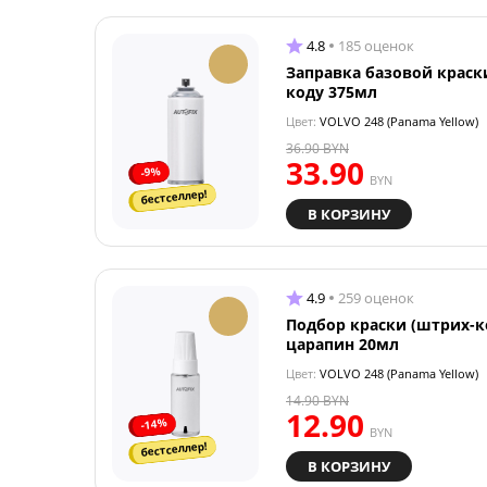
4.8
185 оценок
Заправка базовой краск
коду 375мл
Цвет:
VOLVO 248 (Panama Yellow)
36.90
BYN
33.90
-9%
BYN
бестселлер!
В КОРЗИНУ
4.9
259 оценок
Подбор краски (штрих-к
царапин 20мл
Цвет:
VOLVO 248 (Panama Yellow)
14.90
BYN
12.90
-14%
BYN
бестселлер!
В КОРЗИНУ