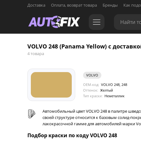
Доставка
Оплата, возврат товара
Бренды
Как подо
VOLVO 248 (Panama Yellow) с доставко
4 товара
VOLVO
OEM-код:
VOLVO 248, 248
Оттенок:
Желтый
Тип краски:
Неметаллик
Автомобильный цвет VOLVO 248 в палитре шведск
своей структуре относится к базовым солид-пок
лакокрасочной гамме для автомобилей марки Volvo
Подбор краски по коду VOLVO 248