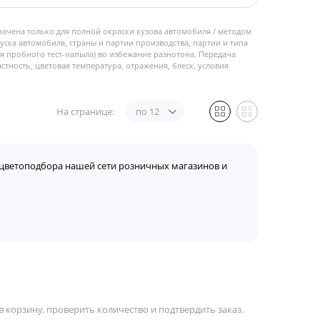
начена только для полной окраски кузова автомобиля / методом
пуска автомобиля, страны и партии производства, партии и типа
 пробного тест-напыла) во избежание разнотона. Передача
стность, цветовая температура, отражения, блеск, условия
На странице:
по 12
цветоподбора нашей сети розничных магазинов и
 корзину, проверить количество и подтвердить заказ.