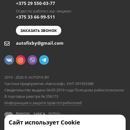
+375 29 550-03-77
Отдел по работе с юр. лицами:
+375 33 66-99-511
ЗАКАЗАТЬ ЗВОНОК
autofixby@gmail.com
2019 - 2026 © AUTOFIX.BY
Частное предприятие «Автосэлф», УНП 391953388
Свидетельство выдано 04.05.2019 года Полоцким райисполкомом
В торговом реестре № 556173
Информация о защите прав потребителей
Сайт использует Cookie