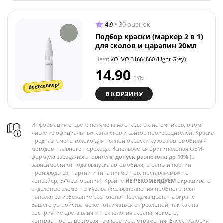
4.9
30 оценок
Подбор краски (маркер 2 в 1)
для сколов и царапин 20мл
Цвет:
VOLVO 31664860 (Light Grey)
14.90
BYN
бестселлер!
В КОРЗИНУ
Информация о цвете получена из открытых источников, в том
числе из официальных каталогов и сайтов производителей. Краска
предназначена только для полной окраски кузова автомобиля /
методом плавного перехода. Используется оригинальная OEM-
формула завода-изготовителя,
допуск разнотона до 10%
(в
зависимости от года выпуска автомобиля, страны и партии
производства, партии и типа пигментов, поставляемых на
конвейер, УФ-выгорания). Крайне
НЕ РЕКОМЕНДУЕМ
окрашивать
отдельные элементы кузова (без выполнения пробного тест-
напыла) во избежание разнотона. Передача цвета на экране
Вашего устройства может отличаться от реальной, так как на
восприятие цвета влияют технология экрана, яркость,
контрастность, цветовая температура, отражения, блеск, условия