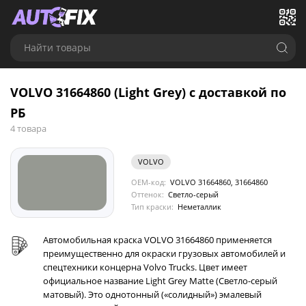
Найти товары
VOLVO 31664860 (Light Grey) с доставкой по
РБ
4 товара
VOLVO
OEM-код:
VOLVO 31664860, 31664860
Оттенок:
Светло-серый
Тип краски:
Неметаллик
Автомобильная краска VOLVO 31664860 применяется
преимущественно для окраски грузовых автомобилей и
спецтехники концерна Volvo Trucks. Цвет имеет
официальное название Light Grey Matte (Светло-серый
матовый). Это однотонный («солидный») эмалевый