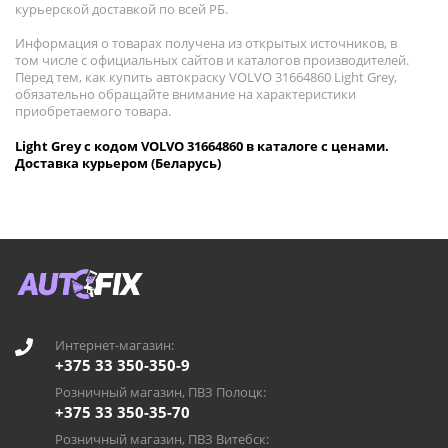
курьерской доставкой по всей РБ.
Информация о товарах получена из открытых источников, в
том числе с официальных сайтов и каталогов производителей.
Перед тем, как купить автокраску VOLVO 31664860 Light Grey,
обязательно обращайте внимание на характеристики
приобретаемого товара.
Light Grey с кодом VOLVO 31664860 в каталоге с ценами.
Доставка курьером (Беларусь)
Интернет-магазин:
+375 33 350-350-9
Розничный магазин, ПВЗ Полоцк:
+375 33 350-35-70
Розничный магазин, ПВЗ Витебск: