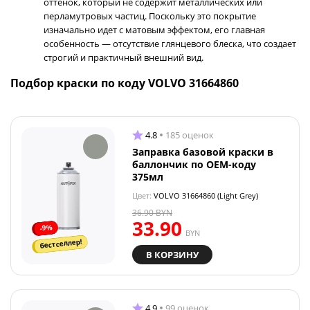
оттенок, который не содержит металлических или
перламутровых частиц. Поскольку это покрытие
изначально идет с матовым эффектом, его главная
особенность — отсутствие глянцевого блеска, что создает
строгий и практичный внешний вид.
Подбор краски по коду VOLVO 31664860
4.8
185 оценок
Заправка базовой краски в
баллончик по OEM-коду
375мл
Цвет:
VOLVO 31664860 (Light Grey)
36.90
BYN
33.90
-9%
BYN
бестселлер!
В КОРЗИНУ
4.9
99 оценок