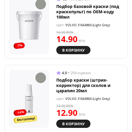
Подбор базовой краски (под
краскопульт) по OEM-коду
100мл
Цвет:
VOLVO 31664860 (Light Grey)
16.00
BYN
14.90
BYN
-7%
В КОРЗИНУ
4.9
259 оценок
Подбор краски (штрих-
корректор) для сколов и
царапин 20мл
Цвет:
VOLVO 31664860 (Light Grey)
14.90
BYN
12.90
-14%
BYN
бестселлер!
В КОРЗИНУ