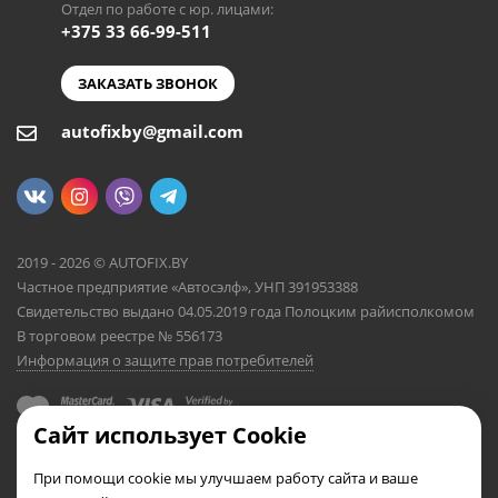
Отдел по работе с юр. лицами:
+375 33 66-99-511
ЗАКАЗАТЬ ЗВОНОК
autofixby@gmail.com
2019 - 2026 © AUTOFIX.BY
Частное предприятие «Автосэлф», УНП 391953388
Свидетельство выдано 04.05.2019 года Полоцким райисполкомом
В торговом реестре № 556173
Информация о защите прав потребителей
Сайт использует Cookie
При помощи cookie мы улучшаем работу сайта и ваше