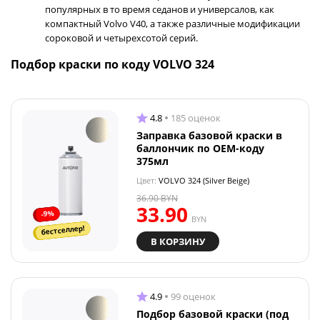
популярных в то время седанов и универсалов, как
компактный Volvo V40, а также различные модификации
сороковой и четырехсотой серий.
Подбор краски по коду VOLVO 324
4.8
185 оценок
Заправка базовой краски в
баллончик по OEM-коду
375мл
Цвет:
VOLVO 324 (Silver Beige)
36.90
BYN
33.90
-9%
BYN
бестселлер!
В КОРЗИНУ
4.9
99 оценок
Подбор базовой краски (под