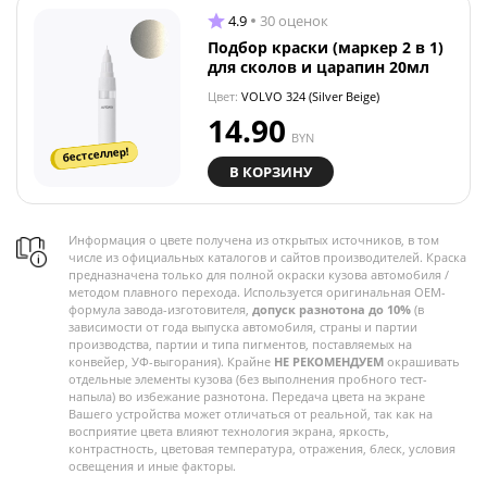
4.9
30 оценок
Подбор краски (маркер 2 в 1)
для сколов и царапин 20мл
Цвет:
VOLVO 324 (Silver Beige)
14.90
BYN
бестселлер!
В КОРЗИНУ
Информация о цвете получена из открытых источников, в том
числе из официальных каталогов и сайтов производителей. Краска
предназначена только для полной окраски кузова автомобиля /
методом плавного перехода. Используется оригинальная OEM-
формула завода-изготовителя,
допуск разнотона до 10%
(в
зависимости от года выпуска автомобиля, страны и партии
производства, партии и типа пигментов, поставляемых на
конвейер, УФ-выгорания). Крайне
НЕ РЕКОМЕНДУЕМ
окрашивать
отдельные элементы кузова (без выполнения пробного тест-
напыла) во избежание разнотона. Передача цвета на экране
Вашего устройства может отличаться от реальной, так как на
восприятие цвета влияют технология экрана, яркость,
контрастность, цветовая температура, отражения, блеск, условия
освещения и иные факторы.