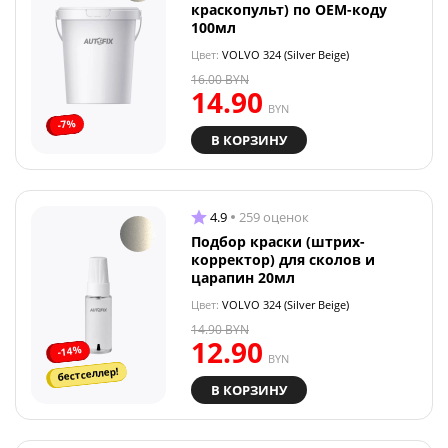
краскопульт) по OEM-коду
100мл
Цвет:
VOLVO 324 (Silver Beige)
16.00
BYN
14.90
BYN
-7%
В КОРЗИНУ
4.9
259 оценок
Подбор краски (штрих-
корректор) для сколов и
царапин 20мл
Цвет:
VOLVO 324 (Silver Beige)
14.90
BYN
12.90
-14%
BYN
бестселлер!
В КОРЗИНУ