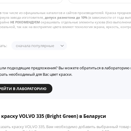
в том числе из официальных каталогов и сайтов производителей. Краска предназ
рмула завода-изготовителя,
допуск разнотона до 10%
(в зависимости от года вы
Крайне
НЕ РЕКОМЕНДУЕМ
окрашивать отдельные элементы кузова (без выполнения
реальной, так как на восприятие цвета влияют технология экрана, яркость, контра
ать:
сначала популярные
шли подходящие предложения? Вы можете обратиться в лабораторию 
рать необходимый для Вас цвет краски.
РЕЙТИ В ЛАБОРАТОРИЮ
краску VOLVO 335 (Bright Green) в Беларуси
казать краску VOLVO 335, Вам необходимо добавить выбранный товар в