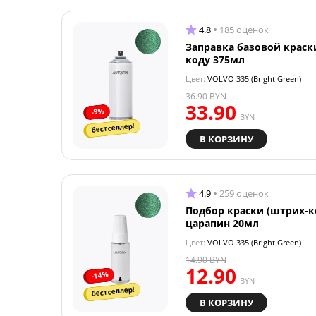
4.8
185 оценок
Заправка базовой краск
коду 375мл
Цвет:
VOLVO 335 (Bright Green)
36.90
BYN
33.90
-9%
BYN
бестселлер!
В КОРЗИНУ
4.9
259 оценок
Подбор краски (штрих-к
царапин 20мл
Цвет:
VOLVO 335 (Bright Green)
14.90
BYN
12.90
-14%
BYN
бестселлер!
В КОРЗИНУ