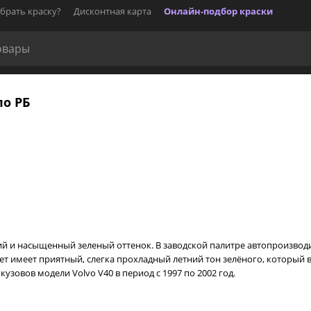
брать краску?
Дисконтная карта
Онлайн-подбор краски
по РБ
ий и насыщенный зеленый оттенок. В заводской палитре автопроизводи
ет имеет приятный, слегка прохладный летний тон зелёного, который в
узовов модели Volvo V40 в период с 1997 по 2002 год.