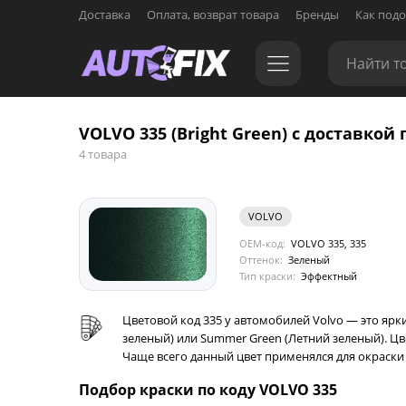
Доставка
Оплата, возврат товара
Бренды
Как подо
VOLVO 335 (Bright Green) с доставкой 
4 товара
VOLVO
OEM-код:
VOLVO 335, 335
Оттенок:
Зеленый
Тип краски:
Эффектный
Цветовой код 335 у автомобилей Volvo — это ярк
зеленый) или Summer Green (Летний зеленый). Цв
Чаще всего данный цвет применялся для окраски к
Подбор краски по коду VOLVO 335