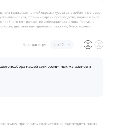
начена только для полной окраски кузова автомобиля / методом
пуска автомобиля, страны и партии производства, партии и типа
 пробного тест-напыла) во избежание разнотона. Передача
стность, цветовая температура, отражения, блеск, условия
На странице:
по 12
цветоподбора нашей сети розничных магазинов и
 корзину, проверить количество и подтвердить заказ.