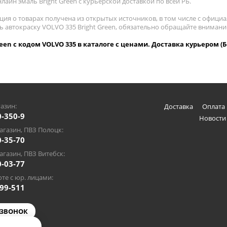
лайн эмаль Bright Green с курьерской доставкой по всей РБ.
ия о товарах получена из открытых источников, в том числе с официа
ть автокраску VOLVO 335 Bright Green, обязательно обращайте вниман
reen с кодом VOLVO 335 в каталоге с ценами. Доставка курьером (
азин:
Доставка
Оплата 
0-350-9
Новости
газин, ПВЗ Полоцк:
0-35-70
газин, ПВЗ Витебск:
0-03-77
те с юр. лицами:
-99-511
 ЗВОНОК