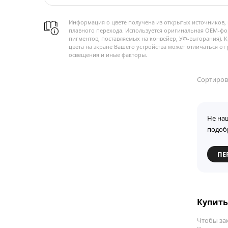
Информация о цвете получена из открытых источников, 
плавного перехода. Используется оригинальная OEM-фо
пигментов, поставляемых на конвейер, УФ-выгорания). 
цвета на экране Вашего устройства может отличаться от 
освещения и иные факторы.
Сортиров
Не на
подоб
ПЕ
Купить 
Чтобы за