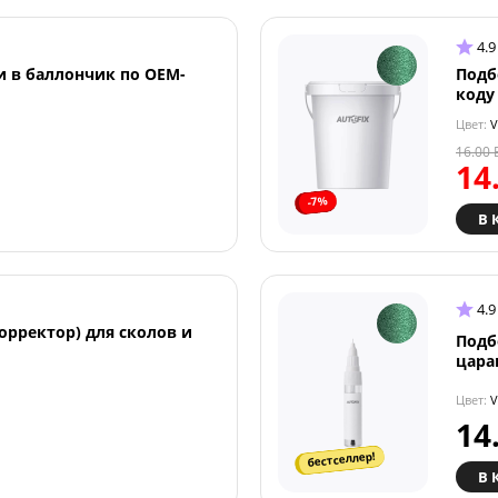
4.9
и в баллончик по OEM-
Подб
коду
Цвет:
V
16.00
14
-7%
В 
4.9
орректор) для сколов и
Подб
цара
Цвет:
V
14
бестселлер!
В 