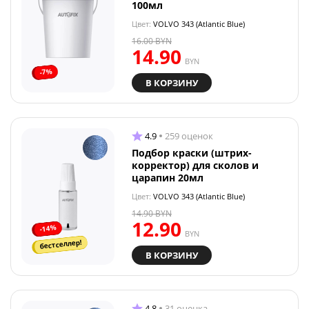
100мл
Цвет:
VOLVO 343 (Atlantic Blue)
16.00
BYN
14.90
BYN
-7%
В КОРЗИНУ
4.9
259 оценок
Подбор краски (штрих-
корректор) для сколов и
царапин 20мл
Цвет:
VOLVO 343 (Atlantic Blue)
14.90
BYN
12.90
-14%
BYN
бестселлер!
В КОРЗИНУ
4.8
31 оценка