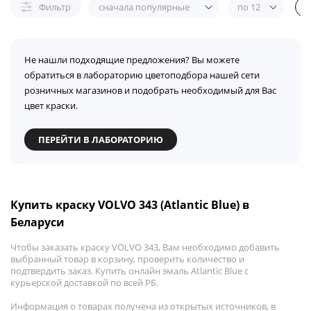
Фильтр
сначала популярные
по 12
Не нашли подходящие предложения? Вы можете
обратиться в лабораторию цветоподбора нашей сети
розничных магазинов и подобрать необходимый для Вас
цвет краски.
ПЕРЕЙТИ В ЛАБОРАТОРИЮ
Купить краску VOLVO 343 (Atlantic Blue) в
Беларуси
Чтобы заказать краску VOLVO 343, Вам необходимо добавить
выбранный товар в корзину, проверить количество и
подтвердить заказ. Купить онлайн эмаль Atlantic Blue с
курьерской доставкой по всей РБ.
Информация о товарах получена из открытых источников, в