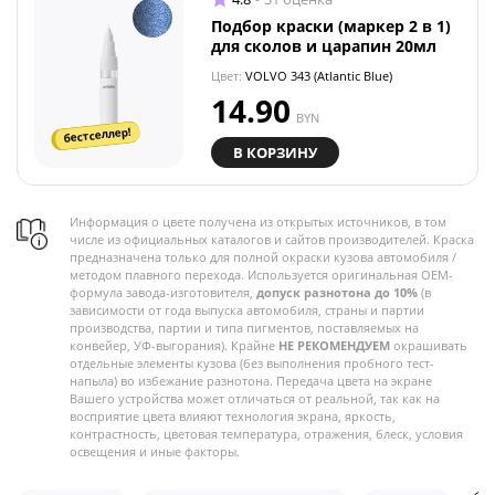
Подбор краски (маркер 2 в 1)
для сколов и царапин 20мл
Цвет:
VOLVO 343 (Atlantic Blue)
14.90
BYN
бестселлер!
В КОРЗИНУ
Информация о цвете получена из открытых источников, в том
числе из официальных каталогов и сайтов производителей. Краска
предназначена только для полной окраски кузова автомобиля /
методом плавного перехода. Используется оригинальная OEM-
формула завода-изготовителя,
допуск разнотона до 10%
(в
зависимости от года выпуска автомобиля, страны и партии
производства, партии и типа пигментов, поставляемых на
конвейер, УФ-выгорания). Крайне
НЕ РЕКОМЕНДУЕМ
окрашивать
отдельные элементы кузова (без выполнения пробного тест-
напыла) во избежание разнотона. Передача цвета на экране
Вашего устройства может отличаться от реальной, так как на
восприятие цвета влияют технология экрана, яркость,
контрастность, цветовая температура, отражения, блеск, условия
освещения и иные факторы.