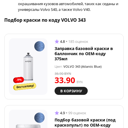
окрашивания кузовов автомобилей, таких как седаны и
универсалы Volvo S40, а также Volvo V40.
Подбор краски по коду VOLVO 343
4.8
185 оценок
Заправка базовой краски в
баллончик по OEM-коду
375мл
Цвет:
VOLVO 343 (Atlantic Blue)
36.90
BYN
33.90
-9%
BYN
бестселлер!
В КОРЗИНУ
4.9
99 оценок
Подбор базовой краски (под
краскопульт) по OEM-коду