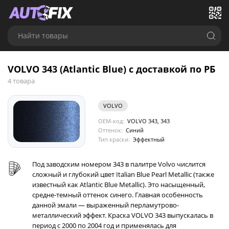
Найти товары
VOLVO 343 (Atlantic Blue) с доставкой по РБ
4 товара
VOLVO
OEM-код:
VOLVO 343, 343
Оттенок:
Синий
Тип краски:
Эффектный
Под заводским номером 343 в палитре Volvo числится
сложный и глубокий цвет Italian Blue Pearl Metallic (также
известный как Atlantic Blue Metallic). Это насыщенный,
средне-темный оттенок синего. Главная особенность
данной эмали — выраженный перламутрово-
металлический эффект. Краска VOLVO 343 выпускалась в
период с 2000 по 2004 год и применялась для