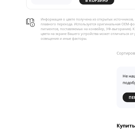
В КОРЗИНУ
Информация о цвете получена из открытых источников, 
плавного перехода. Используется оригинальная OEM-фо
пигментов, поставляемых на конвейер, УФ-выгорания). 
цвета на экране Вашего устройства может отличаться от 
освещения и иные факторы.
Сортиров
Не на
подоб
ПЕ
Купить 