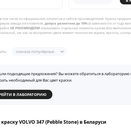
В 
в том числе из официальных каталогов и сайтов производителей. Краска предназ
рмула завода-изготовителя,
допуск разнотона до 10%
(в зависимости от года вы
Крайне
НЕ РЕКОМЕНДУЕМ
окрашивать отдельные элементы кузова (без выполнения
реальной, так как на восприятие цвета влияют технология экрана, яркость, контра
ать:
сначала популярные
шли подходящие предложения? Вы можете обратиться в лабораторию 
рать необходимый для Вас цвет краски.
РЕЙТИ В ЛАБОРАТОРИЮ
краску VOLVO 347 (Pebble Stone) в Беларуси