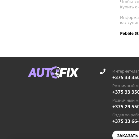
Чтобы за
Купить он
Информац
как купи
Pebble S
Интернет-маг
+375 33 35
Розничный ма
+375 33 35
Розничный ма
+375 29 55
Отдел по рабо
+375 33 66
ЗАКАЗАТЬ