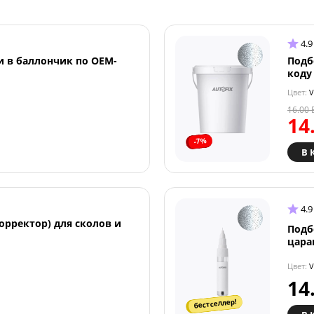
4.9
и в баллончик по OEM-
Подб
коду
Цвет:
V
16.00
14
-7%
В 
4.9
орректор) для сколов и
Подб
цара
Цвет:
V
14
бестселлер!