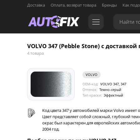
Доставка
Оплата, возврат товара
Бренды
Как подо
VOLVO 347 (Pebble Stone) с доставкой 
4 товара
VOLVO
OEM-код:
VOLVO 347, 347
Оттенок:
Темно-серый
Тип краски:
Эффектный
Код цвета 347 у автомобилей марки Volvo имеет о
Цвет представляет собой сложный, глубокий те
окрас был характерен для европейских автомобил
2004 год.