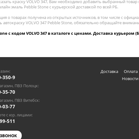
казать краску VOLVO 347, Вам необходимо добавить выбранный товар в
лайн эмаль Pebble Stone с курьерской доставкой по всей РБ.
ия о товарах получена из открытых источников, в том числе с официа
ть автокраску VOLVO 347 Pebble Stone, обязательно обращайте вниман
tone с кодом VOLVO 347 в каталоге с ценами. Доставка курьером (
азин:
Доставка
Оплата 
0-350-9
Новости
газин, ПВЗ Полоцк:
0-35-70
газин, ПВЗ Витебск:
0-03-77
те с юр. лицами:
-99-511
 ЗВОНОК