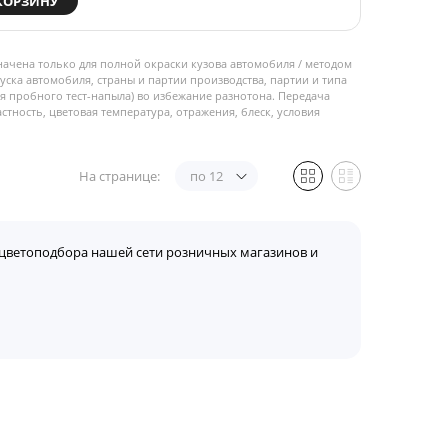
КОРЗИНУ
начена только для полной окраски кузова автомобиля / методом
пуска автомобиля, страны и партии производства, партии и типа
 пробного тест-напыла) во избежание разнотона. Передача
стность, цветовая температура, отражения, блеск, условия
На странице:
по 12
цветоподбора нашей сети розничных магазинов и