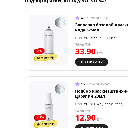
Подбор краски по коду VOLVO 347
4.8
185 оценок
Заправка базовой краск
коду 375мл
Цвет:
VOLVO 347 (Pebble Stone)
36.90
BYN
33.90
-9%
BYN
бестселлер!
В КОРЗИНУ
4.9
259 оценок
Подбор краски (штрих-к
царапин 20мл
Цвет:
VOLVO 347 (Pebble Stone)
14.90
BYN
12.90
-14%
BYN
бестселлер!