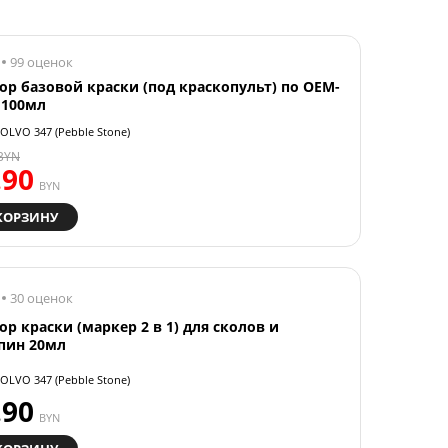
99 оценок
ор базовой краски (под краскопульт) по OEM-
 100мл
OLVO 347 (Pebble Stone)
BYN
.90
BYN
КОРЗИНУ
30 оценок
ор краски (маркер 2 в 1) для сколов и
пин 20мл
OLVO 347 (Pebble Stone)
.90
BYN