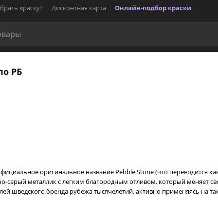
брать краску?
Дисконтная карта
Онлайн-подбор краски
по РБ
фициальное оригинальное название Pebble Stone (что переводится как 
мно-серый металлик с легким благородным отливом, который меняет с
ей шведского бренда рубежа тысячелетий, активно применяясь на таких 