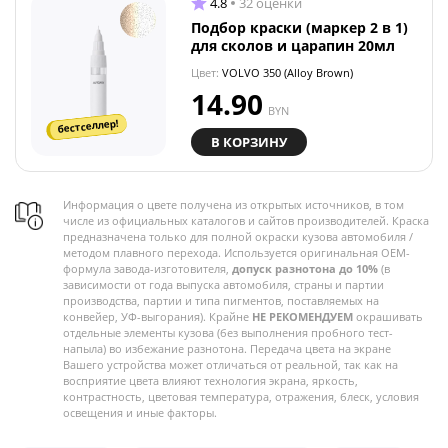
4.8
32 оценки
Подбор краски (маркер 2 в 1)
для сколов и царапин 20мл
Цвет:
VOLVO 350 (Alloy Brown)
14.90
BYN
бестселлер!
В КОРЗИНУ
Информация о цвете получена из открытых источников, в том
числе из официальных каталогов и сайтов производителей. Краска
предназначена только для полной окраски кузова автомобиля /
методом плавного перехода. Используется оригинальная OEM-
формула завода-изготовителя,
допуск разнотона до 10%
(в
зависимости от года выпуска автомобиля, страны и партии
производства, партии и типа пигментов, поставляемых на
конвейер, УФ-выгорания). Крайне
НЕ РЕКОМЕНДУЕМ
окрашивать
отдельные элементы кузова (без выполнения пробного тест-
напыла) во избежание разнотона. Передача цвета на экране
Вашего устройства может отличаться от реальной, так как на
восприятие цвета влияют технология экрана, яркость,
контрастность, цветовая температура, отражения, блеск, условия
освещения и иные факторы.