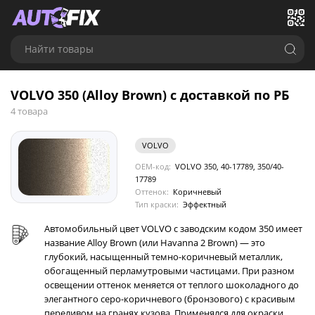
Найти товары
VOLVO 350 (Alloy Brown) с доставкой по РБ
4 товара
VOLVO
OEM-код:
VOLVO 350, 40-17789, 350/40-
17789
Оттенок:
Коричневый
Тип краски:
Эффектный
Автомобильный цвет VOLVO с заводским кодом 350 имеет
название Alloy Brown (или Havanna 2 Brown) — это
глубокий, насыщенный темно-коричневый металлик,
обогащенный перламутровыми частицами. При разном
освещении оттенок меняется от теплого шоколадного до
элегантного серо-коричневого (бронзового) с красивым
переливом на гранях кузова. Применялся для окраски