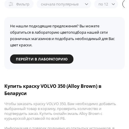
Фильтр
сначала популярные
по 12
Не нашли подходящие предложения? Вы можете
обратиться в лабораторию цветоподбора нашей сети
розничных магазинов и подобрать необходимый для Вас
цвет краски.
ПЕРЕЙТИ В ЛАБОРАТОРИЮ
Купить краску VOLVO 350 (Alloy Brown) в
Беларуси
Чтобы заказать краску VOLVO 350, Вам необходимо добавить
выбранный товар в корзину, проверить количество и
подтвердить заказ. Купить онлайн эмаль Alloy Brown с
курьерской доставкой по всей РБ.
Информация о товарах получена из открытых источников, в