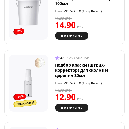
100мл
Цвет:
VOLVO 350 (Alloy Brown)
16.00
BYN
14.90
BYN
-7%
В КОРЗИНУ
4.9
259 оценок
Подбор краски (штрих-
корректор) для сколов и
царапин 20мл
Цвет:
VOLVO 350 (Alloy Brown)
14.90
BYN
12.90
-14%
BYN
бестселлер!
В КОРЗИНУ