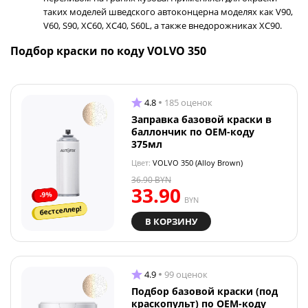
таких моделей шведского автоконцерна моделях как V90,
V60, S90, XC60, XC40, S60L, а также внедорожниках XC90.
Подбор краски по коду VOLVO 350
4.8
185 оценок
Заправка базовой краски в
баллончик по OEM-коду
375мл
Цвет:
VOLVO 350 (Alloy Brown)
36.90
BYN
33.90
-9%
BYN
бестселлер!
В КОРЗИНУ
4.9
99 оценок
Подбор базовой краски (под
краскопульт) по OEM-коду