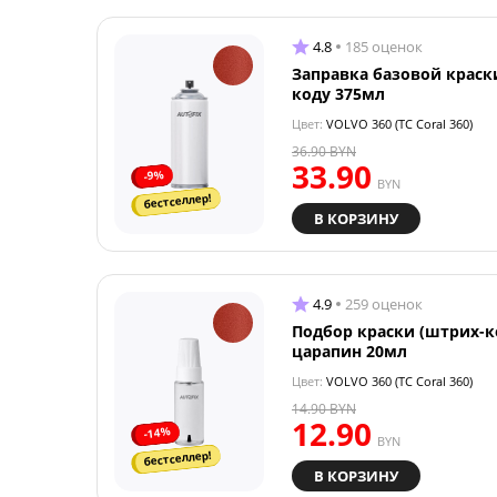
4.8
185 оценок
Заправка базовой краск
коду 375мл
Цвет:
VOLVO 360 (TC Coral 360)
36.90
BYN
33.90
-9%
BYN
бестселлер!
В КОРЗИНУ
4.9
259 оценок
Подбор краски (штрих-к
царапин 20мл
Цвет:
VOLVO 360 (TC Coral 360)
14.90
BYN
12.90
-14%
BYN
бестселлер!
В КОРЗИНУ