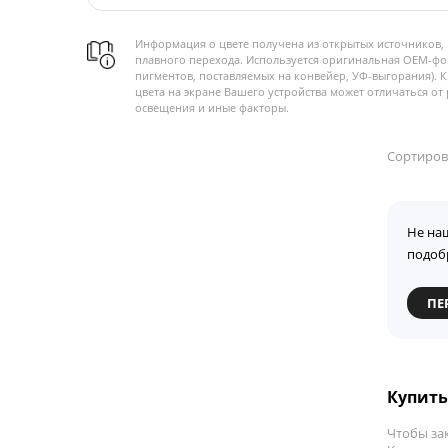
Информация о цвете получена из открытых источников, 
плавного перехода. Используется оригинальная OEM-фо
пигментов, поставляемых на конвейер, УФ-выгорания). 
цвета на экране Вашего устройства может отличаться от 
освещения и иные факторы.
Сортиров
Не на
подоб
ПЕ
Купить 
Чтобы за