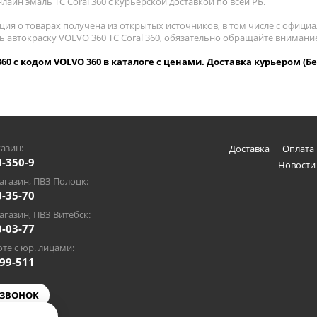
лайн эмаль TC Coral 360 с курьерской доставкой по всей РБ.
ия о товарах получена из открытых источников, в том числе с официа
ь автокраску VOLVO 360 TC Coral 360, обязательно обращайте внимани
 360 с кодом VOLVO 360 в каталоге с ценами. Доставка курьером (Б
азин:
Доставка
Оплата 
0-350-9
Новости
газин, ПВЗ Полоцк:
0-35-70
газин, ПВЗ Витебск:
0-03-77
те с юр. лицами:
-99-511
 ЗВОНОК