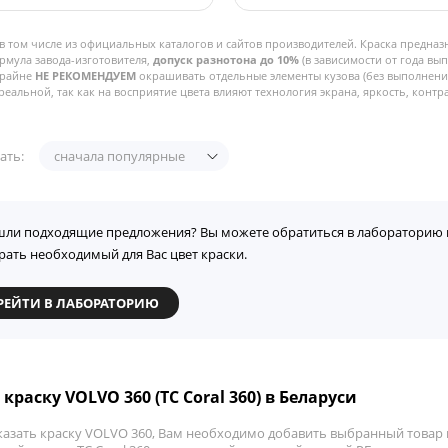
в том числе из официальных каталогов и сайтов производителей. Краска предназ
рмула завода-изготовителя,
допуск разнотона до 10%
(в зависимости от года вы
Крайне
НЕ РЕКОМЕНДУЕМ
окрашивать отдельные элементы кузова (без выполнения
реальной, так как на восприятие цвета влияют технология экрана, яркость, контра
ать:
сначала популярные
шли подходящие предложения? Вы можете обратиться в лабораторию 
рать необходимый для Вас цвет краски.
РЕЙТИ В ЛАБОРАТОРИЮ
краску VOLVO 360 (TC Coral 360) в Беларуси
казать краску VOLVO 360, Вам необходимо добавить выбранный товар в