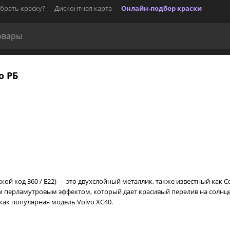
брать краску?
Дисконтная карта
Онлайн-подбор краски
о РБ
й код 360 / E22) — это двухслойный металлик, также известный как Co
м перламутровым эффектом, который дает красивый перелив на солнц
как популярная модель Volvo XC40.