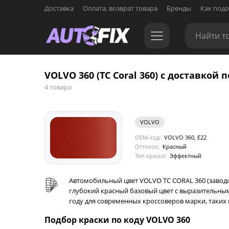
Доставка
Оплата, возврат товара
Бренды
Как подо
VOLVO 360 (TC Coral 360) с доставкой п
4 товара
VOLVO
OEM-код:
VOLVO 360, E22
Оттенок:
Красный
Тип краски:
Эффектный
Автомобильный цвет VOLVO TC CORAL 360 (заводско
глубокий красный базовый цвет с выразительны
году для современных кроссоверов марки, таких 
Подбор краски по коду VOLVO 360