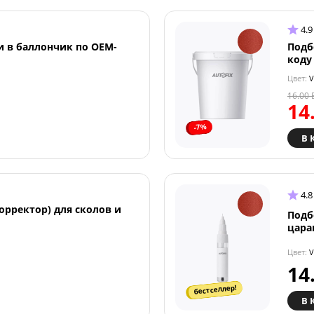
4.9
и в баллончик по OEM-
Подб
коду
Цвет:
V
16.00
14
-7%
В 
4.8
орректор) для сколов и
Подб
цара
Цвет:
V
14
бестселлер!
В 