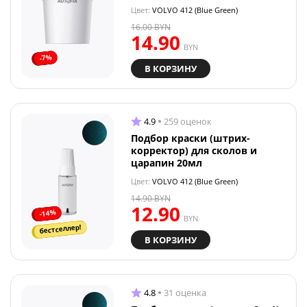
Цвет:
VOLVO 412 (Blue Green)
16.00
BYN
14.90
BYN
-7%
В КОРЗИНУ
4.9
259 оценок
Подбор краски (штрих-
корректор) для сколов и
царапин 20мл
Цвет:
VOLVO 412 (Blue Green)
14.90
BYN
12.90
-14%
BYN
бестселлер!
В КОРЗИНУ
4.8
31 оценка