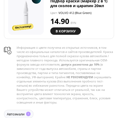
Подбор краски (маркер 2 в 1)
для сколов и царапин 20мл
Цвет:
VOLVO 412 (Blue Green)
14.90
BYN
бестселлер!
В КОРЗИНУ
Информация о цвете получена из открытых источников, в том
числе из официальных каталогов и сайтов производителей. Краска
предназначена только для полной окраски кузова автомобиля /
методом плавного перехода. Используется оригинальная OEM-
формула завода-изготовителя,
допуск разнотона до 10%
(в
зависимости от года выпуска автомобиля, страны и партии
производства, партии и типа пигментов, поставляемых на
конвейер, УФ-выгорания). Крайне
НЕ РЕКОМЕНДУЕМ
окрашивать
отдельные элементы кузова (без выполнения пробного тест-
напыла) во избежание разнотона. Передача цвета на экране
Вашего устройства может отличаться от реальной, так как на
восприятие цвета влияют технология экрана, яркость,
контрастность, цветовая температура, отражения, блеск, условия
освещения и иные факторы.
Автоэмали
1