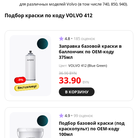
для различных моделей Volvo (в том числе 740, 850, 940).
Подбор краски по коду VOLVO 412
4.8
185 оценок
Заправка базовой краски в
баллончик по OEM-коду
375мл
Цвет:
VOLVO 412 (Blue Green)
36.90
BYN
33.90
-9%
BYN
бестселлер!
В КОРЗИНУ
4.9
99 оценок
Подбор базовой краски (под
краскопульт) по OEM-коду
100мл