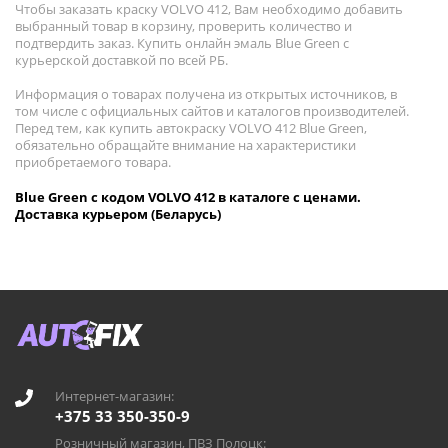
Чтобы заказать краску VOLVO 412, Вам необходимо добавить
выбранный товар в корзину, проверить количество и
подтвердить заказ. Купить онлайн эмаль Blue Green с
курьерской доставкой по всей РБ.
Информация о товарах получена из открытых источников, в
том числе с официальных сайтов и каталогов производителей.
Перед тем, как купить автокраску VOLVO 412 Blue Green,
обязательно обращайте внимание на характеристики
приобретаемого товара.
Blue Green с кодом VOLVO 412 в каталоге с ценами.
Доставка курьером (Беларусь)
Интернет-магазин:
+375 33 350-350-9
Розничный магазин, ПВЗ Полоцк: