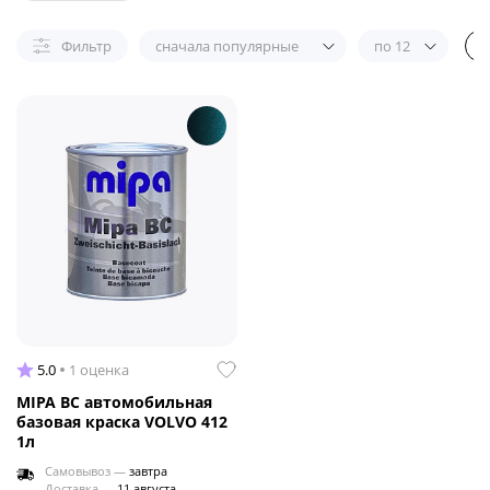
Фильтр
сначала популярные
по 12
5.0
1 оценка
MIPA BC автомобильная
базовая краска VOLVO 412
1л
Самовывоз —
завтра
Доставка —
11 августа