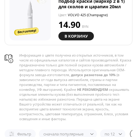
Подбор краски (маркер 2 в 1)
для сколов и царапин 20мл
Цвет:
VOLVO 425 (Champagne)
14.90
BYN
бестселлер!
В КОРЗИНУ
Информация о цвете получена из открытых источников, в том
числе из официальных каталогов и сайтов производителей. Краска
предназначена только для полной окраски кузова автомобиля /
методом плавного перехода. Используется оригинальная OEM-
формула завода-изготовителя,
допуск разнотона до 10%
(в
зависимости от года выпуска автомобиля, страны и партии
производства, партии и типа пигментов, поставляемых на
конвейер, УФ-выгорания). Крайне
НЕ РЕКОМЕНДУЕМ
окрашивать
отдельные элементы кузова (без выполнения пробного тест-
напыла) во избежание разнотона. Передача цвета на экране
Вашего устройства может отличаться от реальной, так как на
восприятие цвета влияют технология экрана, яркость,
контрастность, цветовая температура, отражения, блеск, условия
освещения и иные факторы.
Фильтр
сначала популярные
по 12