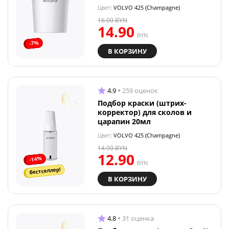
Цвет:
VOLVO 425 (Champagne)
16.00
BYN
14.90
BYN
-7%
В КОРЗИНУ
4.9
259 оценок
Подбор краски (штрих-
корректор) для сколов и
царапин 20мл
Цвет:
VOLVO 425 (Champagne)
14.90
BYN
12.90
-14%
BYN
бестселлер!
В КОРЗИНУ
4.8
31 оценка