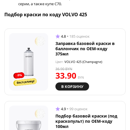
серии, а также купе C70.
Подбор краски по коду VOLVO 425
4.8
185 оценок
Заправка базовой краски в
баллончик по OEM-коду
375мл
Цвет:
VOLVO 425 (Champagne)
36.90
BYN
33.90
-9%
BYN
бестселлер!
В КОРЗИНУ
4.9
99 оценок
Подбор базовой краски (под
краскопульт) по OEM-коду
100мл