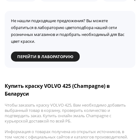
Не нашли подходящие предложения? Вы можете
обратиться в лабораторию цветоподбора нашей сети
розничных магазинов и подобрать необходимый для Вас
цвет краски.
ПЕРЕЙТИ В ЛАБОРАТОРИЮ
Купить краску VOLVO 425 (Champagne) в
Беларуси
Чтобы заказать краску VOLVO 425, Вам необходимо добавить
выбранный товар в корзину, проверить количество и
подтвердить заказ. Купить онлайн эмаль Champagne с
курьерской доставкой по всей РБ.
Информация о товарах получена из открытых источников, в
том числе с официальных сайтов и каталогов производителей.