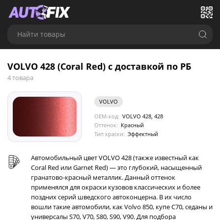
Найти товары
VOLVO 428 (Coral Red) с доставкой по РБ
4 товара
VOLVO
OEM-код:
VOLVO 428, 428
Оттенок:
Красный
Тип краски:
Эффектный
Автомобильный цвет VOLVO 428 (также известный как
Coral Red или Garnet Red) — это глубокий, насыщенный
гранатово-красный металлик. Данный оттенок
применялся для окраски кузовов классических и более
поздних серий шведского автоконцерна. В их число
вошли такие автомобили, как Volvo 850, купе C70, седаны и
универсалы S70, V70, S80, S90, V90. Для подбора