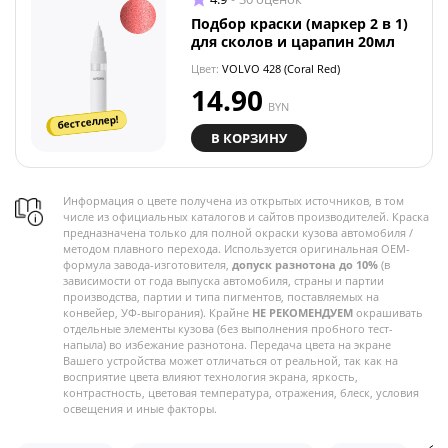
Подбор краски (маркер 2 в 1)
для сколов и царапин 20мл
Цвет:
VOLVO 428 (Coral Red)
14.90
BYN
бестселлер!
В КОРЗИНУ
Информация о цвете получена из открытых источников, в том
числе из официальных каталогов и сайтов производителей. Краска
предназначена только для полной окраски кузова автомобиля /
методом плавного перехода. Используется оригинальная OEM-
формула завода-изготовителя,
допуск разнотона до 10%
(в
зависимости от года выпуска автомобиля, страны и партии
производства, партии и типа пигментов, поставляемых на
конвейер, УФ-выгорания). Крайне
НЕ РЕКОМЕНДУЕМ
окрашивать
отдельные элементы кузова (без выполнения пробного тест-
напыла) во избежание разнотона. Передача цвета на экране
Вашего устройства может отличаться от реальной, так как на
восприятие цвета влияют технология экрана, яркость,
контрастность, цветовая температура, отражения, блеск, условия
освещения и иные факторы.