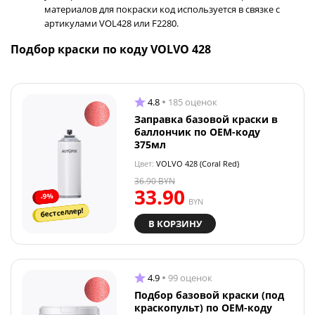
материалов для покраски код используется в связке с
артикулами VOL428 или F2280.
Подбор краски по коду VOLVO 428
4.8
185 оценок
Заправка базовой краски в
баллончик по OEM-коду
375мл
Цвет:
VOLVO 428 (Coral Red)
36.90
BYN
33.90
-9%
BYN
бестселлер!
В КОРЗИНУ
4.9
99 оценок
Подбор базовой краски (под
краскопульт) по OEM-коду