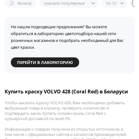
Фильтр
сначала популярные
по 12
Не нашли подходящие предложения? Вы можете
обратиться в лабораторию цветоподбора нашей сети
розничных магазинов и подобрать необходимый для Вас
цвет краски.
ПЕРЕЙТИ В ЛАБОРАТОРИЮ
Купить краску VOLVO 428 (Coral Red) в Беларуси
Чтобы заказать краску VOLVO 428, Вам необходимо добавить
выбранный товар в корзину, проверить количество и
подтвердить заказ. Купить онлайн эмаль Coral Red с
курьерской доставкой по всей РБ.
Информация о товарах получена из открытых источников, в
том числе с официальных сайтов и каталогов производителей.