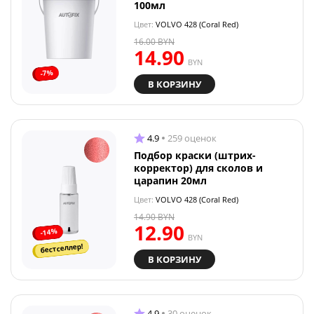
100мл
Цвет:
VOLVO 428 (Coral Red)
16.00
BYN
14.90
BYN
-7%
В КОРЗИНУ
4.9
259 оценок
Подбор краски (штрих-
корректор) для сколов и
царапин 20мл
Цвет:
VOLVO 428 (Coral Red)
14.90
BYN
12.90
-14%
BYN
бестселлер!
В КОРЗИНУ
4.9
30 оценок