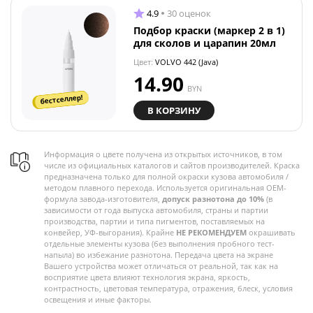
4.9
30 оценок
Подбор краски (маркер 2 в 1)
для сколов и царапин 20мл
Цвет:
VOLVO 442 (Java)
14.90
BYN
бестселлер!
В КОРЗИНУ
Информация о цвете получена из открытых источников, в том
числе из официальных каталогов и сайтов производителей. Краска
предназначена только для полной окраски кузова автомобиля /
методом плавного перехода. Используется оригинальная OEM-
формула завода-изготовителя,
допуск разнотона до 10%
(в
зависимости от года выпуска автомобиля, страны и партии
производства, партии и типа пигментов, поставляемых на
конвейер, УФ-выгорания). Крайне
НЕ РЕКОМЕНДУЕМ
окрашивать
отдельные элементы кузова (без выполнения пробного тест-
напыла) во избежание разнотона. Передача цвета на экране
Вашего устройства может отличаться от реальной, так как на
восприятие цвета влияют технология экрана, яркость,
контрастность, цветовая температура, отражения, блеск, условия
освещения и иные факторы.