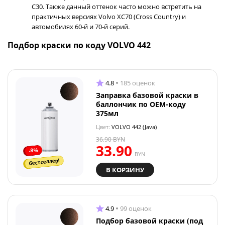
C30. Также данный оттенок часто можно встретить на
практичных версиях Volvo XC70 (Cross Country) и
автомобилях 60-й и 70-й серий.
Подбор краски по коду VOLVO 442
4.8
185 оценок
Заправка базовой краски в
баллончик по OEM-коду
375мл
Цвет:
VOLVO 442 (Java)
36.90
BYN
33.90
-9%
BYN
бестселлер!
В КОРЗИНУ
4.9
99 оценок
Подбор базовой краски (под