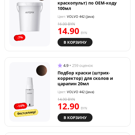
краскопульт) по OEM-коду
100мл
Цвет:
VOLVO 442 (Java)
16.00
BYN
14.90
BYN
-7%
В КОРЗИНУ
4.9
259 оценок
Подбор краски (штрих-
корректор) для сколов и
царапин 20мл
Цвет:
VOLVO 442 (Java)
14.90
BYN
12.90
-14%
BYN
бестселлер!
В КОРЗИНУ