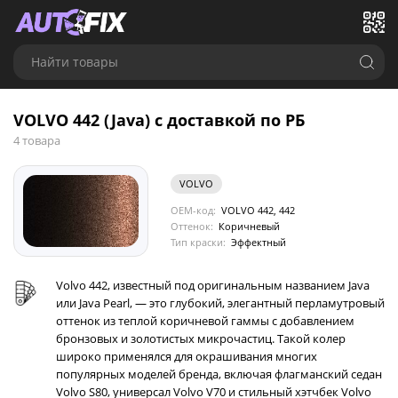
Найти товары
VOLVO 442 (Java) с доставкой по РБ
4 товара
VOLVO
OEM-код:
VOLVO 442, 442
Оттенок:
Коричневый
Тип краски:
Эффектный
Volvo 442, известный под оригинальным названием Java
или Java Pearl, — это глубокий, элегантный перламутровый
оттенок из теплой коричневой гаммы с добавлением
бронзовых и золотистых микрочастиц. Такой колер
широко применялся для окрашивания многих
популярных моделей бренда, включая флагманский седан
Volvo S80, универсал Volvo V70 и стильный хэтчбек Volvo