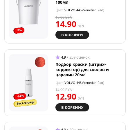
100мл
Цвет:
VOLVO 445 (Venetian Red)
16.00
BYN
14.90
BYN
-7%
В КОРЗИНУ
4.9
259 оценок
Подбор краски (штрих-
корректор) для сколов и
царапин 20мл
Цвет:
VOLVO 445 (Venetian Red)
14.90
BYN
12.90
-14%
BYN
бестселлер!
В КОРЗИНУ
4.9
30 оценок