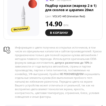
Подбор краски (маркер 2 в 1)
для сколов и царапин 20мл
Цвет:
VOLVO 445 (Venetian Red)
14.90
BYN
бестселлер!
В КОРЗИНУ
Информация о цвете получена из открытых источников, в том
числе из официальных каталогов и сайтов производителей. Краска
предназначена только для полной окраски кузова автомобиля /
методом плавного перехода. Используется оригинальная OEM-
формула завода-изготовителя,
допуск разнотона до 10%
(в
зависимости от года выпуска автомобиля, страны и партии
производства, партии и типа пигментов, поставляемых на
конвейер, УФ-выгорания). Крайне
НЕ РЕКОМЕНДУЕМ
окрашивать
отдельные элементы кузова (без выполнения пробного тест-
напыла) во избежание разнотона. Передача цвета на экране
Вашего устройства может отличаться от реальной, так как на
восприятие цвета влияют технология экрана, яркость,
контрастность, цветовая температура, отражения, блеск, условия
освещения и иные факторы.