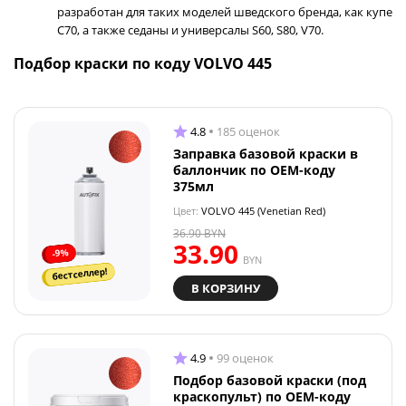
разработан для таких моделей шведского бренда, как купе
C70, а также седаны и универсалы S60, S80, V70.
Подбор краски по коду VOLVO 445
4.8
185 оценок
Заправка базовой краски в
баллончик по OEM-коду
375мл
Цвет:
VOLVO 445 (Venetian Red)
36.90
BYN
33.90
-9%
BYN
бестселлер!
В КОРЗИНУ
4.9
99 оценок
Подбор базовой краски (под
краскопульт) по OEM-коду