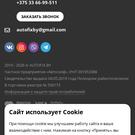
+375 33 66-99-511
ЗАКАЗАТЬ ЗВОНОК
autofixby@gmail.com
2019 - 2026 © AUTOFIX.BY
Частное предприятие «Автосэлф», УНП 391953388
Свидетельство выдано 04.05.2019 года Полоцким райисполкомом
В торговом реестре № 556173
Информация о защите прав потребителей
Сайт использует Cookie
При помощи cookie мы улучшаем работу сайта и ваше
взаимодействие с ним. Нажимая на кнопку «Принять», вы