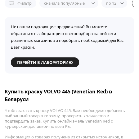
Фильтр
сначала популярные
по 12
Не нашли подходящие предложения? Вы можете
обратиться в лабораторию цветоподбора нашей сети
розничных магазинов и подобрать необходимый для Вас
цвет краски.
ПЕРЕЙТИ В ЛАБОРАТОРИЮ
Купить краску VOLVO 445 (Venetian Red) в
Беларуси
Чтобы заказать краску VOLVO 445, Вам необходимо добавить
выбранный товар в корзину, проверить количество и
подтвердить заказ. Купить онлайн эмаль Venetian Red с
курьерской доставкой по всей РБ.
Информация о товарах получена из открытых источников, в