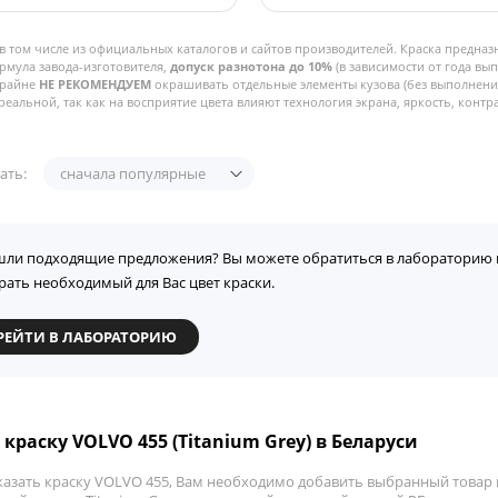
в том числе из официальных каталогов и сайтов производителей. Краска предназ
рмула завода-изготовителя,
допуск разнотона до 10%
(в зависимости от года вы
Крайне
НЕ РЕКОМЕНДУЕМ
окрашивать отдельные элементы кузова (без выполнения
реальной, так как на восприятие цвета влияют технология экрана, яркость, контра
ать:
сначала популярные
шли подходящие предложения? Вы можете обратиться в лабораторию 
рать необходимый для Вас цвет краски.
РЕЙТИ В ЛАБОРАТОРИЮ
 краску VOLVO 455 (Titanium Grey) в Беларуси
казать краску VOLVO 455, Вам необходимо добавить выбранный товар в