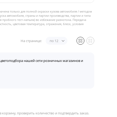
начена только для полной окраски кузова автомобиля / методом
пуска автомобиля, страны и партии производства, партии и типа
 пробного тест-напыла) во избежание разнотона. Передача
стность, цветовая температура, отражения, блеск, условия
На странице:
по 12
цветоподбора нашей сети розничных магазинов и
 корзину, проверить количество и подтвердить заказ.