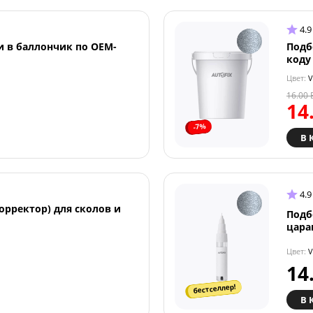
4.9
и в баллончик по OEM-
Подб
коду
Цвет:
V
16.00
14
-7%
В 
4.9
орректор) для сколов и
Подб
цара
Цвет:
V
14
бестселлер!
В 