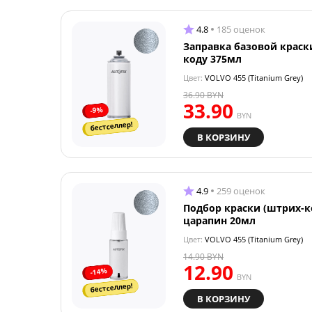
4.8
185 оценок
Заправка базовой краск
коду 375мл
Цвет:
VOLVO 455 (Titanium Grey)
36.90
BYN
33.90
-9%
BYN
бестселлер!
В КОРЗИНУ
4.9
259 оценок
Подбор краски (штрих-к
царапин 20мл
Цвет:
VOLVO 455 (Titanium Grey)
14.90
BYN
12.90
-14%
BYN
бестселлер!
В КОРЗИНУ