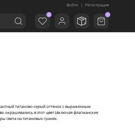
Войти
|
Регистрация
0
0
элегантный титаново-серый оттенок с выраженным
во окрашивались в этот цвет (включая флагманские
ры света на титановых гранях.