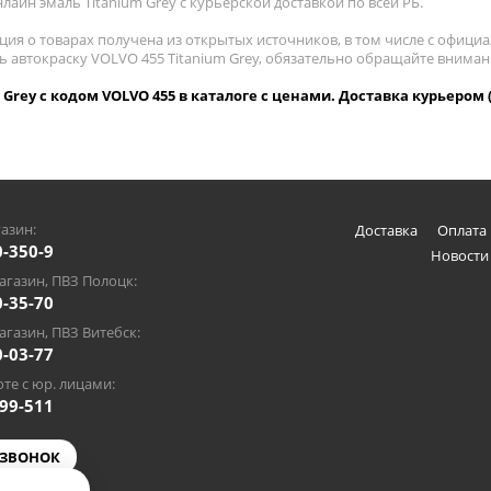
лайн эмаль Titanium Grey с курьерской доставкой по всей РБ.
ия о товарах получена из открытых источников, в том числе с официа
ть автокраску VOLVO 455 Titanium Grey, обязательно обращайте внима
 Grey с кодом VOLVO 455 в каталоге с ценами. Доставка курьером 
азин:
Доставка
Оплата 
0-350-9
Новости
газин, ПВЗ Полоцк:
0-35-70
газин, ПВЗ Витебск:
0-03-77
те с юр. лицами:
-99-511
 ЗВОНОК