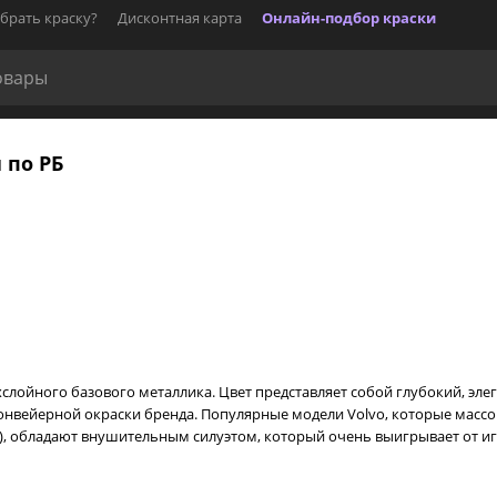
брать краску?
Дисконтная карта
Онлайн-подбор краски
 по РБ
двухслойного базового металлика. Цвет представляет собой глубокий, 
нвейерной окраски бренда. Популярные модели Volvo, которые массо
80), обладают внушительным силуэтом, который очень выигрывает от иг