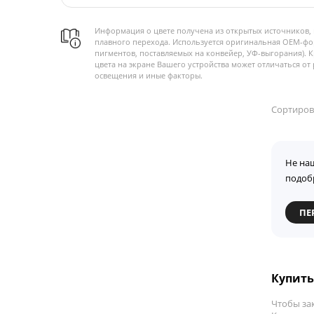
Информация о цвете получена из открытых источников, 
плавного перехода. Используется оригинальная OEM-фо
пигментов, поставляемых на конвейер, УФ-выгорания). 
цвета на экране Вашего устройства может отличаться от 
освещения и иные факторы.
Сортиров
Не на
подоб
ПЕ
Купить
Чтобы за