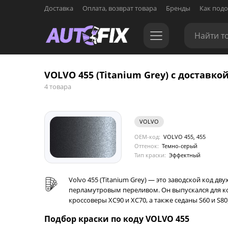
Доставка
Оплата, возврат товара
Бренды
Как подо
VOLVO 455 (Titanium Grey) с доставкой
4 товара
VOLVO
OEM-код:
VOLVO 455, 455
Оттенок:
Темно-серый
Тип краски:
Эффектный
Volvo 455 (Titanium Grey) — это заводской код 
перламутровым переливом. Он выпускался для ко
кроссоверы XC90 и XC70, а также седаны S60 и S
Подбор краски по коду VOLVO 455