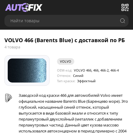
Найти товары
VOLVO 466 (Barents Blue) с доставкой по РБ
4 товара
VOLVO
OEM-код:
VOLVO 466, 466, 466-2, 466-4
Оттенок:
Синий
Тип краски:
Эффектный
Заводской код краски 466 для автомобилей Volvo имеет
официальное название Barents Blue (Баренцево море). Это
глубокий, насыщенный синий оттенок, который
выпускается в виде базовой эмали и относится к типу
перламутровый двухслойный (металлик с добавлением
перламутровых частиц). Данный цвет кузова массово
использовался автоконцерном в период примерно с 2004