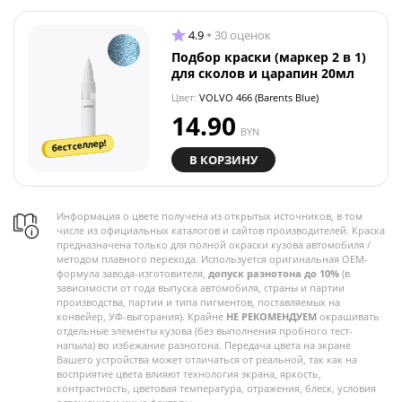
4.9
30 оценок
Подбор краски (маркер 2 в 1)
для сколов и царапин 20мл
Цвет:
VOLVO 466 (Barents Blue)
14.90
BYN
бестселлер!
В КОРЗИНУ
Информация о цвете получена из открытых источников, в том
числе из официальных каталогов и сайтов производителей. Краска
предназначена только для полной окраски кузова автомобиля /
методом плавного перехода. Используется оригинальная OEM-
формула завода-изготовителя,
допуск разнотона до 10%
(в
зависимости от года выпуска автомобиля, страны и партии
производства, партии и типа пигментов, поставляемых на
конвейер, УФ-выгорания). Крайне
НЕ РЕКОМЕНДУЕМ
окрашивать
отдельные элементы кузова (без выполнения пробного тест-
напыла) во избежание разнотона. Передача цвета на экране
Вашего устройства может отличаться от реальной, так как на
восприятие цвета влияют технология экрана, яркость,
контрастность, цветовая температура, отражения, блеск, условия