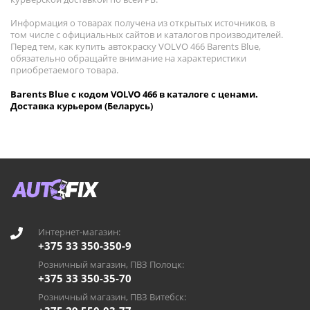
Информация о товарах получена из открытых источников, в
том числе с официальных сайтов и каталогов производителей.
Перед тем, как купить автокраску VOLVO 466 Barents Blue,
обязательно обращайте внимание на характеристики
приобретаемого товара.
Barents Blue с кодом VOLVO 466 в каталоге с ценами.
Доставка курьером (Беларусь)
Интернет-магазин:
+375 33 350-350-9
Розничный магазин, ПВЗ Полоцк:
+375 33 350-35-70
Розничный магазин, ПВЗ Витебск: