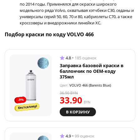
по 2014 годы. Применялся для окраски широкого
модельного ряда Volvo, охватывая хэтчбеки C30, седаны и
универсалы серий 50, 60, 70 и 80, кабриолеты C70, а также
кроссоверы и внедорожники линейки XC.
Подбор краски по коду VOLVO 466
4.8
185 оценок
Заправка базовой краски в
баллончик по OEM-коду
375мл
Цвет:
VOLVO 466 (Barents Blue)
36.90
BYN
33.90
-9%
BYN
бестселлер!
В КОРЗИНУ
4.9
99 оценок