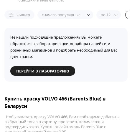
освещения и иные факторы.
Фильтр
сначала популярные
по 12
Не нашли подходящие предложения? Вы можете
обратиться в лабораторию цветоподбора нашей сети
розничных магазинов и подобрать необходимый для Вас
цвет краски.
ПЕРЕЙТИ В ЛАБОРАТОРИЮ
Купить краску VOLVO 466 (Barents Blue) в
Беларуси
Чтобы заказать краску VOLVO 466, Вам необходимо добавить
выбранный товар в корзину, проверить количество и
подтвердить заказ. Купить онлайн эмаль Barents Blue с
курьерской доставкой по всей РБ.