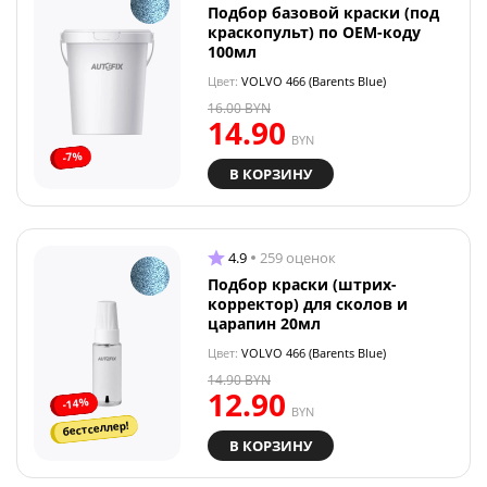
Подбор базовой краски (под
краскопульт) по OEM-коду
100мл
Цвет:
VOLVO 466 (Barents Blue)
16.00
BYN
14.90
BYN
-7%
В КОРЗИНУ
4.9
259 оценок
Подбор краски (штрих-
корректор) для сколов и
царапин 20мл
Цвет:
VOLVO 466 (Barents Blue)
14.90
BYN
12.90
-14%
BYN
бестселлер!
В КОРЗИНУ