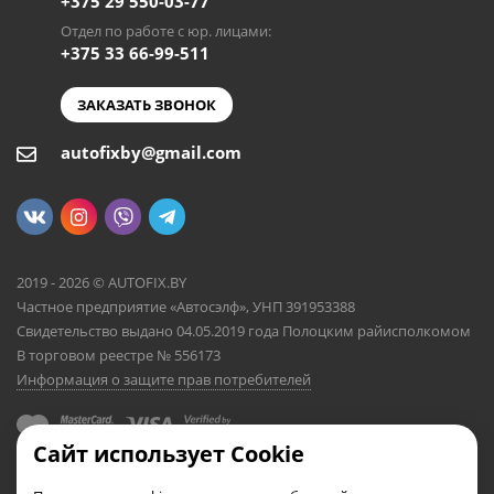
+375 29 550-03-77
Отдел по работе с юр. лицами:
+375 33 66-99-511
ЗАКАЗАТЬ ЗВОНОК
autofixby@gmail.com
2019 - 2026 © AUTOFIX.BY
Частное предприятие «Автосэлф», УНП 391953388
Свидетельство выдано 04.05.2019 года Полоцким райисполкомом
В торговом реестре № 556173
Информация о защите прав потребителей
Сайт использует Cookie