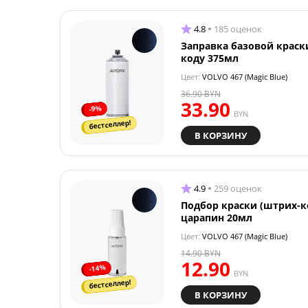
4.8
185 оценок
Заправка базовой краск
коду 375мл
Цвет:
VOLVO 467 (Magic Blue)
36.90
BYN
33.90
-9%
BYN
бестселлер!
В КОРЗИНУ
4.9
259 оценок
Подбор краски (штрих-к
царапин 20мл
Цвет:
VOLVO 467 (Magic Blue)
14.90
BYN
12.90
-14%
BYN
бестселлер!
В КОРЗИНУ