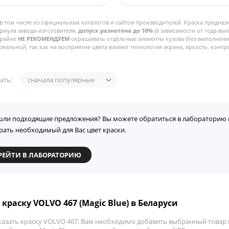
в том числе из официальных каталогов и сайтов производителей. Краска предназ
рмула завода-изготовителя,
допуск разнотона до 10%
(в зависимости от года вы
Крайне
НЕ РЕКОМЕНДУЕМ
окрашивать отдельные элементы кузова (без выполнения
реальной, так как на восприятие цвета влияют технология экрана, яркость, контра
ать:
сначала популярные
шли подходящие предложения? Вы можете обратиться в лабораторию 
рать необходимый для Вас цвет краски.
РЕЙТИ В ЛАБОРАТОРИЮ
краску VOLVO 467 (Magic Blue) в Беларуси
казать краску VOLVO 467, Вам необходимо добавить выбранный товар в