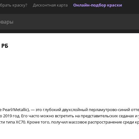
брать краску?
Дисконтная карта
Онлайн-подбор краски
 РБ
lue Pearl/Metallic), — это глубокий двухслойный перламутрово-синий от
2019 год. Его часто можно встретить на представительских седанах и у
и типа XC70. Кроме того, получил массовое распространение среди к