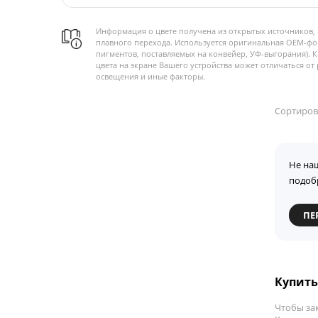
Информация о цвете получена из открытых источников, 
плавного перехода. Используется оригинальная OEM-фо
пигментов, поставляемых на конвейер, УФ-выгорания). 
цвета на экране Вашего устройства может отличаться от 
освещения и иные факторы.
Сортиров
Не на
подоб
ПЕ
Купить 
Чтобы за