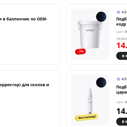
4.9
и в баллончик по OEM-
Подб
коду
Цвет:
V
16.00
14
-7%
В 
4.9
орректор) для сколов и
Подб
цара
Цвет:
V
14
бестселлер!
В 