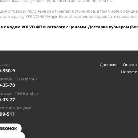
лайн эмаль Magic Blue с курьерской доставкой по всей РБ.
ия о товарах получена из открытых источников, в том числе с официа
ть автокраску VOLVO 467 Magic Blue, обязательно обращайте внимание
ue с кодом VOLVO 467 в каталоге с ценами. Доставка курьером (Бе
азин:
Доставка
Оплата 
0-350-9
Новости
газин, ПВЗ Полоцк:
0-35-70
газин, ПВЗ Витебск:
0-03-77
те с юр. лицами:
-99-511
 ЗВОНОК