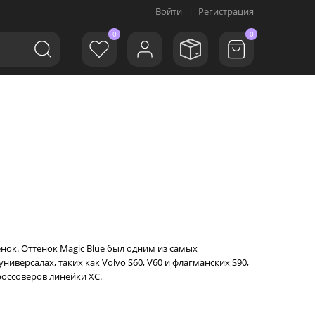
Войти
|
Регистрация
0
0
тенок. Оттенок Magic Blue был одним из самых
ниверсалах, таких как Volvo S60, V60 и флагманских S90,
россоверов линейки XC.