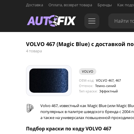
Доставка
Оплата, возврат товара
Бренды
Как подо
VOLVO 467 (Magic Blue) с доставкой по
4 товара
VOLVO
OEM-код:
VOLVO 467, 467
Оттенок:
Темно-синий
Тип краски:
Эффектный
Volvo 467, известный как Magic Blue (или Magic B
популярных в палитре шведского бренда с 2004 по 
а также на универсалах повышенной проходимост
Подбор краски по коду VOLVO 467