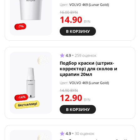
Цвет:
VOLVO 469 (Lunar Gold)
16.00
BYN
14.90
BYN
-7%
В КОРЗИНУ
4.9
259 оценок
Подбор краски (штрих-
корректор) для сколов и
царапин 20мл
Цвет:
VOLVO 469 (Lunar Gold)
14.90
BYN
12.90
-14%
BYN
бестселлер!
В КОРЗИНУ
4.9
30 оценок