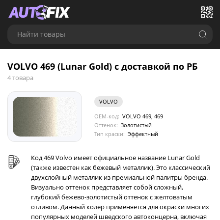
Найти товары
VOLVO 469 (Lunar Gold) с доставкой по РБ
4 товара
VOLVO
OEM-код:
VOLVO 469, 469
Оттенок:
Золотистый
Тип краски:
Эффектный
Код 469 Volvo имеет официальное название Lunar Gold
(также известен как бежевый металлик). Это классический
двухслойный металлик из премиальной палитры бренда.
Визуально оттенок представляет собой сложный,
глубокий бежево-золотистый оттенок с желтоватым
отливом. Данный колер применяется для окраски многих
популярных моделей шведского автоконцерна, включая