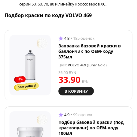
серии 50, 60, 70, 80 и линейку кроссоверов XC.
Подбор краски по коду VOLVO 469
4.8
185 оценок
Заправка базовой краски в
баллончик по OEM-коду
375мл
Цвет:
VOLVO 469 (Lunar Gold)
36.90
BYN
33.90
-9%
BYN
бестселлер!
В КОРЗИНУ
4.9
99 оценок
Подбор базовой краски (под
краскопульт) по OEM-коду
100мл