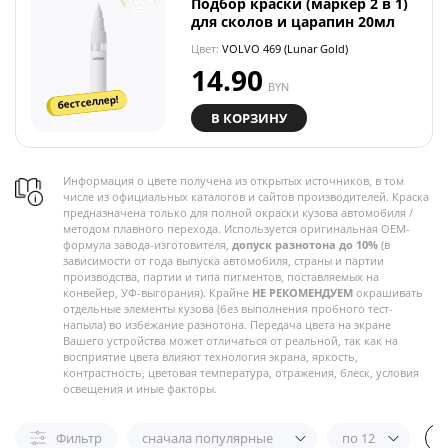
Подбор краски (маркер 2 в 1)
для сколов и царапин 20мл
Цвет:
VOLVO 469 (Lunar Gold)
14.90
BYN
бестселлер!
В КОРЗИНУ
Информация о цвете получена из открытых источников, в том
числе из официальных каталогов и сайтов производителей. Краска
предназначена только для полной окраски кузова автомобиля /
методом плавного перехода. Используется оригинальная OEM-
формула завода-изготовителя,
допуск разнотона до 10%
(в
зависимости от года выпуска автомобиля, страны и партии
производства, партии и типа пигментов, поставляемых на
конвейер, УФ-выгорания). Крайне
НЕ РЕКОМЕНДУЕМ
окрашивать
отдельные элементы кузова (без выполнения пробного тест-
напыла) во избежание разнотона. Передача цвета на экране
Вашего устройства может отличаться от реальной, так как на
восприятие цвета влияют технология экрана, яркость,
контрастность, цветовая температура, отражения, блеск, условия
освещения и иные факторы.
Фильтр
сначала популярные
по 12