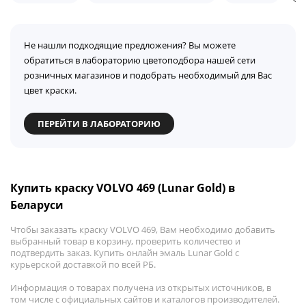
Не нашли подходящие предложения? Вы можете
обратиться в лабораторию цветоподбора нашей сети
розничных магазинов и подобрать необходимый для Вас
цвет краски.
ПЕРЕЙТИ В ЛАБОРАТОРИЮ
Купить краску VOLVO 469 (Lunar Gold) в
Беларуси
Чтобы заказать краску VOLVO 469, Вам необходимо добавить
выбранный товар в корзину, проверить количество и
подтвердить заказ. Купить онлайн эмаль Lunar Gold с
курьерской доставкой по всей РБ.
Информация о товарах получена из открытых источников, в
том числе с официальных сайтов и каталогов производителей.