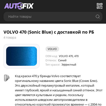
Найти товары
VOLVO 470 (Sonic Blue) с доставкой по РБ
4 товара
VOLVO
OEM-код:
VOLVO 470, 470
Оттенок:
Синий
Тип краски:
Эффектный
Код краски 470 у бренда Volvo соответствует
оригинальному названию цвета Sonic Blue (Соник Блю).
Это двухслойный перламутровый металлик, который
имеет глубокий, яркий и насыщенный синий оттенок. Этот
цвет является культовым и редким, поскольку
использовался шведским автопроизводителем в
относительно короткий промежуток времени — с 2004 по