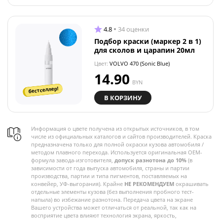
4.8
34 оценки
Подбор краски (маркер 2 в 1)
для сколов и царапин 20мл
Цвет:
VOLVO 470 (Sonic Blue)
14.90
BYN
бестселлер!
В КОРЗИНУ
Информация о цвете получена из открытых источников, в том
числе из официальных каталогов и сайтов производителей. Краска
предназначена только для полной окраски кузова автомобиля /
методом плавного перехода. Используется оригинальная OEM-
формула завода-изготовителя,
допуск разнотона до 10%
(в
зависимости от года выпуска автомобиля, страны и партии
производства, партии и типа пигментов, поставляемых на
конвейер, УФ-выгорания). Крайне
НЕ РЕКОМЕНДУЕМ
окрашивать
отдельные элементы кузова (без выполнения пробного тест-
напыла) во избежание разнотона. Передача цвета на экране
Вашего устройства может отличаться от реальной, так как на
восприятие цвета влияют технология экрана, яркость,