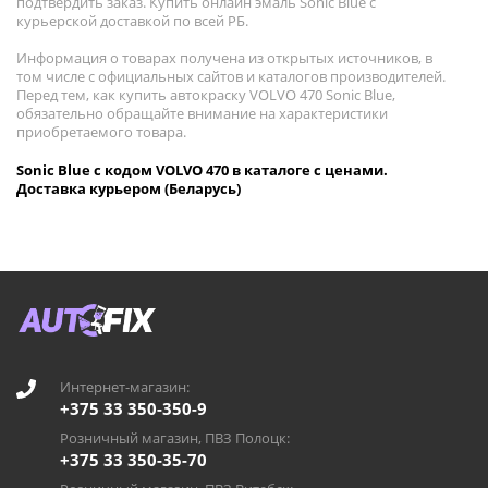
подтвердить заказ. Купить онлайн эмаль Sonic Blue с
курьерской доставкой по всей РБ.
Информация о товарах получена из открытых источников, в
том числе с официальных сайтов и каталогов производителей.
Перед тем, как купить автокраску VOLVO 470 Sonic Blue,
обязательно обращайте внимание на характеристики
приобретаемого товара.
Sonic Blue с кодом VOLVO 470 в каталоге с ценами.
Доставка курьером (Беларусь)
Интернет-магазин:
+375 33 350-350-9
Розничный магазин, ПВЗ Полоцк:
+375 33 350-35-70