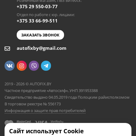
Розничный магазин, ПВЗ Витебск:
+375 29 550-03-77
Отдел по работе с юр. лицами:
+375 33 66-99-511
ЗАКАЗАТЬ ЗВОНОК
autofixby@gmail.com
2019 - 2026 © AUTOFIX.BY
Частное предприятие «Автосэлф», УНП 391953388
Свидетельство выдано 04.05.2019 года Полоцким райисполкомом
В торговом реестре № 556173
Информация о защите прав потребителей
Сайт использует Cookie