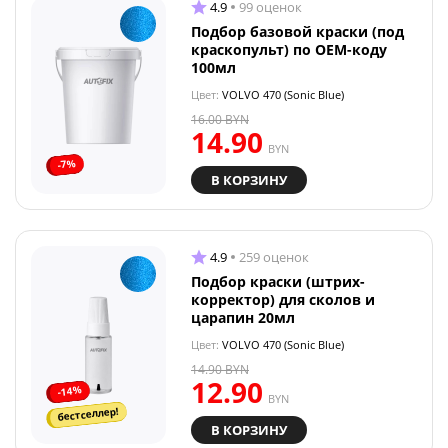
4.9
99 оценок
Подбор базовой краски (под
краскопульт) по OEM-коду
100мл
Цвет:
VOLVO 470 (Sonic Blue)
16.00
BYN
14.90
BYN
-7%
В КОРЗИНУ
4.9
259 оценок
Подбор краски (штрих-
корректор) для сколов и
царапин 20мл
Цвет:
VOLVO 470 (Sonic Blue)
14.90
BYN
12.90
-14%
BYN
бестселлер!
В КОРЗИНУ