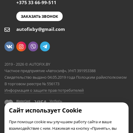
+375 33 66-99-511
ЗАКАЗАТЬ ЗВОНОК
autofixby@gmail.com
2019 - 2026 © AUTOFIX.BY
Частное предприятие «Автосэлф», УНП 391953388
Свидетельство выдано 04.05.2019 года Полоцким райисполкомом
В торговом реестре № 556173
Информация о защите прав потребителей
Сайт использует Cookie
При помощи cookie мы улучшаем работу сайта и ваше
взаимодействие с ним. Нажимая на кнопку «Принять», вы