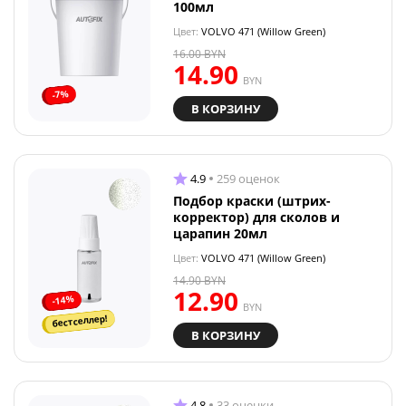
100мл
Цвет:
VOLVO 471 (Willow Green)
16.00
BYN
14.90
BYN
-7%
В КОРЗИНУ
4.9
259 оценок
Подбор краски (штрих-
корректор) для сколов и
царапин 20мл
Цвет:
VOLVO 471 (Willow Green)
14.90
BYN
12.90
-14%
BYN
бестселлер!
В КОРЗИНУ
4.8
33 оценки