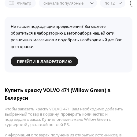
Фильтр
сначала популярные
по 12
Не нашли подходящие предложения? Вы можете
обратиться в лабораторию цветоподбора нашей сети
розничных магазинов и подобрать необходимый для Вас
цвет краски.
ПЕРЕЙТИ В ЛАБОРАТОРИЮ
Купить краску VOLVO 471 (Willow Green) в
Беларуси
Чтобы заказать краску VOLVO 471, Вам необходимо добавить
выбранный товар в корзину, проверить количество и
подтвердить заказ. Купить онлайн эмаль Willow Green с
курьерской доставкой по всей РБ.
Информация о товарах получена из открытых источников, в