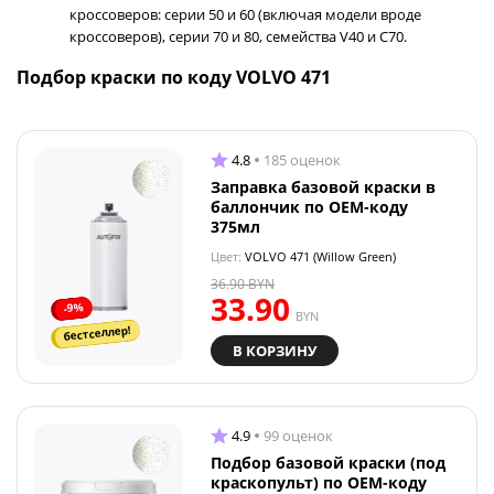
кроссоверов: серии 50 и 60 (включая модели вроде
кроссоверов), серии 70 и 80, семейства V40 и C70.
Подбор краски по коду VOLVO 471
4.8
185 оценок
Заправка базовой краски в
баллончик по OEM-коду
375мл
Цвет:
VOLVO 471 (Willow Green)
36.90
BYN
33.90
-9%
BYN
бестселлер!
В КОРЗИНУ
4.9
99 оценок
Подбор базовой краски (под
краскопульт) по OEM-коду