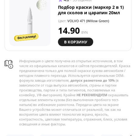
Подбор краски (маркер 2 в 1)
для сколов и царапин 20мл
Цвет:
VOLVO 471 (Willow Green)
14.90
BYN
бестселлер!
В КОРЗИНУ
Информация о цвете получена из открытых источников, в том
числе из официальных каталогов и сайтов производителей. Краска
предназначена только для полной окраски кузова автомобиля /
методом плавного перехода. Используется оригинальная OEM-
формула завода-изготовителя,
допуск разнотона до 10%
(в
зависимости от года выпуска автомобиля, страны и партии
производства, партии и типа пигментов, поставляемых на
конвейер, УФ-выгорания). Крайне
НЕ РЕКОМЕНДУЕМ
окрашивать
отдельные элементы кузова (без выполнения пробного тест-
напыла) во избежание разнотона. Передача цвета на экране
Вашего устройства может отличаться от реальной, так как на
восприятие цвета влияют технология экрана, яркость,
контрастность, цветовая температура, отражения, блеск, условия
освещения и иные факторы.