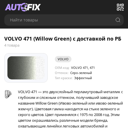
Найти товары
VOLVO 471 (Willow Green) с доставкой по РБ
4 товара
VOLVO
OEM-код:
VOLVO 471, 471
Оттенок:
Серо-зеленый
Тип краски:
Эффектный
VOLVO 471 — это двухслойный перламутровый металлик с
глубоким и сложным оттенком, получивший заводское
название Willow Green (Ивово-зеленый или ивово-зеленый
жемчуг). Цветовая гамма находится на стыке зеленого и
серого цветов. Цвет применялся с 1975 по 2008 год. Этим
цветом окрашивались различные модели бренда,
охватывающие линейки легковых автомобилей и