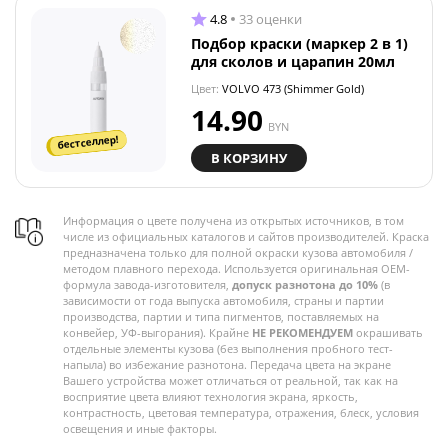
4.8
33 оценки
Подбор краски (маркер 2 в 1)
для сколов и царапин 20мл
Цвет:
VOLVO 473 (Shimmer Gold)
14.90
BYN
бестселлер!
В КОРЗИНУ
Информация о цвете получена из открытых источников, в том
числе из официальных каталогов и сайтов производителей. Краска
предназначена только для полной окраски кузова автомобиля /
методом плавного перехода. Используется оригинальная OEM-
формула завода-изготовителя,
допуск разнотона до 10%
(в
зависимости от года выпуска автомобиля, страны и партии
производства, партии и типа пигментов, поставляемых на
конвейер, УФ-выгорания). Крайне
НЕ РЕКОМЕНДУЕМ
окрашивать
отдельные элементы кузова (без выполнения пробного тест-
напыла) во избежание разнотона. Передача цвета на экране
Вашего устройства может отличаться от реальной, так как на
восприятие цвета влияют технология экрана, яркость,
контрастность, цветовая температура, отражения, блеск, условия
освещения и иные факторы.