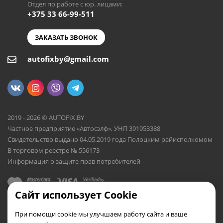
Отдел по работе с юр. лицами:
+375 33 66-99-511
ЗАКАЗАТЬ ЗВОНОК
autofixby@gmail.com
2019 - 2026 © AUTOFIX.BY
Частное предприятие «Автосэлф», УНП 391953388
Свидетельство выдано 04.05.2019 года Полоцким райисполкомом
В торговом реестре № 556173
Информация о защите прав потребителей
Сайт использует Cookie
При помощи cookie мы улучшаем работу сайта и ваше