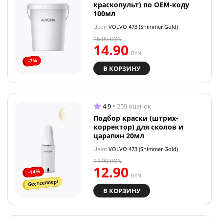
краскопульт) по OEM-коду
100мл
Цвет:
VOLVO 473 (Shimmer Gold)
16.00
BYN
14.90
BYN
-7%
В КОРЗИНУ
4.9
259 оценок
Подбор краски (штрих-
корректор) для сколов и
царапин 20мл
Цвет:
VOLVO 473 (Shimmer Gold)
14.90
BYN
12.90
-14%
BYN
бестселлер!
В КОРЗИНУ