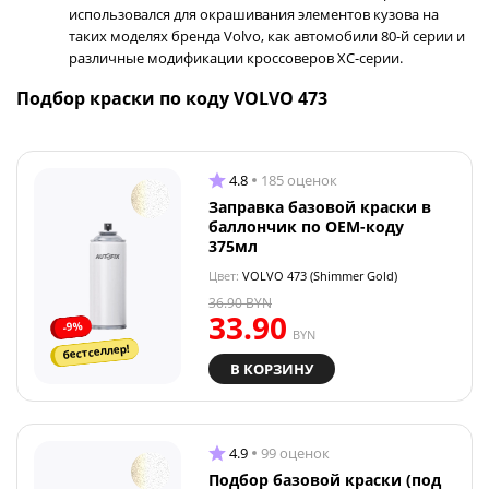
использовался для окрашивания элементов кузова на
таких моделях бренда Volvo, как автомобили 80-й серии и
различные модификации кроссоверов XC-серии.
Подбор краски по коду VOLVO 473
4.8
185 оценок
Заправка базовой краски в
баллончик по OEM-коду
375мл
Цвет:
VOLVO 473 (Shimmer Gold)
36.90
BYN
33.90
-9%
BYN
бестселлер!
В КОРЗИНУ
4.9
99 оценок
Подбор базовой краски (под