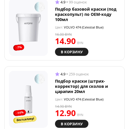
4.9
99 оценок
Подбор базовой краски (под
краскопульт) по OEM-коду
100мл
Цвет:
VOLVO 474 (Celestial Blue)
16.00
BYN
14.90
BYN
-7%
В КОРЗИНУ
4.9
259 оценок
Подбор краски (штрих-
корректор) для сколов и
царапин 20мл
Цвет:
VOLVO 474 (Celestial Blue)
14.90
BYN
12.90
-14%
BYN
бестселлер!
В КОРЗИНУ