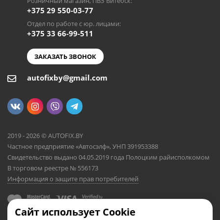
Розничный магазин, ПВЗ Витебск:
+375 29 550-03-77
Отдел по работе с юр. лицами:
+375 33 66-99-511
ЗАКАЗАТЬ ЗВОНОК
autofixby@gmail.com
2019 - 2026 © AUTOFIX.BY
Частное предприятие «Автосэлф», УНП 391953388
Свидетельство выдано 04.05.2019 года Полоцким райисполкомом
В торговом реестре № 556173
Информация о защите прав потребителей
Сайт использует Cookie