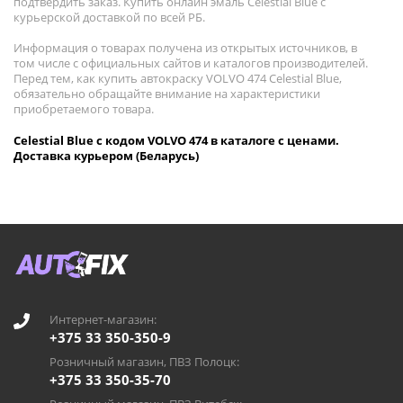
подтвердить заказ. Купить онлайн эмаль Celestial Blue с
курьерской доставкой по всей РБ.
Информация о товарах получена из открытых источников, в
том числе с официальных сайтов и каталогов производителей.
Перед тем, как купить автокраску VOLVO 474 Celestial Blue,
обязательно обращайте внимание на характеристики
приобретаемого товара.
Celestial Blue с кодом VOLVO 474 в каталоге с ценами.
Доставка курьером (Беларусь)
Интернет-магазин:
+375 33 350-350-9
Розничный магазин, ПВЗ Полоцк:
+375 33 350-35-70