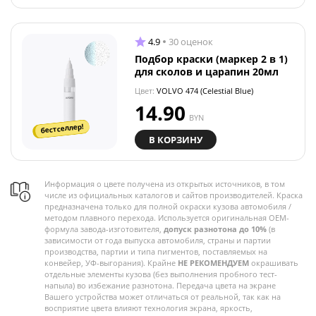
4.9
30 оценок
Подбор краски (маркер 2 в 1)
для сколов и царапин 20мл
Цвет:
VOLVO 474 (Celestial Blue)
14.90
BYN
бестселлер!
В КОРЗИНУ
Информация о цвете получена из открытых источников, в том
числе из официальных каталогов и сайтов производителей. Краска
предназначена только для полной окраски кузова автомобиля /
методом плавного перехода. Используется оригинальная OEM-
формула завода-изготовителя,
допуск разнотона до 10%
(в
зависимости от года выпуска автомобиля, страны и партии
производства, партии и типа пигментов, поставляемых на
конвейер, УФ-выгорания). Крайне
НЕ РЕКОМЕНДУЕМ
окрашивать
отдельные элементы кузова (без выполнения пробного тест-
напыла) во избежание разнотона. Передача цвета на экране
Вашего устройства может отличаться от реальной, так как на
восприятие цвета влияют технология экрана, яркость,