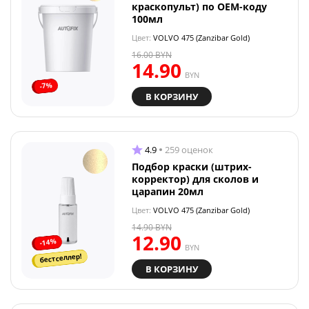
краскопульт) по OEM-коду
100мл
Цвет:
VOLVO 475 (Zanzibar Gold)
16.00
BYN
14.90
BYN
-7%
В КОРЗИНУ
4.9
259 оценок
Подбор краски (штрих-
корректор) для сколов и
царапин 20мл
Цвет:
VOLVO 475 (Zanzibar Gold)
14.90
BYN
12.90
-14%
BYN
бестселлер!
В КОРЗИНУ