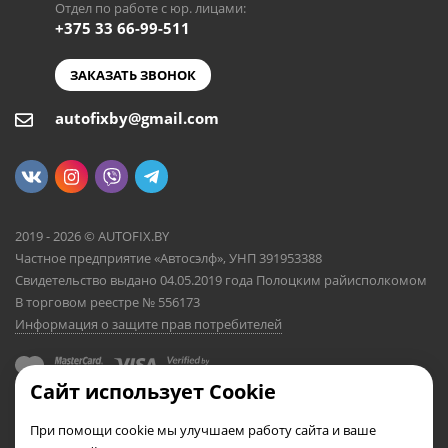
Отдел по работе с юр. лицами:
+375 33 66-99-511
ЗАКАЗАТЬ ЗВОНОК
autofixby@gmail.com
2019 - 2026 © AUTOFIX.BY
Частное предприятие «Автосэлф», УНП 391953388
Свидетельство выдано 04.05.2019 года Полоцким райисполкомом
В торговом реестре № 556173
Информация о защите прав потребителей
Сайт использует Cookie
При помощи cookie мы улучшаем работу сайта и ваше