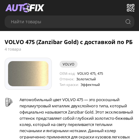
Найти товары
VOLVO 475 (Zanzibar Gold) с доставкой по РБ
4 товара
VOLVO
OEM-код:
VOLVO 475, 475
Оттенок:
Золотистый
Тип краски:
Эффектный
Автомобильный цвет VOLVO 475 — это роскошный
перламутровый металлик двухслойного типа, который
официально называется Zanzibar Gold. Этот эксклюзивный
оттенок представляет собой глубокий золотисто-бежевый
колер, который на свету переливается теплыми
песчаными и янтарными нотками. Данный колер
ограниченно применялся для окраски кузовов легковых