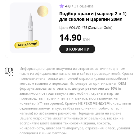
4.8
31 оценка
Подбор краски (маркер 2 в 1)
для сколов и царапин 20мл
Цвет:
VOLVO 475 (Zanzibar Gold)
14.90
BYN
бестселлер!
В КОРЗИНУ
Информация о цвете получена из открытых источников, в том
числе из официальных каталогов и сайтов производителей. Краска
предназначена только для полной окраски кузова автомобиля /
методом плавного перехода. Используется оригинальная OEM-
формула завода-изготовителя,
допуск разнотона до 10%
(в
зависимости от года выпуска автомобиля, страны и партии
производства, партии и типа пигментов, поставляемых на
конвейер, УФ-выгорания). Крайне
НЕ РЕКОМЕНДУЕМ
окрашивать
отдельные элементы кузова (без выполнения пробного тест-
напыла) во избежание разнотона. Передача цвета на экране
Вашего устройства может отличаться от реальной, так как на
восприятие цвета влияют технология экрана, яркость,
контрастность, цветовая температура, отражения, блеск, условия
освещения и иные факторы.