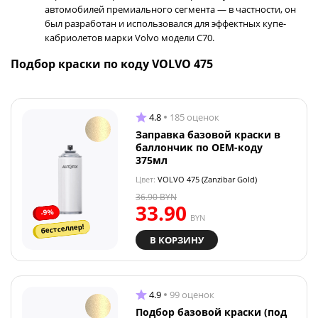
автомобилей премиального сегмента — в частности, он
был разработан и использовался для эффектных купе-
кабриолетов марки Volvo модели C70.
Подбор краски по коду VOLVO 475
4.8
185 оценок
Заправка базовой краски в
баллончик по OEM-коду
375мл
Цвет:
VOLVO 475 (Zanzibar Gold)
36.90
BYN
33.90
-9%
BYN
бестселлер!
В КОРЗИНУ
4.9
99 оценок
Подбор базовой краски (под