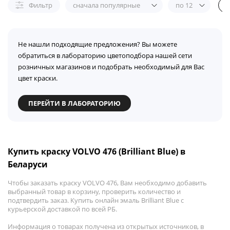
Фильтр
сначала популярные
по 12
Не нашли подходящие предложения? Вы можете
обратиться в лабораторию цветоподбора нашей сети
розничных магазинов и подобрать необходимый для Вас
цвет краски.
ПЕРЕЙТИ В ЛАБОРАТОРИЮ
Купить краску VOLVO 476 (Brilliant Blue) в
Беларуси
Чтобы заказать краску VOLVO 476, Вам необходимо добавить
выбранный товар в корзину, проверить количество и
подтвердить заказ. Купить онлайн эмаль Brilliant Blue с
курьерской доставкой по всей РБ.
Информация о товарах получена из открытых источников, в