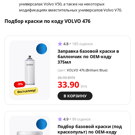
универсалах Volvo V50, а также на некоторых
модификациях вместительных универсалов Volvo V70.
Подбор краски по коду VOLVO 476
4.8
185 оценок
Заправка базовой краски в
баллончик по OEM-коду
375мл
Цвет:
VOLVO 476 (Brilliant Blue)
36.90
BYN
33.90
-9%
BYN
бестселлер!
В КОРЗИНУ
4.9
99 оценок
Подбор базовой краски (под
краскопульт) по OEM-коду