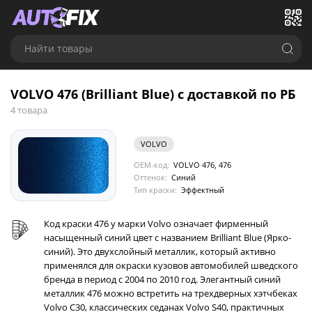
Найти товары
VOLVO 476 (Brilliant Blue) с доставкой по РБ
4 товара
VOLVO
OEM-код:
VOLVO 476, 476
Оттенок:
Синий
Тип краски:
Эффектный
Код краски 476 у марки Volvo означает фирменный
насыщенный синий цвет с названием Brilliant Blue (Ярко-
синий). Это двухслойный металлик, который активно
применялся для окраски кузовов автомобилей шведского
бренда в период с 2004 по 2010 год. Элегантный синий
металлик 476 можно встретить на трехдверных хэтчбеках
Volvo C30, классических седанах Volvo S40, практичных