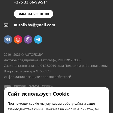
+375 33 66-99-511
ЗАКАЗАТЬ ЗВОНОК
autofixby@gmail.com
2019 - 2026 © AUTOFIX.BY
Частное предприятие «Автосэлф», УНП 391953388
Свидетельство выдано 04.05.2019 года Полоцким райисполкомом
В торговом реестре № 556173
Информация о защите прав потребителей
Сайт использует Cookie
При помощи cookie мы улучшаем работу сайта и ваше
взаимодействие с ним. Нажимая на кнопку «Принять», вы