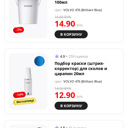
100мл
Цвет:
VOLVO 476 (Brilliant Blue)
16.00
BYN
14.90
BYN
-7%
В КОРЗИНУ
4.9
259 оценок
Подбор краски (штрих-
корректор) для сколов и
царапин 20мл
Цвет:
VOLVO 476 (Brilliant Blue)
14.90
BYN
12.90
-14%
BYN
бестселлер!
В КОРЗИНУ
4.8
31 оценка