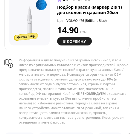
Подбор краски (маркер 2 в 1)
для сколов и царапин 20мл
Цвет:
VOLVO 476 (Brilliant Blue)
14.90
BYN
бестселлер!
В КОРЗИНУ
Информация о цвете получена из открытых источников, в том
числе из официальных каталогов и сайтов производителей. Краска
предназначена только для полной окраски кузова автомобиля /
методом плавного перехода. Используется оригинальная OEM-
формула завода-изготовителя,
допуск разнотона до 10%
(в
зависимости от года выпуска автомобиля, страны и партии
производства, партии и типа пигментов, поставляемых на
конвейер, УФ-выгорания). Крайне
НЕ РЕКОМЕНДУЕМ
окрашивать
отдельные элементы кузова (без выполнения пробного тест-
напыла) во избежание разнотона. Передача цвета на экране
Вашего устройства может отличаться от реальной, так как на
восприятие цвета влияют технология экрана, яркость,
контрастность, цветовая температура, отражения, блеск, условия
освещения и иные факторы.