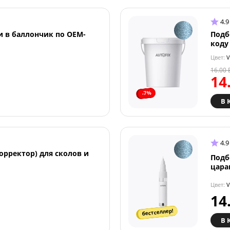
4.9
и в баллончик по OEM-
Подб
коду
Цвет:
V
16.00
14
-7%
В 
4.9
орректор) для сколов и
Подб
цара
Цвет:
V
14
бестселлер!
В 