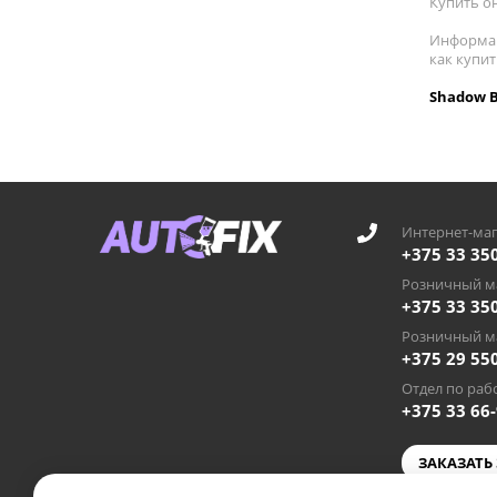
Купить он
Информац
как купи
Shadow B
Интернет-маг
+375 33 35
Розничный ма
+375 33 35
Розничный ма
+375 29 55
Отдел по рабо
+375 33 66
ЗАКАЗАТЬ