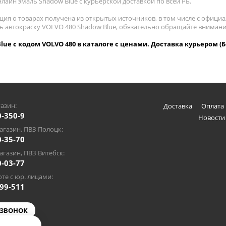
лайн эмаль Shadow Blue с курьерской доставкой по всей РБ.
ия о товарах получена из открытых источников, в том числе с официа
ть автокраску VOLVO 480 Shadow Blue, обязательно обращайте внимани
lue с кодом VOLVO 480 в каталоге с ценами. Доставка курьером (Б
азин:
Доставка
Оплата 
0-350-9
Новости
газин, ПВЗ Полоцк:
0-35-70
газин, ПВЗ Витебск:
0-03-77
те с юр. лицами:
-99-511
 ЗВОНОК