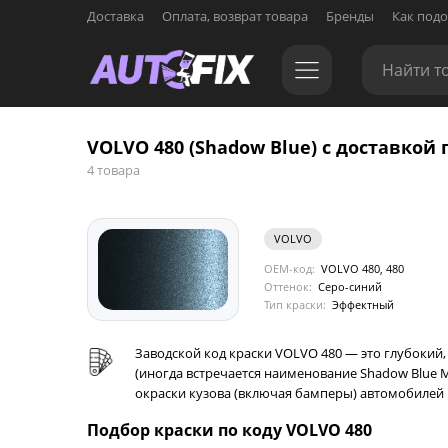
Доставка
Оплата, возврат товара
Бренды
Как подо
VOLVO 480 (Shadow Blue) с доставкой 
4 товара
VOLVO
OEM-код:
VOLVO 480, 480
Оттенок:
Серо-синий
Тип краски:
Эффектный
Заводской код краски VOLVO 480 — это глубоки
(иногда встречается наименование Shadow Blue M
окраски кузова (включая бамперы) автомобилей мар
Подбор краски по коду VOLVO 480