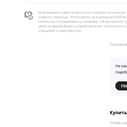
Информация о цвете получена из открытых источников, 
плавного перехода. Используется оригинальная OEM-фо
пигментов, поставляемых на конвейер, УФ-выгорания). 
цвета на экране Вашего устройства может отличаться от 
освещения и иные факторы.
Сортиров
Не на
подоб
ПЕ
Купить
Чтобы за