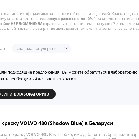
в том числе из официальных каталогов и сайтов производителей. Краска предназ
рмула завода-изготовителя,
допуск разнотона до 10%
(в зависимости от года вы
Крайне
НЕ РЕКОМЕНДУЕМ
окрашивать отдельные элементы кузова (без выполнения
реальной, так как на восприятие цвета влияют технология экрана, яркость, контра
ать:
сначала популярные
шли подходящие предложения? Вы можете обратиться в лабораторию 
рать необходимый для Вас цвет краски.
РЕЙТИ В ЛАБОРАТОРИЮ
 краску VOLVO 480 (Shadow Blue) в Беларуси
казать краску VOLVO 480, Вам необходимо добавить выбранный товар в