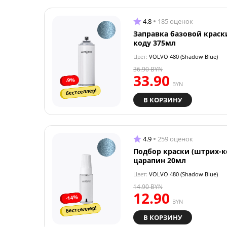
4.8
185 оценок
Заправка базовой краск
коду 375мл
Цвет:
VOLVO 480 (Shadow Blue)
36.90
BYN
33.90
-9%
BYN
бестселлер!
В КОРЗИНУ
4.9
259 оценок
Подбор краски (штрих-к
царапин 20мл
Цвет:
VOLVO 480 (Shadow Blue)
14.90
BYN
12.90
-14%
BYN
бестселлер!
В КОРЗИНУ