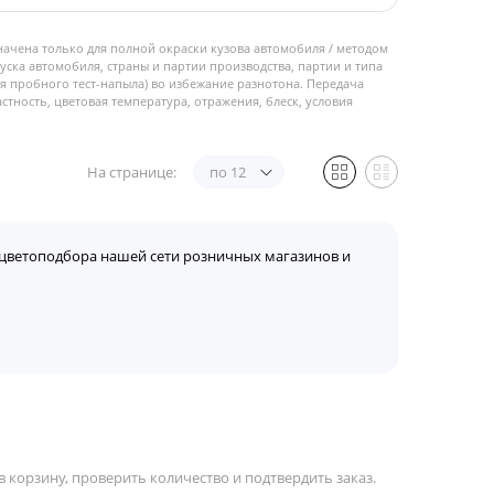
начена только для полной окраски кузова автомобиля / методом
пуска автомобиля, страны и партии производства, партии и типа
 пробного тест-напыла) во избежание разнотона. Передача
стность, цветовая температура, отражения, блеск, условия
На странице:
по 12
цветоподбора нашей сети розничных магазинов и
 корзину, проверить количество и подтвердить заказ.