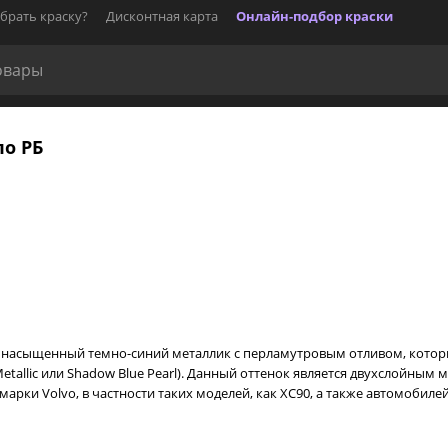
брать краску?
Дисконтная карта
Онлайн-подбор краски
по РБ
й, насыщенный темно-синий металлик с перламутровым отливом, кото
etallic или Shadow Blue Pearl). Данный оттенок является двухслойным 
ки Volvo, в частности таких моделей, как XC90, а также автомобилей се