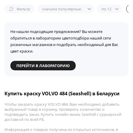
Фильтр
сначала популярные
по 12
Не нашли подходящие предложения? Вы можете
обратиться в лабораторию цветоподбора нашей сети
розничных магазинов и подобрать необходимый для Вас
цвет краски.
ПЕРЕЙТИ В ЛАБОРАТОРИЮ
Купить краску VOLVO 484 (Seashell) в Беларуси
Чтобы заказать краску VOLVO 484, Вам необходимо добавить
выбранный товар в корзину, проверить количество и
подтвердить заказ. Купить онлайн эмаль Seashell с курьерской
доставкой по всей РБ.
Информация о товарах получена из открытых источников, в