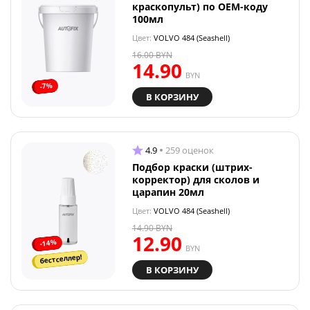
краскопульт) по OEM-коду
100мл
Цвет:
VOLVO 484 (Seashell)
16.00
BYN
14.90
BYN
-7%
В КОРЗИНУ
4.9
259 оценок
Подбор краски (штрих-
корректор) для сколов и
царапин 20мл
Цвет:
VOLVO 484 (Seashell)
14.90
BYN
12.90
-14%
BYN
бестселлер!
В КОРЗИНУ