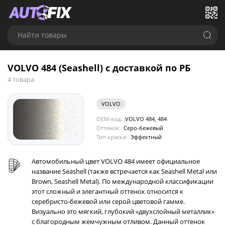
Найти товары
VOLVO 484 (Seashell) с доставкой по РБ
4 товара
VOLVO
OEM-код:
VOLVO 484, 484
Оттенок:
Серо-бежевый
Тип краски:
Эффектный
Автомобильный цвет VOLVO 484 имеет официальное
название Seashell (также встречается как Seashell Metal или
Brown, Seashell Metal). По международной классификации
этот сложный и элегантный оттенок относится к
серебристо-бежевой или серой цветовой гамме.
Визуально это мягкий, глубокий «двухслойный металлик»
с благородным жемчужным отливом. Данный оттенок