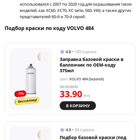
использовался с 2007 по 2020 год для окрашивания таких
моделей, как XC60, XC70, XC serie, S60, V60, а также других
представителей 60-й и 70-й серий.
Подбор краски по коду VOLVO 484
4.8
185 оценок
Заправка базовой краски в
баллончик по OEM-коду
375мл
Цвет:
VOLVO 484 (Seashell)
36.90
BYN
33.90
-9%
BYN
бестселлер!
В КОРЗИНУ
4.9
99 оценок
Подбор базовой краски (под