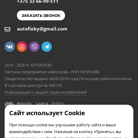
+375 33 66-99-511
ЗАКАЗАТЬ ЗВОНОК
autofixby@gmail.com
2019 - 2026 © AUTOFIX.BY
Частное предприятие «Автосэлф», УНП 391953388
Свидетельство выдано 04.05.2019 года Полоцким райисполкомом
В торговом реестре № 556173
Информация о защите прав потребителей
Сайт использует Cookie
При помощи cookie мы улучшаем работу сайта и ваше
взаимодействие с ним. Нажимая на кнопку «Принять», вы