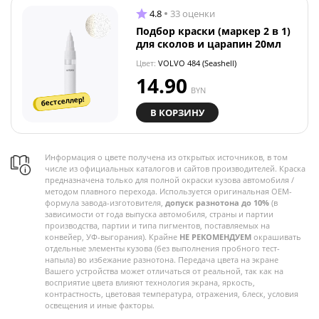
4.8
33 оценки
Подбор краски (маркер 2 в 1)
для сколов и царапин 20мл
Цвет:
VOLVO 484 (Seashell)
14.90
BYN
бестселлер!
В КОРЗИНУ
Информация о цвете получена из открытых источников, в том
числе из официальных каталогов и сайтов производителей. Краска
предназначена только для полной окраски кузова автомобиля /
методом плавного перехода. Используется оригинальная OEM-
формула завода-изготовителя,
допуск разнотона до 10%
(в
зависимости от года выпуска автомобиля, страны и партии
производства, партии и типа пигментов, поставляемых на
конвейер, УФ-выгорания). Крайне
НЕ РЕКОМЕНДУЕМ
окрашивать
отдельные элементы кузова (без выполнения пробного тест-
напыла) во избежание разнотона. Передача цвета на экране
Вашего устройства может отличаться от реальной, так как на
восприятие цвета влияют технология экрана, яркость,
контрастность, цветовая температура, отражения, блеск, условия
освещения и иные факторы.