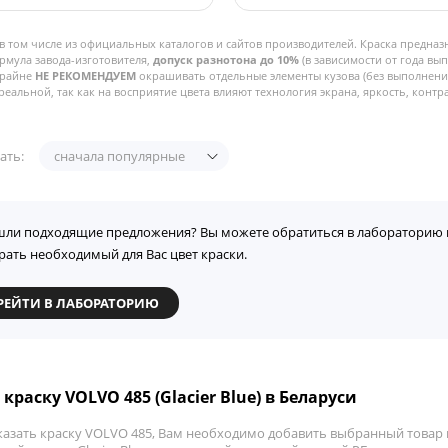
в том числе из официальных каталогов и сайтов производителей. Краска предназ
рмула завода-изготовителя,
допуск разнотона до 10%
(в зависимости от года вы
Крайне
НЕ РЕКОМЕНДУЕМ
окрашивать отдельные элементы кузова (без выполнения
реальной, так как на восприятие цвета влияют технология экрана, яркость, контра
ать:
сначала популярные
шли подходящие предложения? Вы можете обратиться в лабораторию 
рать необходимый для Вас цвет краски.
РЕЙТИ В ЛАБОРАТОРИЮ
краску VOLVO 485 (Glacier Blue) в Беларуси
казать краску VOLVO 485, Вам необходимо добавить выбранный товар в