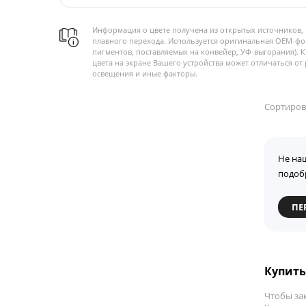
Информация о цвете получена из открытых источников, 
плавного перехода. Используется оригинальная OEM-фо
пигментов, поставляемых на конвейер, УФ-выгорания). 
цвета на экране Вашего устройства может отличаться от 
освещения и иные факторы.
Сортиров
Не на
подоб
ПЕ
Купить 
Чтобы за