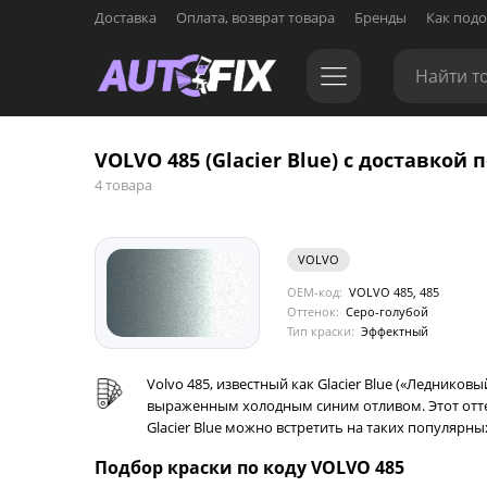
Доставка
Оплата, возврат товара
Бренды
Как подо
VOLVO 485 (Glacier Blue) с доставкой п
4 товара
VOLVO
OEM-код:
VOLVO 485, 485
Оттенок:
Серо-голубой
Тип краски:
Эффектный
Volvo 485, известный как Glacier Blue («Леднико
выраженным холодным синим отливом. Этот оттен
Glacier Blue можно встретить на таких популярн
Подбор краски по коду VOLVO 485