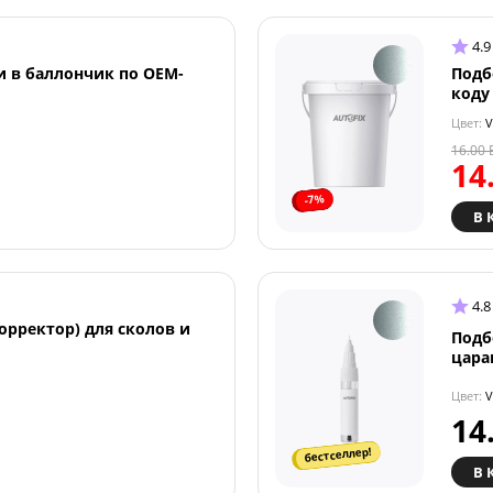
4.9
и в баллончик по OEM-
Подб
коду
Цвет:
V
16.00
14
-7%
В 
4.8
орректор) для сколов и
Подб
цара
Цвет:
V
14
бестселлер!
В 