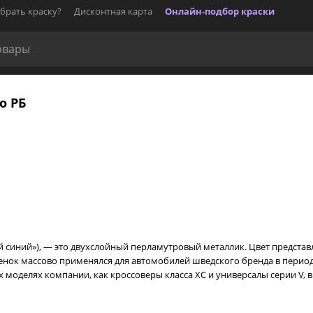
брать краску?
Дисконтная карта
Онлайн-подбор краски
о РБ
вый синий»), — это двухслойный перламутровый металлик. Цвет предста
ок массово применялся для автомобилей шведского бренда в период с
ых моделях компании, как кроссоверы класса XC и универсалы серии V, 