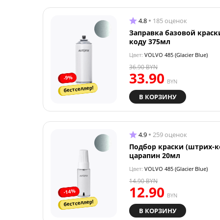
4.8
185 оценок
Заправка базовой краск
коду 375мл
Цвет:
VOLVO 485 (Glacier Blue)
36.90
BYN
33.90
-9%
BYN
бестселлер!
В КОРЗИНУ
4.9
259 оценок
Подбор краски (штрих-к
царапин 20мл
Цвет:
VOLVO 485 (Glacier Blue)
14.90
BYN
12.90
-14%
BYN
бестселлер!
В КОРЗИНУ