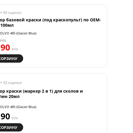
99 оценок
ор базовой краски (под краскопульт) по OEM-
 100мл
OLVO 485 (Glacier Blue)
BYN
.90
BYN
КОРЗИНУ
33 оценки
ор краски (маркер 2 в 1) для сколов и
пин 20мл
OLVO 485 (Glacier Blue)
.90
BYN
КОРЗИНУ