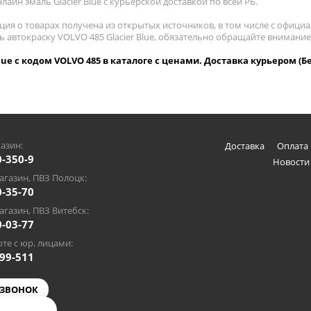
лайн эмаль Glacier Blue с курьерской доставкой по всей РБ.
ия о товарах получена из открытых источников, в том числе с официа
ь автокраску VOLVO 485 Glacier Blue, обязательно обращайте внимани
Blue с кодом VOLVO 485 в каталоге с ценами. Доставка курьером (Б
азин:
Доставка
Оплата 
0-350-9
Новости
газин, ПВЗ Полоцк:
0-35-70
газин, ПВЗ Витебск:
0-03-77
те с юр. лицами:
-99-511
 ЗВОНОК