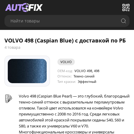
Найти товары
VOLVO 498 (Caspian Blue) с доставкой по РБ
4 товара
VOLVO
OEM-код:
VOLVO 498, 498
Оттенок:
Темно-синий
Тип краски:
Эффектный
Volvo 498 (Caspian Blue Pearl) — это глубокий, благородный
темно-синий оттенок с выразительным перламутровым
отливом. Такой цвет использовался на конвейере Volvo
преимущественно с 2008 по 2016 год. Среди легковых
автомобилей этой краской покрывали седаны S40, S60 и
S80, а также их универсалы V60 и V70.
Многофункциональные кроссоверы и универсалы