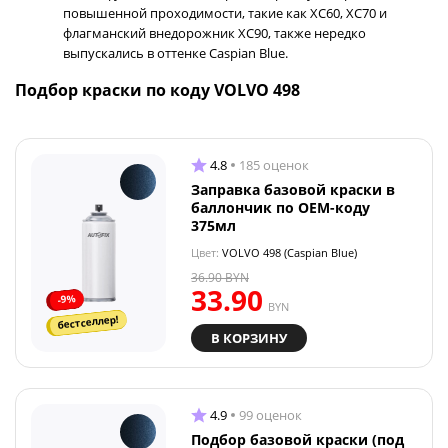
повышенной проходимости, такие как XC60, XC70 и
флагманский внедорожник XC90, также нередко
выпускались в оттенке Caspian Blue.
Подбор краски по коду VOLVO 498
4.8
185 оценок
Заправка базовой краски в
баллончик по OEM-коду
375мл
Цвет:
VOLVO 498 (Caspian Blue)
36.90
BYN
33.90
-9%
BYN
бестселлер!
В КОРЗИНУ
4.9
99 оценок
Подбор базовой краски (под