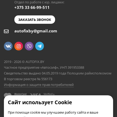
Отдел по работе с юр. лицами:
+375 33 66-99-511
ЗАКАЗАТЬ ЗВОНОК
autofixby@gmail.com
2019 - 2026 © AUTOFIX.BY
Частное предприятие «Автосэлф», УНП 391953388
Свидетельство выдано 04.05.2019 года Полоцким райисполкомом
В торговом реестре № 556173
Информация о защите прав потребителей
Сайт использует Cookie
При помощи cookie мы улучшаем работу сайта и ваше