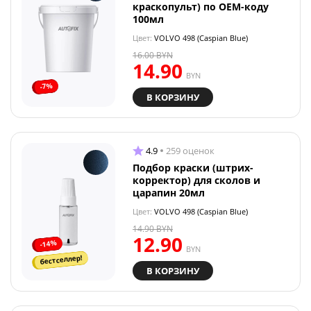
краскопульт) по OEM-коду
100мл
Цвет:
VOLVO 498 (Caspian Blue)
16.00
BYN
14.90
BYN
-7%
В КОРЗИНУ
4.9
259 оценок
Подбор краски (штрих-
корректор) для сколов и
царапин 20мл
Цвет:
VOLVO 498 (Caspian Blue)
14.90
BYN
12.90
-14%
BYN
бестселлер!
В КОРЗИНУ