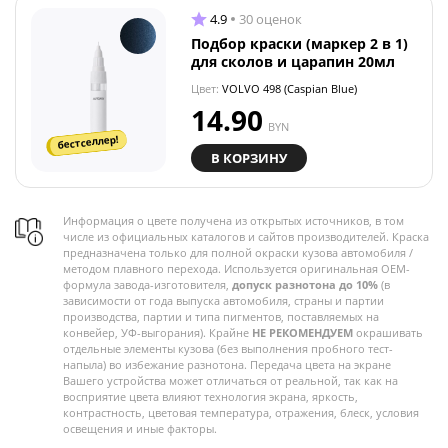
4.9
30 оценок
Подбор краски (маркер 2 в 1)
для сколов и царапин 20мл
Цвет:
VOLVO 498 (Caspian Blue)
14.90
BYN
бестселлер!
В КОРЗИНУ
Информация о цвете получена из открытых источников, в том
числе из официальных каталогов и сайтов производителей. Краска
предназначена только для полной окраски кузова автомобиля /
методом плавного перехода. Используется оригинальная OEM-
формула завода-изготовителя,
допуск разнотона до 10%
(в
зависимости от года выпуска автомобиля, страны и партии
производства, партии и типа пигментов, поставляемых на
конвейер, УФ-выгорания). Крайне
НЕ РЕКОМЕНДУЕМ
окрашивать
отдельные элементы кузова (без выполнения пробного тест-
напыла) во избежание разнотона. Передача цвета на экране
Вашего устройства может отличаться от реальной, так как на
восприятие цвета влияют технология экрана, яркость,
контрастность, цветовая температура, отражения, блеск, условия
освещения и иные факторы.