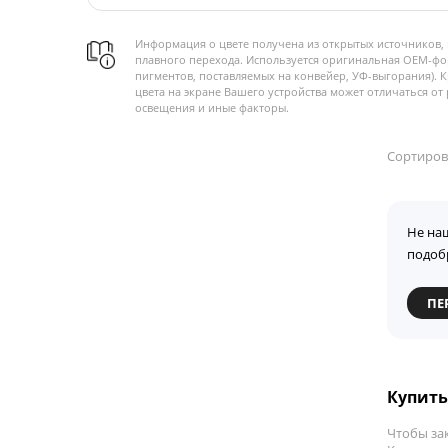
Информация о цвете получена из открытых источников, 
плавного перехода. Используется оригинальная OEM-фо
пигментов, поставляемых на конвейер, УФ-выгорания). 
цвета на экране Вашего устройства может отличаться от 
освещения и иные факторы.
Сортиров
Не на
подоб
ПЕ
Купить 
Чтобы за