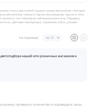
начена только для полной окраски кузова автомобиля / методом
пуска автомобиля, страны и партии производства, партии и типа
 пробного тест-напыла) во избежание разнотона. Передача
стность, цветовая температура, отражения, блеск, условия
На странице:
по 12
цветоподбора нашей сети розничных магазинов и
 корзину, проверить количество и подтвердить заказ.