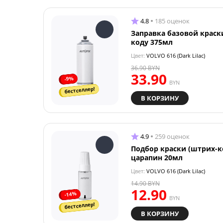
4.8
185 оценок
Заправка базовой краск
коду 375мл
Цвет:
VOLVO 616 (Dark Lilac)
36.90
BYN
33.90
-9%
BYN
бестселлер!
В КОРЗИНУ
4.9
259 оценок
Подбор краски (штрих-к
царапин 20мл
Цвет:
VOLVO 616 (Dark Lilac)
14.90
BYN
12.90
-14%
BYN
бестселлер!
В КОРЗИНУ