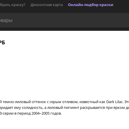
брать краску?
Дисконтная карта
Онлайн-подбор краски
РБ
й темно-лиловый оттенок с серым отливом, известный как Dark Lilac.
ридает ему солидность, а лиловый пигмент раскрывается при ярком дн
0-серии в период 2004–2005 годов.