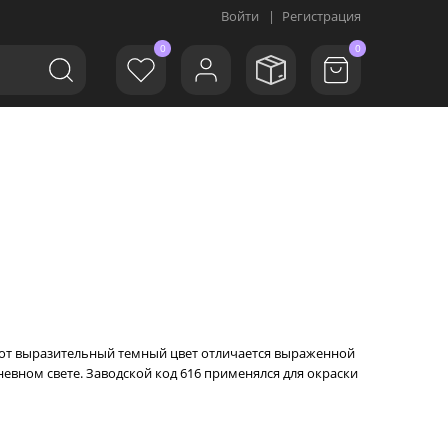
Войти
|
Регистрация
0
0
 Этот выразительный темный цвет отличается выраженной
евном свете. Заводской код 616 применялся для окраски