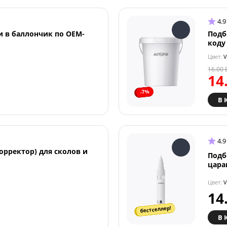
4.9
и в баллончик по OEM-
Подб
коду
Цвет:
V
16.00
14
-7%
В 
4.9
орректор) для сколов и
Подб
цара
Цвет:
V
14
бестселлер!
В 