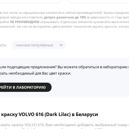
в том числе из официальных каталогов и сайтов производителей. Краска предназ
рмула завода-изготовителя,
допуск разнотона до 10%
(в зависимости от года вы
Крайне
НЕ РЕКОМЕНДУЕМ
окрашивать отдельные элементы кузова (без выполнения
реальной, так как на восприятие цвета влияют технология экрана, яркость, контра
ать:
сначала популярные
шли подходящие предложения? Вы можете обратиться в лабораторию 
рать необходимый для Вас цвет краски.
РЕЙТИ В ЛАБОРАТОРИЮ
краску VOLVO 616 (Dark Lilac) в Беларуси
казать краску VOLVO 616, Вам необходимо добавить выбранный товар в