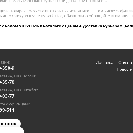
лайн эмаль Dark Lilac с курьерской доставкой по всей РБ.
ия о товарах получена из открытых источников, в том числе с официа
ь автокраску VOLVO 616 Dark Lilac, обязательно обращайте внимание 
ac с кодом VOLVO 616 в каталоге с ценами. Доставка курьером (Бел
азин:
Доставка
Оплата 
0-350-9
Новости
газин, ПВЗ Полоцк:
0-35-70
газин, ПВЗ Витебск:
0-03-77
те с юр. лицами:
-99-511
 ЗВОНОК