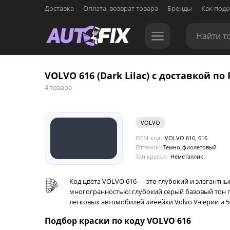
Доставка
Оплата, возврат товара
Бренды
Как подо
VOLVO 616 (Dark Lilac) с доставкой по 
4 товара
VOLVO
OEM-код:
VOLVO 616, 616
Оттенок:
Темно-фиолетовый
Тип краски:
Неметаллик
Код цвета VOLVO 616 — это глубокий и элегантны
многогранностью: глубокий серый базовый тон п
легковых автомобилей линейки Volvo V-серии и 5
Подбор краски по коду VOLVO 616