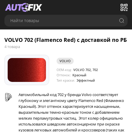
Найти товары
VOLVO 702 (Flamenco Red) с доставкой по РБ
4 товара
VOLVO
OEM-код:
VOLVO 702, 702
Оттенок:
Красный
Тип краски:
Эффектный
Автомобильный код 702 у бренда Volvo соответствует
глубокому и элегантному цвету Flamenco Red (Фламенко
Красный). Этот оттенок характеризуется насыщенным,
выразительным темно-красным тоном с добавлением
мелких перламутровых частиц. Этот колер официально
использовался шведским автоконцерном при окраске
кузовов легковых автомобилей и кроссоверов (таких как