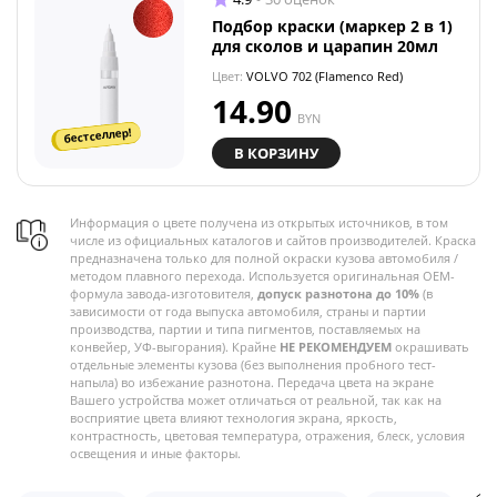
Подбор краски (маркер 2 в 1)
для сколов и царапин 20мл
Цвет:
VOLVO 702 (Flamenco Red)
14.90
BYN
бестселлер!
В КОРЗИНУ
Информация о цвете получена из открытых источников, в том
числе из официальных каталогов и сайтов производителей. Краска
предназначена только для полной окраски кузова автомобиля /
методом плавного перехода. Используется оригинальная OEM-
формула завода-изготовителя,
допуск разнотона до 10%
(в
зависимости от года выпуска автомобиля, страны и партии
производства, партии и типа пигментов, поставляемых на
конвейер, УФ-выгорания). Крайне
НЕ РЕКОМЕНДУЕМ
окрашивать
отдельные элементы кузова (без выполнения пробного тест-
напыла) во избежание разнотона. Передача цвета на экране
Вашего устройства может отличаться от реальной, так как на
восприятие цвета влияют технология экрана, яркость,
контрастность, цветовая температура, отражения, блеск, условия
освещения и иные факторы.