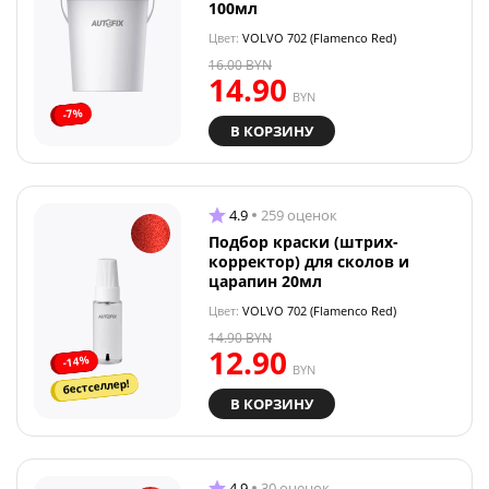
100мл
Цвет:
VOLVO 702 (Flamenco Red)
16.00
BYN
14.90
BYN
-7%
В КОРЗИНУ
4.9
259 оценок
Подбор краски (штрих-
корректор) для сколов и
царапин 20мл
Цвет:
VOLVO 702 (Flamenco Red)
14.90
BYN
12.90
-14%
BYN
бестселлер!
В КОРЗИНУ
4.9
30 оценок