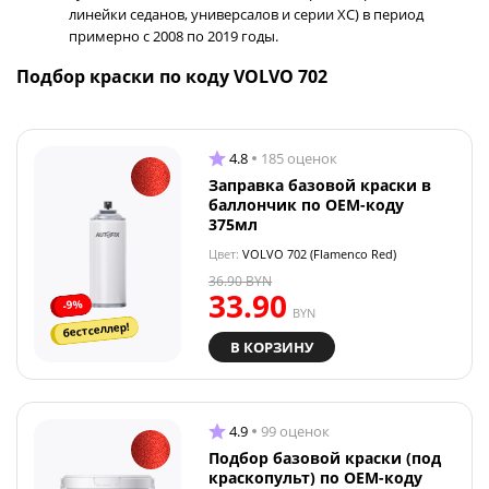
линейки седанов, универсалов и серии XC) в период
примерно с 2008 по 2019 годы.
Подбор краски по коду VOLVO 702
4.8
185 оценок
Заправка базовой краски в
баллончик по OEM-коду
375мл
Цвет:
VOLVO 702 (Flamenco Red)
36.90
BYN
33.90
-9%
BYN
бестселлер!
В КОРЗИНУ
4.9
99 оценок
Подбор базовой краски (под
краскопульт) по OEM-коду