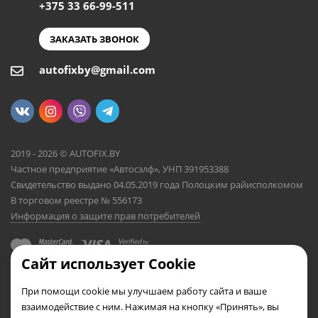
+375 33 66-99-511
ЗАКАЗАТЬ ЗВОНОК
autofixby@gmail.com
2019 - 2026 © AUTOFIX.BY
Частное предприятие «Автосэлф», УНП 391953388
Свидетельство выдано 04.05.2019 года Полоцким райисполкомом
В торговом реестре № 556173
Информация о защите прав потребителей
Сайт использует Cookie
При помощи cookie мы улучшаем работу сайта и ваше
взаимодействие с ним. Нажимая на кнопку «Принять», вы