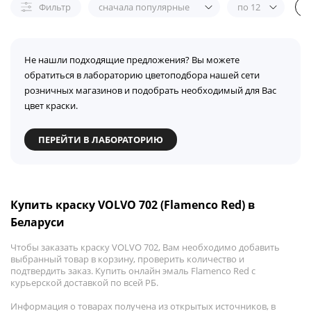
Фильтр
сначала популярные
по 12
Не нашли подходящие предложения? Вы можете
обратиться в лабораторию цветоподбора нашей сети
розничных магазинов и подобрать необходимый для Вас
цвет краски.
ПЕРЕЙТИ В ЛАБОРАТОРИЮ
Купить краску VOLVO 702 (Flamenco Red) в
Беларуси
Чтобы заказать краску VOLVO 702, Вам необходимо добавить
выбранный товар в корзину, проверить количество и
подтвердить заказ. Купить онлайн эмаль Flamenco Red с
курьерской доставкой по всей РБ.
Информация о товарах получена из открытых источников, в