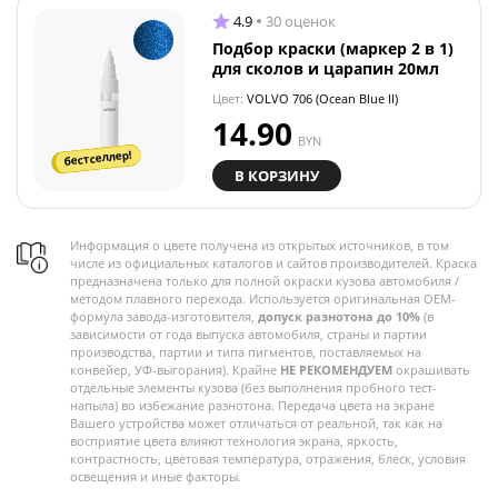
4.9
30 оценок
Подбор краски (маркер 2 в 1)
для сколов и царапин 20мл
Цвет:
VOLVO 706 (Ocean Blue II)
14.90
BYN
бестселлер!
В КОРЗИНУ
Информация о цвете получена из открытых источников, в том
числе из официальных каталогов и сайтов производителей. Краска
предназначена только для полной окраски кузова автомобиля /
методом плавного перехода. Используется оригинальная OEM-
формула завода-изготовителя,
допуск разнотона до 10%
(в
зависимости от года выпуска автомобиля, страны и партии
производства, партии и типа пигментов, поставляемых на
конвейер, УФ-выгорания). Крайне
НЕ РЕКОМЕНДУЕМ
окрашивать
отдельные элементы кузова (без выполнения пробного тест-
напыла) во избежание разнотона. Передача цвета на экране
Вашего устройства может отличаться от реальной, так как на
восприятие цвета влияют технология экрана, яркость,
контрастность, цветовая температура, отражения, блеск, условия
освещения и иные факторы.