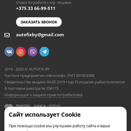
Отдел по работе с юр. лицами:
+375 33 66-99-511
ЗАКАЗАТЬ ЗВОНОК
autofixby@gmail.com
2019 - 2026 © AUTOFIX.BY
Частное предприятие «Автосэлф», УНП 391953388
Свидетельство выдано 04.05.2019 года Полоцким райисполкомом
В торговом реестре № 556173
Информация о защите прав потребителей
Сайт использует Cookie
При помощи cookie мы улучшаем работу сайта и ваше