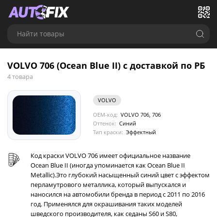
Найти товары
VOLVO 706 (Ocean Blue II) с доставкой по РБ
4 товара
VOLVO
OEM-код:
VOLVO 706, 706
Оттенок:
Синий
Тип краски:
Эффектный
Код краски VOLVO 706 имеет официальное название
Ocean Blue II (иногда упоминается как Ocean Blue II
Metallic).Это глубокий насыщенный синий цвет с эффектом
перламутрового металлика, который выпускался и
наносился на автомобили бренда в период с 2011 по 2016
год. Применялся для окрашивания таких моделей
шведского производителя, как седаны S60 и S80,