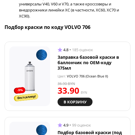
универсалы V40, V60 и V70, а также кроссоверы и
внедорожники линейки XC (в частности, XC60, XC70 и
XC90).
Подбор краски по коду VOLVO 706
4.8
185 оценок
Заправка базовой краски в
баллончик по OEM-коду
375мл
Цвет:
VOLVO 706 (Ocean Blue II)
36.90
BYN
33.90
-9%
BYN
бестселлер!
В КОРЗИНУ
4.9
99 оценок
Подбор базовой краски (под