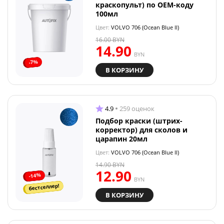
краскопульт) по OEM-коду
100мл
Цвет:
VOLVO 706 (Ocean Blue II)
16.00
BYN
14.90
BYN
-7%
В КОРЗИНУ
4.9
259 оценок
Подбор краски (штрих-
корректор) для сколов и
царапин 20мл
Цвет:
VOLVO 706 (Ocean Blue II)
14.90
BYN
12.90
-14%
BYN
бестселлер!
В КОРЗИНУ