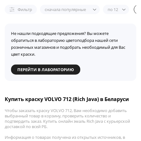
Фильтр
сначала популярные
по 12
Не нашли подходящие предложения? Вы можете
обратиться в лабораторию цветоподбора нашей сети
розничных магазинов и подобрать необходимый для Вас
цвет краски.
ПЕРЕЙТИ В ЛАБОРАТОРИЮ
Купить краску VOLVO 712 (Rich Java) в Беларуси
Чтобы заказать краску VOLVO 712, Вам необходимо добавить
выбранный товар в корзину, проверить количество и
подтвердить заказ. Купить онлайн эмаль Rich Java с курьерской
доставкой по всей РБ.
Информация о товарах получена из открытых источников, в