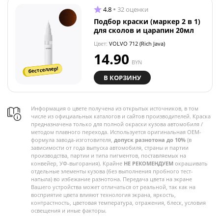
4.8
32 оценки
Подбор краски (маркер 2 в 1)
для сколов и царапин 20мл
Цвет:
VOLVO 712 (Rich Java)
14.90
BYN
бестселлер!
В КОРЗИНУ
Информация о цвете получена из открытых источников, в том
числе из официальных каталогов и сайтов производителей. Краска
предназначена только для полной окраски кузова автомобиля /
методом плавного перехода. Используется оригинальная OEM-
формула завода-изготовителя,
допуск разнотона до 10%
(в
зависимости от года выпуска автомобиля, страны и партии
производства, партии и типа пигментов, поставляемых на
конвейер, УФ-выгорания). Крайне
НЕ РЕКОМЕНДУЕМ
окрашивать
отдельные элементы кузова (без выполнения пробного тест-
напыла) во избежание разнотона. Передача цвета на экране
Вашего устройства может отличаться от реальной, так как на
восприятие цвета влияют технология экрана, яркость,
контрастность, цветовая температура, отражения, блеск, условия
освещения и иные факторы.