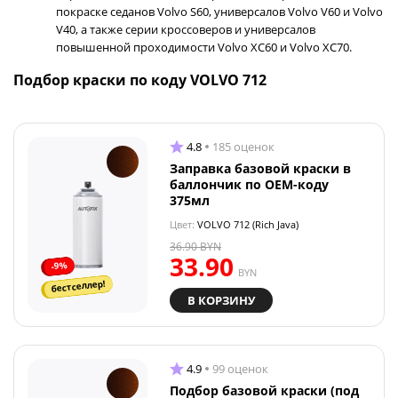
покраске седанов Volvo S60, универсалов Volvo V60 и Volvo
V40, а также серии кроссоверов и универсалов
повышенной проходимости Volvo XC60 и Volvo XC70.
Подбор краски по коду VOLVO 712
4.8
185 оценок
Заправка базовой краски в
баллончик по OEM-коду
375мл
Цвет:
VOLVO 712 (Rich Java)
36.90
BYN
33.90
-9%
BYN
бестселлер!
В КОРЗИНУ
4.9
99 оценок
Подбор базовой краски (под