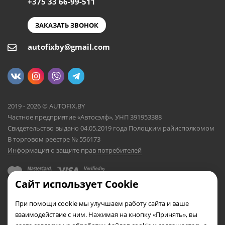
+375 33 66-99-511
ЗАКАЗАТЬ ЗВОНОК
autofixby@gmail.com
2019 - 2026 © AUTOFIX.BY
Частное предприятие «Автосэлф», УНП 391953388
Свидетельство выдано 04.05.2019 года Полоцким райисполкомом
В торговом реестре № 556173
Информация о защите прав потребителей
Сайт использует Cookie
При помощи cookie мы улучшаем работу сайта и ваше
взаимодействие с ним. Нажимая на кнопку «Принять», вы