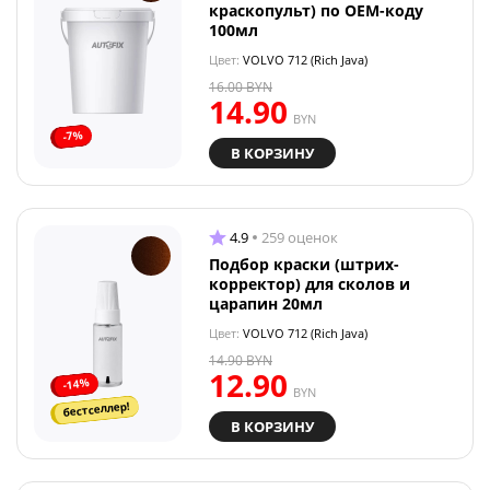
краскопульт) по OEM-коду
100мл
Цвет:
VOLVO 712 (Rich Java)
16.00
BYN
14.90
BYN
-7%
В КОРЗИНУ
4.9
259 оценок
Подбор краски (штрих-
корректор) для сколов и
царапин 20мл
Цвет:
VOLVO 712 (Rich Java)
14.90
BYN
12.90
-14%
BYN
бестселлер!
В КОРЗИНУ