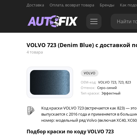
Доставка
Оплата, возврат товара
Бренды
Как подо
VOLVO 723 (Denim Blue) с доставкой п
4 товара
VOLVO
OEM-код:
VOLVO 723, 723, 823
Оттенок:
Серо-синий
Тип краски:
Эффектный
Код краски VOLVO 723 (встречается как 823) — э
выпускается с 2016 года и применяется в больши
номер: модельный ряд Volvo (включая XC40, XC60, X
Подбор краски по коду VOLVO 723