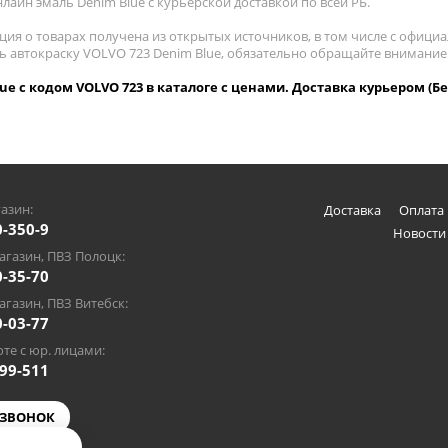
лайн эмаль Denim Blue с курьерской доставкой по всей РБ.
ия о товарах получена из открытых источников, в том числе с официа
ть автокраску VOLVO 723 Denim Blue, обязательно обращайте внимание
ue с кодом VOLVO 723 в каталоге с ценами. Доставка курьером (Бе
азин:
Доставка
Оплата 
0-350-9
Новости
газин, ПВЗ Полоцк:
0-35-70
газин, ПВЗ Витебск:
0-03-77
те с юр. лицами:
-99-511
 ЗВОНОК