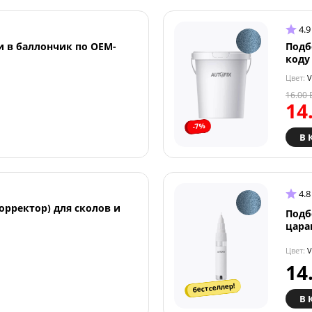
4.9
и в баллончик по OEM-
Подб
коду
Цвет:
V
16.00
14
-7%
В 
4.8
орректор) для сколов и
Подб
цара
Цвет:
V
14
бестселлер!
В 