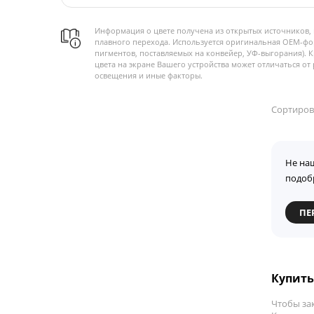
Информация о цвете получена из открытых источников, 
плавного перехода. Используется оригинальная OEM-фо
пигментов, поставляемых на конвейер, УФ-выгорания). 
цвета на экране Вашего устройства может отличаться от 
освещения и иные факторы.
Сортиров
Не на
подоб
ПЕ
Купить
Чтобы за