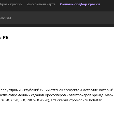
брать краску?
Дисконтная карта
Онлайн-подбор краски
о РБ
то популярный и глубокий синий оттенок с эффектом металлик, которы
нстве современных седанов, кроссоверов и электрокаров бренда. Марк
C70, XC90, S60, S90, V60 и V90), а также электромобили Polestar.