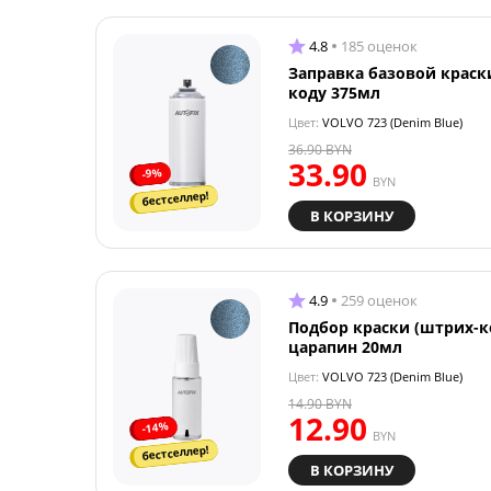
4.8
185 оценок
Заправка базовой краск
коду 375мл
Цвет:
VOLVO 723 (Denim Blue)
36.90
BYN
33.90
-9%
BYN
бестселлер!
В КОРЗИНУ
4.9
259 оценок
Подбор краски (штрих-к
царапин 20мл
Цвет:
VOLVO 723 (Denim Blue)
14.90
BYN
12.90
-14%
BYN
бестселлер!
В КОРЗИНУ