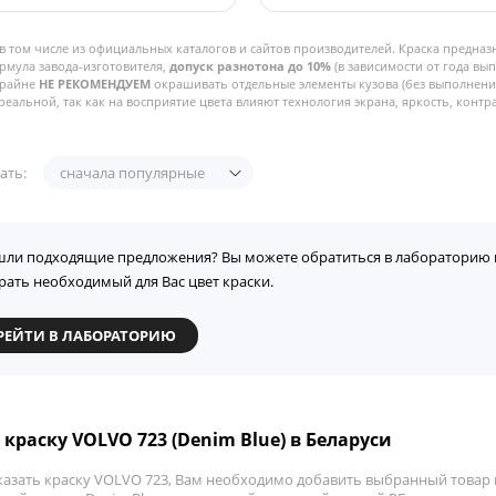
в том числе из официальных каталогов и сайтов производителей. Краска предназ
рмула завода-изготовителя,
допуск разнотона до 10%
(в зависимости от года вы
Крайне
НЕ РЕКОМЕНДУЕМ
окрашивать отдельные элементы кузова (без выполнения
реальной, так как на восприятие цвета влияют технология экрана, яркость, контра
ать:
сначала популярные
шли подходящие предложения? Вы можете обратиться в лабораторию 
рать необходимый для Вас цвет краски.
РЕЙТИ В ЛАБОРАТОРИЮ
 краску VOLVO 723 (Denim Blue) в Беларуси
казать краску VOLVO 723, Вам необходимо добавить выбранный товар в