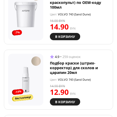
краскопульт) по OEM-коду
100мл
Цвет:
VOLVO 743 (Sand Dune)
16.00
BYN
14.90
BYN
-7%
В КОРЗИНУ
4.9
259 оценок
Подбор краски (штрих-
корректор) для сколов и
царапин 20мл
Цвет:
VOLVO 743 (Sand Dune)
14.90
BYN
12.90
-14%
BYN
бестселлер!
В КОРЗИНУ