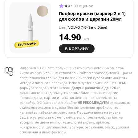
4.9
30 оценок
Подбор краски (маркер 2 в 1)
для сколов и царапин 20мл
Цвет:
VOLVO 743 (Sand Dune)
14.90
BYN
бестселлер!
В КОРЗИНУ
Информация о цвете получена из открытых источников, в том
числе из официальных каталогов и сайтов производителей. Краска
предназначена только для полной окраски кузова автомобиля /
методом плавного перехода. Используется оригинальная OEM-
формула завода-изготовителя,
допуск разнотона до 10%
(в
зависимости от года выпуска автомобиля, страны и партии
производства, партии и типа пигментов, поставляемых на
конвейер, УФ-выгорания). Крайне
НЕ РЕКОМЕНДУЕМ
окрашивать
отдельные элементы кузова (без выполнения пробного тест-
напыла) во избежание разнотона. Передача цвета на экране
Вашего устройства может отличаться от реальной, так как на
восприятие цвета влияют технология экрана, яркость,
контрастность, цветовая температура, отражения, блеск, условия
освещения и иные факторы.