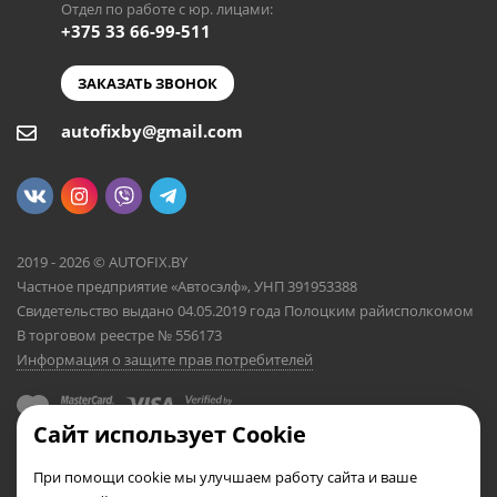
Отдел по работе с юр. лицами:
+375 33 66-99-511
ЗАКАЗАТЬ ЗВОНОК
autofixby@gmail.com
2019 - 2026 © AUTOFIX.BY
Частное предприятие «Автосэлф», УНП 391953388
Свидетельство выдано 04.05.2019 года Полоцким райисполкомом
В торговом реестре № 556173
Информация о защите прав потребителей
Сайт использует Cookie
При помощи cookie мы улучшаем работу сайта и ваше