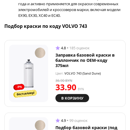
года и активно применяется для окраски современных
электромобилей и кроссоверов марки, включая модели
EX90, EX30, XC40 и EC40.
Подбор краски по коду VOLVO 743
4.8
185 оценок
Заправка базовой краски в
баллончик по OEM-коду
375мл
Цвет:
VOLVO 743 (Sand Dune)
36.90
BYN
33.90
-9%
BYN
бестселлер!
В КОРЗИНУ
4.9
99 оценок
Подбор базовой краски (под