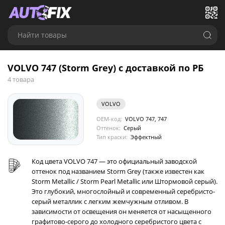
Найти товары
VOLVO 747 (Storm Grey) с доставкой по РБ
4 товара
VOLVO
OEM-код:
VOLVO 747, 747
Оттенок:
Серый
Тип краски:
Эффектный
Код цвета VOLVO 747 — это официальный заводской
оттенок под названием Storm Grey (также известен как
Storm Metallic / Storm Pearl Metallic или Штормовой серый).
Это глубокий, многослойный и современный серебристо-
серый металлик с легким жемчужным отливом. В
зависимости от освещения он меняется от насыщенного
графитово-серого до холодного серебристого цвета с