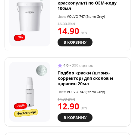
краскопульт) по OEM-коду
100мл
Цвет:
VOLVO 747 (Storm Grey)
16.00
BYN
14.90
BYN
-7%
В КОРЗИНУ
4.9
259 оценок
Подбор краски (штрих-
корректор) для сколов и
царапин 20мл
Цвет:
VOLVO 747 (Storm Grey)
14.90
BYN
12.90
-14%
BYN
бестселлер!
В КОРЗИНУ