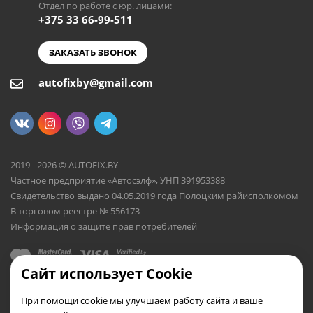
Отдел по работе с юр. лицами:
+375 33 66-99-511
ЗАКАЗАТЬ ЗВОНОК
autofixby@gmail.com
2019 - 2026 © AUTOFIX.BY
Частное предприятие «Автосэлф», УНП 391953388
Свидетельство выдано 04.05.2019 года Полоцким райисполкомом
В торговом реестре № 556173
Информация о защите прав потребителей
Сайт использует Cookie
При помощи cookie мы улучшаем работу сайта и ваше