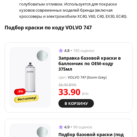
голубоватым отливом. Используется для покраски
кузовов современных моделей бренда (включая
кроссоверы и электромобили XC40, V60, C40, EX30, EC40).
Подбор краски по коду VOLVO 747
4.8
185 оценок
Заправка базовой краски в
баллончик по OEM-коду
375мл
Цвет:
VOLVO 747 (Storm Grey)
36.90
BYN
33.90
-9%
BYN
бестселлер!
В КОРЗИНУ
4.9
99 оценок
Подбор базовой краски (под