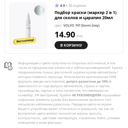
4.9
30 оценок
Подбор краски (маркер 2 в 1)
для сколов и царапин 20мл
Цвет:
VOLVO 747 (Storm Grey)
14.90
BYN
бестселлер!
В КОРЗИНУ
Информация о цвете получена из открытых источников, в том
числе из официальных каталогов и сайтов производителей. Краска
предназначена только для полной окраски кузова автомобиля /
методом плавного перехода. Используется оригинальная OEM-
формула завода-изготовителя,
допуск разнотона до 10%
(в
зависимости от года выпуска автомобиля, страны и партии
производства, партии и типа пигментов, поставляемых на
конвейер, УФ-выгорания). Крайне
НЕ РЕКОМЕНДУЕМ
окрашивать
отдельные элементы кузова (без выполнения пробного тест-
напыла) во избежание разнотона. Передача цвета на экране
Вашего устройства может отличаться от реальной, так как на
восприятие цвета влияют технология экрана, яркость,
контрастность, цветовая температура, отражения, блеск, условия
освещения и иные факторы.