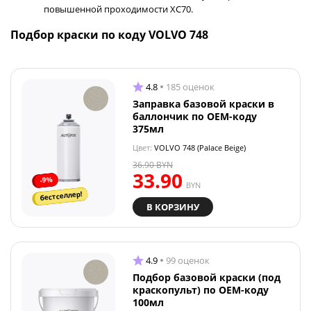
повышенной проходимости XC70.
Подбор краски по коду VOLVO 748
4.8
185 оценок
Заправка базовой краски в
баллончик по OEM-коду
375мл
Цвет:
VOLVO 748 (Palace Beige)
36.90
BYN
33.90
-9%
BYN
бестселлер!
В КОРЗИНУ
4.9
99 оценок
Подбор базовой краски (под
краскопульт) по OEM-коду
100мл