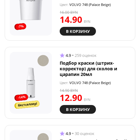
Цвет:
VOLVO 748 (Palace Beige)
16.00
BYN
14.90
BYN
-7%
В КОРЗИНУ
4.9
259 оценок
Подбор краски (штрих-
корректор) для сколов и
царапин 20мл
Цвет:
VOLVO 748 (Palace Beige)
14.90
BYN
12.90
-14%
BYN
бестселлер!
В КОРЗИНУ
4.9
30 оценок