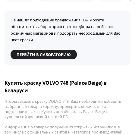
Не нашли подходящие предложения? Вы можете
обратиться в лабораторию цветоподбора нашей сети
розничных магазинов и подобрать необходимый для Вас
цвет краски.
ПЕРЕЙТИ В ЛАБОРАТОРИЮ
Купить краску VOLVO 748 (Palace Beige) в
Беларуси
Чтобы заказать краску VOLVO 748, Вам необходимо добавить
выбранный товар в корзину, проверить количество и
подтвердить заказ. Купить онлайн эмаль Palace Beige с
курьерской доставкой по всей РБ.
Информация о товарах получена из открытых источников, в
том числе с официальных сайтов и каталогов производителей.