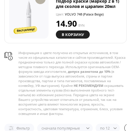
Подбор краски (маркер 2 в 1)
для сколов и царапин 20мл
Цвет:
VOLVO 748 (Palace Beige)
14.90
BYN
бестселлер!
В КОРЗИНУ
Информация о цвете получена из открытых источников, в том
числе из официальных каталогов и сайтов производителей. Краска
предназначена только для полной окраски кузова автомобиля /
методом плавного перехода. Используется оригинальная OEM-
формула завода-изготовителя,
допуск разнотона до 10%
(в
зависимости от года выпуска автомобиля, страны и партии
производства, партии и типа пигментов, поставляемых на
конвейер, УФ-выгорания). Крайне
НЕ РЕКОМЕНДУЕМ
окрашивать
отдельные элементы кузова (без выполнения пробного тест-
напыла) во избежание разнотона. Передача цвета на экране
Вашего устройства может отличаться от реальной, так как на
восприятие цвета влияют технология экрана, яркость,
контрастность, цветовая температура, отражения, блеск, условия
освещения и иные факторы.
Фильтр
сначала популярные
по 12